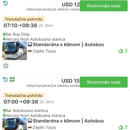
USD 12
Rezervirajte sada
Uključuje porez
|
za odraslu osobu
Trenutačna potvrda
07:10
09:36
2h 26m
Bar Bus Stop
Herceg Novi Autobusna stanica
Standardna s klimom | Autobus
3.7
Zejdin Tours
USD 15
Rezervirajte sada
Uključuje porez
|
za odraslu osobu
Trenutačna potvrda
07:00
09:36
2h 36m
Bar Autobusna stanica
Herceg Novi Autobusna stanica
Standardna s klimom | Autobus
3.7
Zejdin Tours