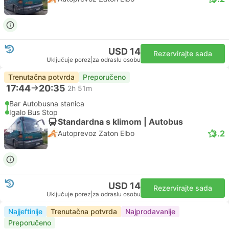
USD 14
Rezervirajte sada
Uključuje porez
|
za odraslu osobu
Trenutačna potvrda
Preporučeno
17:44
20:35
2h 51m
Bar Autobusna stanica
Igalo Bus Stop
Standardna s klimom | Autobus
3.2
Autoprevoz Zaton Elbo
USD 14
Rezervirajte sada
Uključuje porez
|
za odraslu osobu
Najjeftinije
Trenutačna potvrda
Najprodavanije
Preporučeno