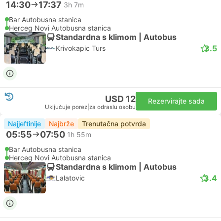
14:30
17:37
3h 7m
Bar Autobusna stanica
Herceg Novi Autobusna stanica
Standardna s klimom | Autobus
3.5
Krivokapic Turs
USD 12
Rezervirajte sada
Uključuje porez
|
za odraslu osobu
Najjeftinije
Najbrže
Trenutačna potvrda
05:55
07:50
1h 55m
Bar Autobusna stanica
Herceg Novi Autobusna stanica
Standardna s klimom | Autobus
3.4
Lalatovic