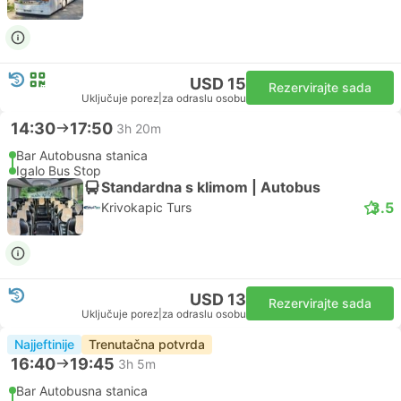
USD 15
Rezervirajte sada
Uključuje porez
|
za odraslu osobu
14:30
17:50
3h 20m
Bar Autobusna stanica
Igalo Bus Stop
Standardna s klimom | Autobus
3.5
Krivokapic Turs
USD 13
Rezervirajte sada
Uključuje porez
|
za odraslu osobu
Najjeftinije
Trenutačna potvrda
16:40
19:45
3h 5m
Bar Autobusna stanica