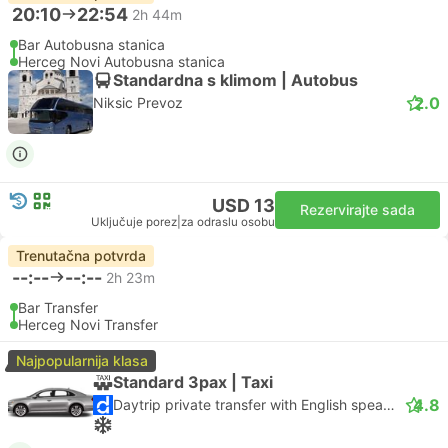
20:10
22:54
2h 44m
Bar Autobusna stanica
Herceg Novi Autobusna stanica
Standardna s klimom | Autobus
2.0
Niksic Prevoz
USD 13
Rezervirajte sada
Uključuje porez
|
za odraslu osobu
Trenutačna potvrda
--:--
--:--
2h 23m
Bar Transfer
Herceg Novi Transfer
Najpopularnija klasa
Standard 3pax | Taxi
4.8
Daytrip private transfer with English speaking driver