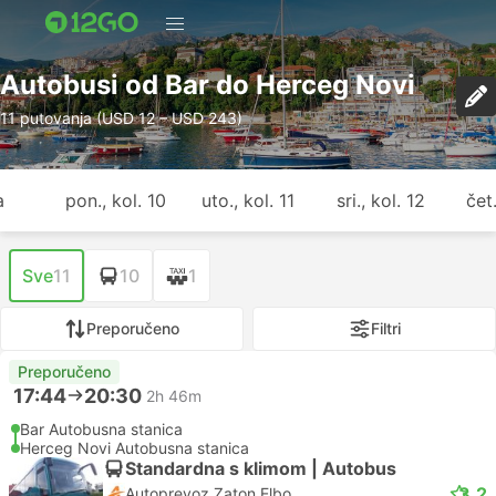
Autobusi od Bar do Herceg Novi
11 putovanja (USD 12 – USD 243)
a
pon., kol. 10
uto., kol. 11
sri., kol. 12
čet.
Sve
11
10
1
Preporučeno
Filtri
Preporučeno
17:44
20:30
2h 46m
Bar Autobusna stanica
Herceg Novi Autobusna stanica
Standardna s klimom | Autobus
3.2
Autoprevoz Zaton Elbo