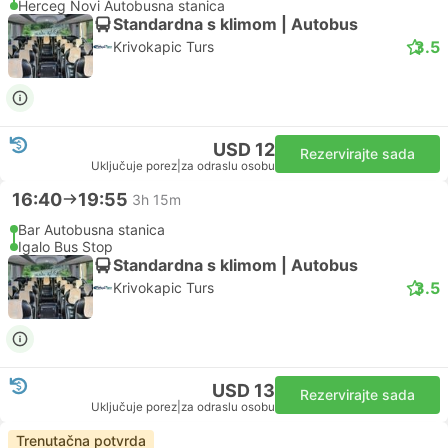
Herceg Novi Autobusna stanica
Standardna s klimom | Autobus
3.5
Krivokapic Turs
USD 12
Rezervirajte sada
Uključuje porez
|
za odraslu osobu
16:40
19:55
3h 15m
Bar Autobusna stanica
Igalo Bus Stop
Standardna s klimom | Autobus
3.5
Krivokapic Turs
USD 13
Rezervirajte sada
Uključuje porez
|
za odraslu osobu
Trenutačna potvrda