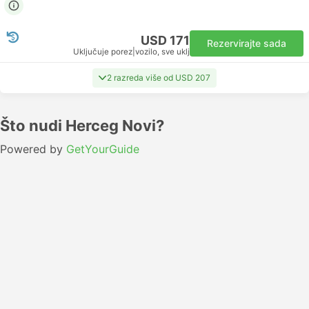
USD 171
Rezervirajte sada
Uključuje porez
|
vozilo, sve uklj
2 razreda više od USD 207
Što nudi Herceg Novi?
Powered by
GetYourGuide