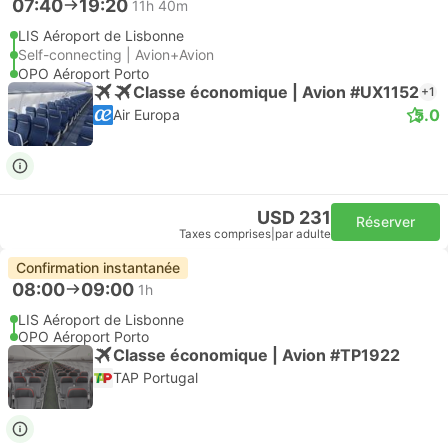
07:40
19:20
11h 40m
LIS Aéroport de Lisbonne
Self-connecting | Avion+Avion
OPO Aéroport Porto
Classe économique | Avion #UX1152
+1
5.0
Air Europa
USD 231
Réserver
Taxes comprises
|
par adulte
Confirmation instantanée
08:00
09:00
1h
LIS Aéroport de Lisbonne
OPO Aéroport Porto
Classe économique | Avion #TP1922
TAP Portugal