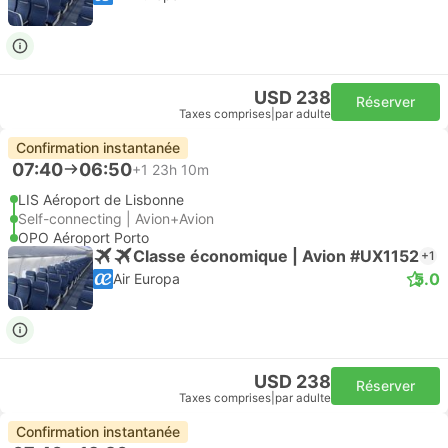
USD 238
Réserver
Taxes comprises
|
par adulte
Confirmation instantanée
07:40
06:50
+1
23h 10m
LIS Aéroport de Lisbonne
Self-connecting | Avion+Avion
OPO Aéroport Porto
Classe économique | Avion #UX1152
+1
5.0
Air Europa
USD 238
Réserver
Taxes comprises
|
par adulte
Confirmation instantanée