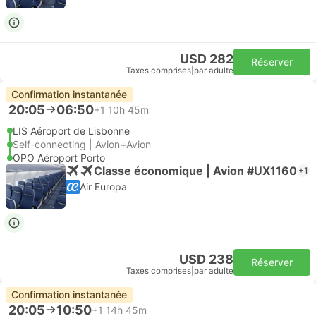
USD 282
Réserver
Taxes comprises
|
par adulte
Confirmation instantanée
20:05
06:50
+1
10h 45m
LIS Aéroport de Lisbonne
Self-connecting | Avion+Avion
OPO Aéroport Porto
Classe économique | Avion #UX1160
+1
Air Europa
USD 238
Réserver
Taxes comprises
|
par adulte
Confirmation instantanée
20:05
10:50
+1
14h 45m