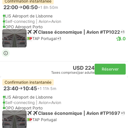
Confirmation instantanée
22:00
06:50
+1
8h 50m
LIS Aéroport de Lisbonne
Self-connecting | Avion+Avion
OPO Aéroport Porto
Classe économique | Avion #TP1022
+1
5.0
TAP Portugal
+1
USD 224
Réserver
Taxes comprises
|
par adulte
Confirmation instantanée
23:40
10:45
+1
11h 5m
LIS Aéroport de Lisbonne
Self-connecting | Avion+Avion
OPO Aéroport Porto
Classe économique | Avion #TP1697
+1
TAP Portugal