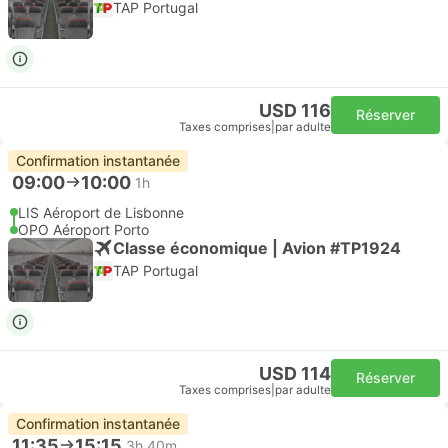
TAP Portugal
USD 116
Réserver
Taxes comprises
|
par adulte
Confirmation instantanée
09:00
10:00
1h
LIS Aéroport de Lisbonne
OPO Aéroport Porto
Classe économique | Avion #TP1924
TAP Portugal
USD 114
Réserver
Taxes comprises
|
par adulte
Confirmation instantanée
11:35
15:15
3h 40m