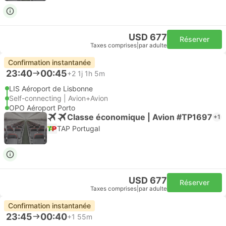
USD 677
Réserver
Taxes comprises
|
par adulte
Confirmation instantanée
23:40
00:45
+2
1j 1h 5m
LIS Aéroport de Lisbonne
Self-connecting | Avion+Avion
OPO Aéroport Porto
Classe économique | Avion #TP1697
+1
TAP Portugal
USD 677
Réserver
Taxes comprises
|
par adulte
Confirmation instantanée
23:45
00:40
+1
55m