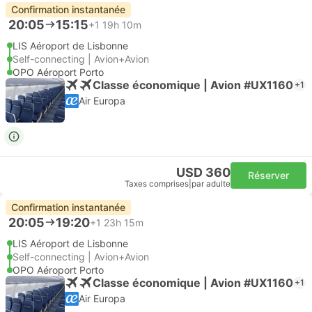
Confirmation instantanée
20:05
15:15
+1
19h 10m
LIS Aéroport de Lisbonne
Self-connecting | Avion+Avion
OPO Aéroport Porto
Classe économique | Avion #UX1160
+1
Air Europa
USD 360
Réserver
Taxes comprises
|
par adulte
Confirmation instantanée
20:05
19:20
+1
23h 15m
LIS Aéroport de Lisbonne
Self-connecting | Avion+Avion
OPO Aéroport Porto
Classe économique | Avion #UX1160
+1
Air Europa