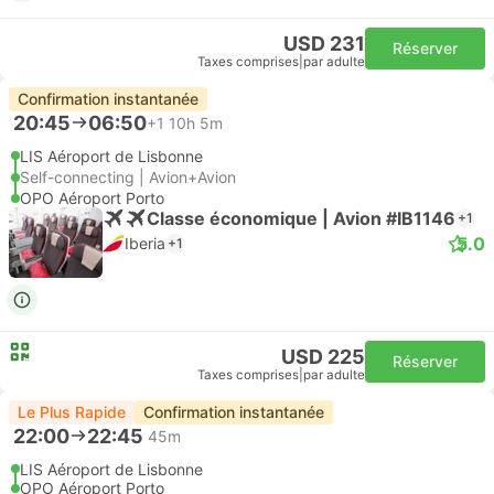
USD 231
Réserver
Taxes comprises
|
par adulte
Confirmation instantanée
20:45
06:50
+1
10h 5m
LIS Aéroport de Lisbonne
Self-connecting | Avion+Avion
OPO Aéroport Porto
Classe économique | Avion #IB1146
+1
5.0
Iberia
+1
USD 225
Réserver
Taxes comprises
|
par adulte
Le Plus Rapide
Confirmation instantanée
22:00
22:45
45m
LIS Aéroport de Lisbonne
OPO Aéroport Porto