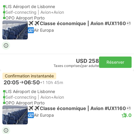
LIS Aéroport de Lisbonne
Self-connecting | Avion+Avion
OPO Aéroport Porto
Classe économique | Avion #UX1160
+1
Air Europa
USD 258
Réserver
Taxes comprises
|
par adulte
Confirmation instantanée
20:05
06:50
+1
10h 45m
LIS Aéroport de Lisbonne
Self-connecting | Avion+Avion
OPO Aéroport Porto
Classe économique | Avion #UX1160
+1
5.0
Air Europa