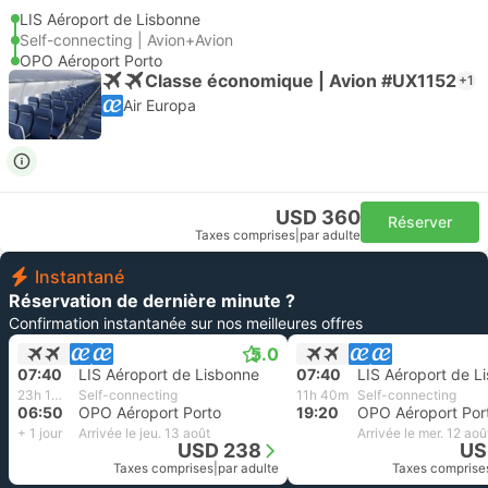
LIS Aéroport de Lisbonne
Self-connecting | Avion+Avion
OPO Aéroport Porto
Classe économique | Avion #UX1152
+1
Air Europa
USD 360
Réserver
Taxes comprises
|
par adulte
Instantané
Réservation de dernière minute ?
Confirmation instantanée sur nos meilleures offres
5.0
07:40
LIS Aéroport de Lisbonne
07:40
LIS Aéroport de L
23h 10m
Self-connecting
11h 40m
Self-connecting
06:50
OPO Aéroport Porto
19:20
OPO Aéroport Por
+ 1 jour
Arrivée le jeu. 13 août
Arrivée le mer. 12 aoû
USD 238
US
Taxes comprises
|
par adulte
Taxes comprise