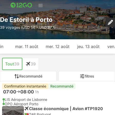
De Estoril à Porto
39 voyages (USD 56 – USD 677)
in
mar. 11 août
mer. 12 août
jeu. 13 août
ven
Tout
39
39
Recommandé
filtres
Confirmation instantanée
Recommandé
07:00
08:00
1h
LIS Aéroport de Lisbonne
OPO Aéroport Porto
Classe économique | Avion #TP1920
TAP Portugal