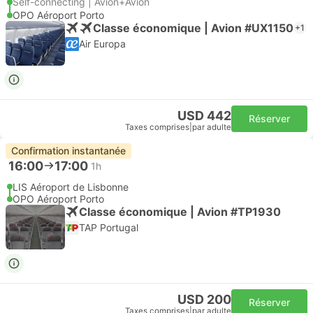
Self-connecting | Avion+Avion
OPO Aéroport Porto
Classe économique | Avion #UX1150
+1
Air Europa
USD 442
Réserver
Taxes comprises
|
par adulte
Confirmation instantanée
16:00
17:00
1h
LIS Aéroport de Lisbonne
OPO Aéroport Porto
Classe économique | Avion #TP1930
TAP Portugal
USD 200
Réserver
Taxes comprises
|
par adulte