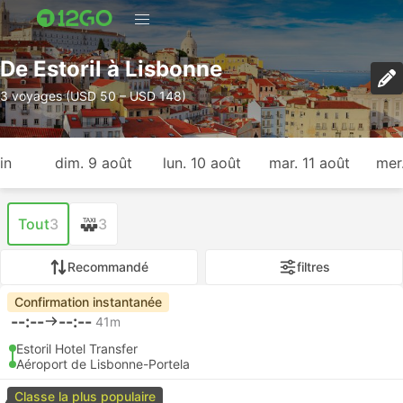
De Estoril à Lisbonne
3 voyages (USD 50 – USD 148)
in
dim. 9 août
lun. 10 août
mar. 11 août
mer
Tout
3
3
Recommandé
filtres
Confirmation instantanée
--:--
--:--
41m
Estoril Hotel Transfer
Aéroport de Lisbonne-Portela
Classe la plus populaire