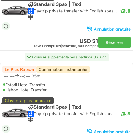
Standard 3pax | Taxi
4.8
Daytrip private transfer with English speaking driver
Annulation gratuite
USD 51
Réserver
Taxes comprises
|
véhicule, tout compris
3 classes supplémentaires à partir de USD 77
Le Plus Rapide
Confirmation instantanée
--:--
--:--
35m
Estoril Hotel Transfer
Lisbon Hotel Transfer
Classe la plus populaire
Standard 3pax | Taxi
4.8
Daytrip private transfer with English speaking driver
Annulation gratuite