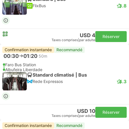
3.8
FlixBus
USD 4
Réserver
Taxes comprises
|
par adulte
Confirmation instantanée
Recommandé
00:30
01:20
50m
Faro Bus Station
Albufeira Liberdade
Standard climatisé | Bus
4.3
Rede Expressos
USD 10
Réserver
Taxes comprises
|
par adulte
Confirmation instantanée
Recommandé