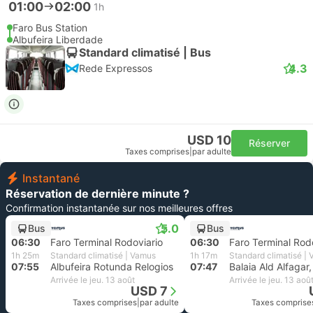
01:00
02:00
1h
Faro Bus Station
Albufeira Liberdade
Standard climatisé | Bus
4.3
Rede Expressos
USD 10
Réserver
Taxes comprises
|
par adulte
Instantané
Réservation de dernière minute ?
Confirmation instantanée sur nos meilleures offres
5.0
Bus
Bus
06:30
Faro Terminal Rodoviario
06:30
Faro Terminal Rod
1h 25m
Standard climatisé | Vamus
1h 17m
Standard climatisé |
07:55
Albufeira Rotunda Relogios
07:47
Arrivée le jeu. 13 août
Arrivée le jeu. 13 aoû
USD 7
Taxes comprises
|
par adulte
Taxes comprise