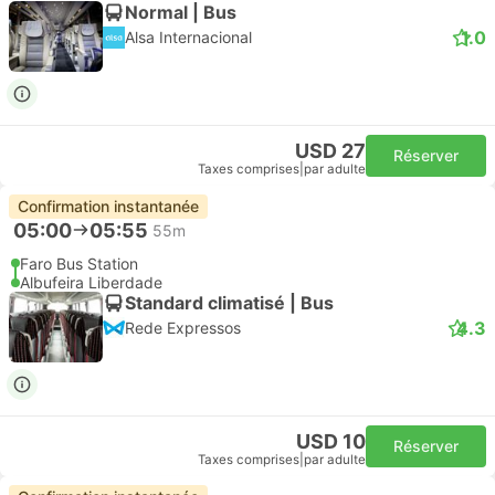
Normal | Bus
1.0
Alsa Internacional
USD 27
Réserver
Taxes comprises
|
par adulte
Confirmation instantanée
05:00
05:55
55m
Faro Bus Station
Albufeira Liberdade
Standard climatisé | Bus
4.3
Rede Expressos
USD 10
Réserver
Taxes comprises
|
par adulte