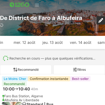
De District de Faro à Albufeira
2 118 voyages (USD 4 – USD 125)
in
mer. 12 août
jeu. 13 août
ven. 14 août
sam.
Tout
2118
2113
5
Recommandé
filtres
Le Moins Cher
Confirmation instantanée
Best-seller
Recommandé
10:00
10:40
40m
Faro Bus Station, Algarve
Albufeira Av Liberdade
Standard | Bus