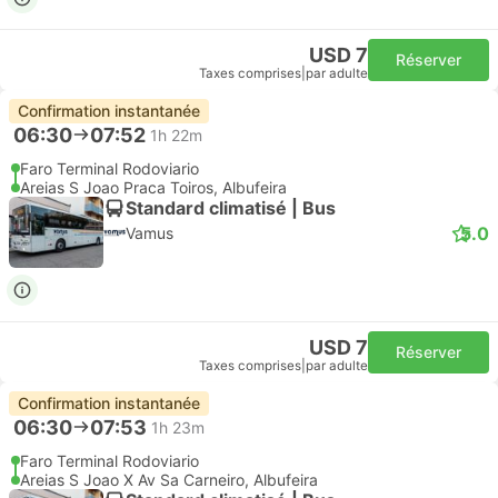
USD 7
Réserver
Taxes comprises
|
par adulte
Confirmation instantanée
06:30
07:52
1h 22m
Faro Terminal Rodoviario
Areias S Joao Praca Toiros, Albufeira
Standard climatisé | Bus
5.0
Vamus
USD 7
Réserver
Taxes comprises
|
par adulte
Confirmation instantanée
06:30
07:53
1h 23m
Faro Terminal Rodoviario
Areias S Joao X Av Sa Carneiro, Albufeira