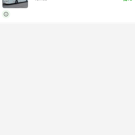
USD 7
Réserver
Taxes comprises
|
par adulte
Confirmation instantanée
06:30
07:46
1h 16m
Faro Francisco Barreto
Balaia Ald Alfagar, Olhos de Agua
Standard climatisé | Bus
5.0
Vamus
USD 5
Réserver
Taxes comprises
|
par adulte
Confirmation instantanée
06:30
07:46
1h 16m