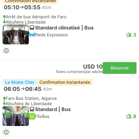
Confirmation instantanée
05:10
05:55
45m
Arrêt de bus Aéroport de Faro
Albufeira Liberdade
Standard climatisé | Bus
4.3
Rede Expressos
USD 10
Réserver
Taxes comprises
|
par adulte
Le Moins Cher
Confirmation instantanée
06:05
06:45
40m
Faro Bus Station, Algarve
Albufeira Av Liberdade
Standard | Bus
3.8
FlixBus