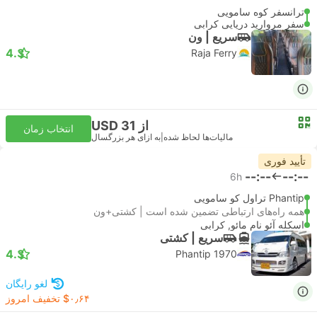
ترانسفر کوه سامویی
سفر مروارید دریایی کرابی
سریع | ون
4.3
Raja Ferry
از USD 31
انتخاب زمان
مالیات‌ها لحاظ شده
|
به ازای هر بزرگسال
تأیید فوری
--:--
--:--
6h
Phantip تراول کو سامویی
همه راه‌های ارتباطی تضمین شده است | کشتی+ون
اسکله آئو نام مائو, کرابی
سریع | کشتی
4.3
Phantip 1970
لغو رایگان
‎$۰٫۶۴ تخفیف امروز