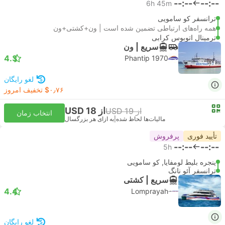
--:--
--:--
6h 45m
ترانسفر کو سامویی
همه راه‌های ارتباطی تضمین شده است | ون+کشتی+ون
ترمینال اتوبوس کرابی
سریع | ون
4.3
Phantip 1970
لغو رایگان
‎$۰٫۷۶ تخفیف امروز
از USD 18
از USD 19
انتخاب زمان
مالیات‌ها لحاظ شده
|
به ازای هر بزرگسال
تأیید فوری
پرفروش
--:--
--:--
5h
پنجره بلیط لومفایا, کو سامویی
ترانسفر آئو نانگ
سریع | کشتی
4.4
Lomprayah
لغو رایگان