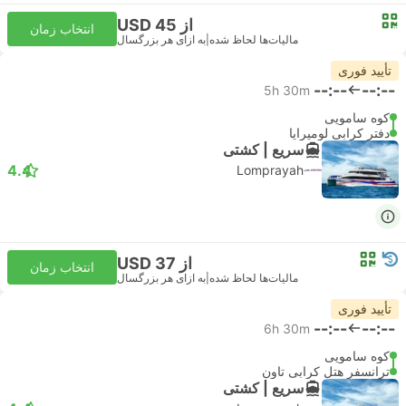
از USD 45
انتخاب زمان
مالیات‌ها لحاظ شده
|
به ازای هر بزرگسال
تأیید فوری
--:--
--:--
5h 30m
کوه سامویی
دفتر کرابی لومپرایا
سریع | کشتی
4.4
Lomprayah
از USD 37
انتخاب زمان
مالیات‌ها لحاظ شده
|
به ازای هر بزرگسال
تأیید فوری
--:--
--:--
6h 30m
کوه سامویی
ترانسفر هتل کرابی تاون
سریع | کشتی