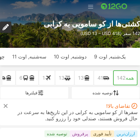
کشتی‌ها از کو سامویی به کرابی
142 سفر (USD 13 – USD 418)
یک‌شنبه, اوت 9
دوشنبه, اوت 10
سه‌شنبه, اوت 11
چها
همه
142
41
13
13
1
6
توصیه شده
فیلتر‌ها
تقاضای بالا!
سفرها از کو سامویی به کرابی در این تاریخ‌ها به سرعت در
حال فروش هستند، صندلی خود را رزرو کنید.
ارزان‌ترین
تأیید فوری
پرفروش
توصیه شده