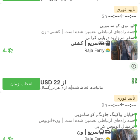
تأیید فوری
--:--
--:--
5h
لیپا نوی کو سامویی
همه راه‌های ارتباطی تضمین شده است | کشتی+ون
سفر مروارید دریایی کرابی
سریع | کشتی
4.3
Raja Ferry
از USD 22
انتخاب زمان
مالیات‌ها لحاظ شده
|
به ازای هر بزرگسال
تأیید فوری
--:--
--:--
9h
خیابان واکینگ چاونگ, کو سامویی
همه راه‌های ارتباطی تضمین شده است | ون+اتوبوس
ترمینال اتوبوس کرابی
سریع | ون
4.3
Raja Ferry