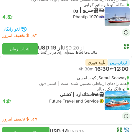
اسکله آئو نام مائو, کرابی
سریع | ون
4.3
Phantip 1970
لغو رایگان
‎$۰٫۸۳ تخفیف امروز
از USD 19
از USD 20
انتخاب زمان
مالیات‌ها لحاظ شده
|
به ازای هر بزرگسال
ارزان‌ترین
تأیید فوری
16:30
12:00
4h 30m
Samui Seaway, کو سامویی
همه راه‌های ارتباطی تضمین شده است | کشتی+ون
آئو نانگ مک‌دونالد
استاندارد | کشتی
4.1
Future Travel and Service
‎$۰٫۶۹ تخفیف امروز
USD 14
USD 15