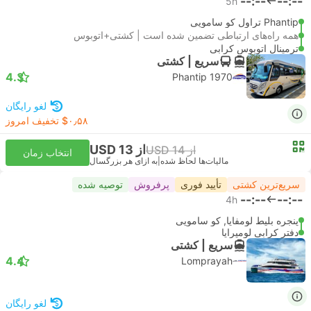
--:--
--:--
5h
Phantip تراول کو سامویی
همه راه‌های ارتباطی تضمین شده است | کشتی+اتوبوس
ترمینال اتوبوس کرابی
سریع | کشتی
4.3
Phantip 1970
لغو رایگان
‎$۰٫۵۸ تخفیف امروز
از USD 13
از USD 14
انتخاب زمان
مالیات‌ها لحاظ شده
|
به ازای هر بزرگسال
سریع‌ترین کشتی
تأیید فوری
پرفروش
توصیه شده
--:--
--:--
4h
پنجره بلیط لومفایا, کو سامویی
دفتر کرابی لومپرایا
سریع | کشتی
4.4
Lomprayah
لغو رایگان