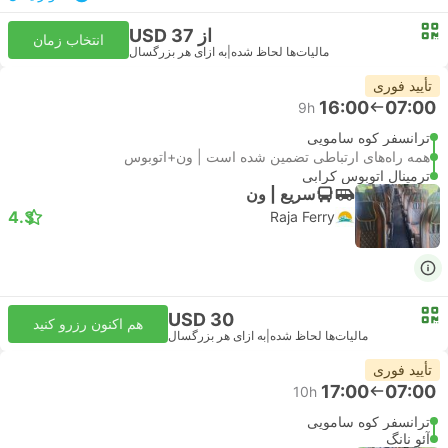
از USD 37
انتخاب زمان
مالیات‌ها لحاظ شده
|
به ازای هر بزرگسال
تأیید فوری
16:00
07:00
9h
ترانسفر کوه سامویی
همه راه‌های ارتباطی تضمین شده است | ون+اتوبوس
ترمینال اتوبوس کرابی
سریع | ون
4.3
Raja Ferry
USD 30
هم اکنون رزرو کنید
مالیات‌ها لحاظ شده
|
به ازای هر بزرگسال
تأیید فوری
17:00
07:00
10h
ترانسفر کوه سامویی
آئو نانگ