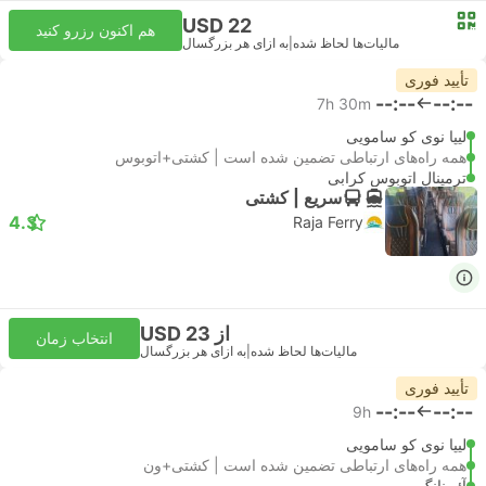
USD 22
هم اکنون رزرو کنید
مالیات‌ها لحاظ شده
|
به ازای هر بزرگسال
تأیید فوری
--:--
--:--
7h 30m
لیپا نوی کو سامویی
همه راه‌های ارتباطی تضمین شده است | کشتی+اتوبوس
ترمینال اتوبوس کرابی
سریع | کشتی
4.3
Raja Ferry
از USD 23
انتخاب زمان
مالیات‌ها لحاظ شده
|
به ازای هر بزرگسال
تأیید فوری
--:--
--:--
9h
لیپا نوی کو سامویی
همه راه‌های ارتباطی تضمین شده است | کشتی+ون
آئو نانگ