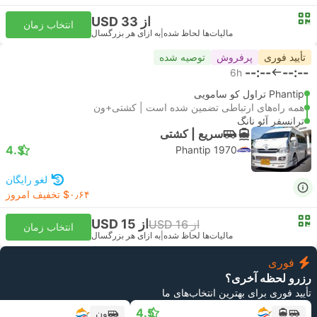
از USD 33
انتخاب زمان
مالیات‌ها لحاظ شده
|
به ازای هر بزرگسال
تأیید فوری
پرفروش
توصیه شده
--:--
--:--
6h
Phantip تراول کو سامویی
همه راه‌های ارتباطی تضمین شده است | کشتی+ون
ترانسفر آئو نانگ
سریع | کشتی
4.3
Phantip 1970
لغو رایگان
‎$۰٫۶۴ تخفیف امروز
از USD 15
از USD 16
انتخاب زمان
مالیات‌ها لحاظ شده
|
به ازای هر بزرگسال
فوری
رزرو لحظه آخری؟
تأیید فوری برای بهترین انتخاب‌های ما
4.5
ون