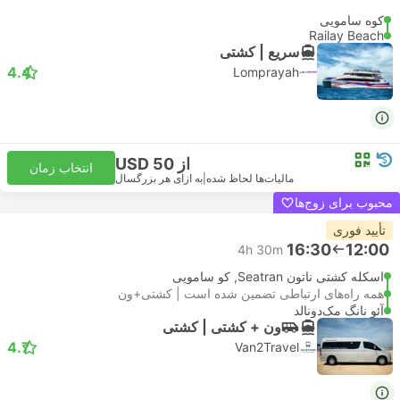
کوه سامویی
Railay Beach
سریع | کشتی
4.4
Lomprayah
از USD 50
انتخاب زمان
مالیات‌ها لحاظ شده
|
به ازای هر بزرگسال
محبوب برای زوج‌ها
تأیید فوری
16:30
12:00
4h 30m
اسکله کشتی ناتون Seatran, کو سامویی
همه راه‌های ارتباطی تضمین شده است | کشتی+ون
آئو نانگ مک‌دونالد
ون + کشتی | کشتی
4.7
Van2Travel