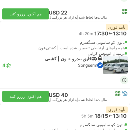
USD 22
هم اکنون رزرو کنید
مالیات‌ها لحاظ شده
|
به ازای هر بزرگسال
تأیید فوری
17:30
13:10
4h 20m
ناتون کو سامویی سنگسرم
همه راه‌های ارتباطی تضمین شده است | کشتی+ون
ترمینال اتوبوس کرابی
قایق تندرو + ون | کشتی
4.1
Songserm
USD 40
هم اکنون رزرو کنید
مالیات‌ها لحاظ شده
|
به ازای هر بزرگسال
تأیید فوری
18:15
13:10
5h 5m
ناتون کو سامویی سنگسرم