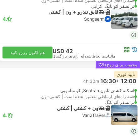
همه راه‌های ارتباطی تضمین شده است | کشتی+ون
ترانسفر آئو نانگ, کرابی
قایق تندرو + ون | کشتی
4.1
Songserm
USD 42
هم اکنون رزرو کنید
مالیات‌ها لحاظ شده
|
به ازای هر بزرگسال
محبوب برای زوج‌ها
تأیید فوری
16:30
12:00
4h 30m
اسکله کشتی ناتون Seatran, کو سامویی
همه راه‌های ارتباطی تضمین شده است | کشتی+ون
ترانسفر آئو نانگ
ون + کشتی | کشتی
4.7
Van2Travel