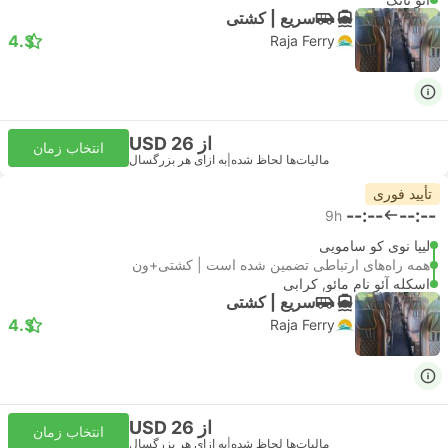
سریع | کشتی
4.3
Raja Ferry
از USD 26
انتخاب زمان
مالیات‌ها لحاظ شده
|
به ازای هر بزرگسال
تأیید فوری
--:--
--:--
9h
لیپا نوی کو سامویی
همه راه‌های ارتباطی تضمین شده است | کشتی+ون
اسکله آئو نام مائو, کرابی
سریع | کشتی
4.3
Raja Ferry
از USD 26
انتخاب زمان
مالیات‌ها لحاظ شده
|
به ازای هر بزرگسال