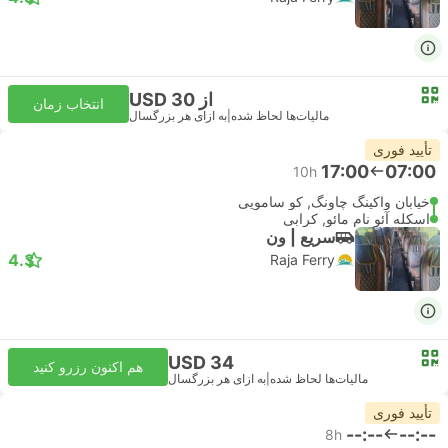
از USD 30
انتخاب زمان
مالیات‌ها لحاظ شده
|
به ازای هر بزرگسال
تأیید فوری
17:00
07:00
10h
خیابان واکینگ چاونگ, کو سامویی
اسکله آئو نام مائو, کرابی
سریع | ون
4.3
Raja Ferry
USD 34
هم اکنون رزرو کنید
مالیات‌ها لحاظ شده
|
به ازای هر بزرگسال
تأیید فوری
--:--
--:--
8h