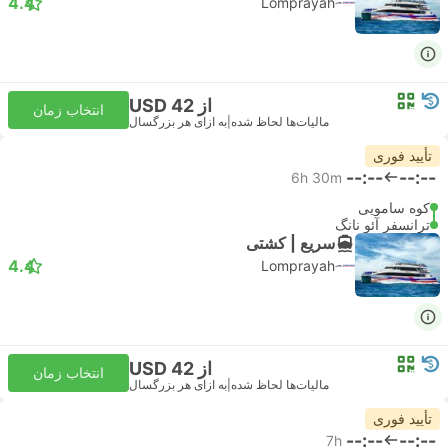
4.4
Lomprayah
از USD 42
انتخاب زمان
مالیات‌ها لحاظ شده
|
به ازای هر بزرگسال
تأیید فوری
--:--
--:--
6h 30m
کوه سامویی
ترانسفر آئو نانگ
سریع | کشتی
4.4
Lomprayah
از USD 42
انتخاب زمان
مالیات‌ها لحاظ شده
|
به ازای هر بزرگسال
تأیید فوری
--:--
--:--
7h