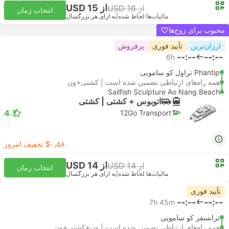
از USD 15
از USD 16
انتخاب زمان
مالیات‌ها لحاظ شده
|
به ازای هر بزرگسال
محبوب برای زوج‌ها
ارزان‌ترین
تأیید فوری
پرفروش
--:--
--:--
6h
Phantip تراول کو سامویی
همه راه‌های ارتباطی تضمین شده است | کشتی+ون
Sailfish Sculpture Ao Nang Beach
اتوبوس + کشتی | کشتی
4.7
12Go Transport
‎$۰٫۵۸ تخفیف امروز
از USD 14
از USD 14
انتخاب زمان
مالیات‌ها لحاظ شده
|
به ازای هر بزرگسال
تأیید فوری
--:--
--:--
7h 45m
ترانسفر کو سامویی
همه راه‌های ارتباطی تضمین شده است | ون+کشتی+ون