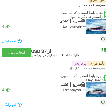
--:--
--:--
5h
پنجره بلیط لومفایا, کو سامویی
ترانسفر هتل کرابی تاون
سریع | کشتی
4.4
Lomprayah
لغو رایگان
از USD 37
انتخاب زمان
مالیات‌ها لحاظ شده
|
به ازای هر بزرگسال
تأیید فوری
پرفروش
--:--
--:--
5h 30m
پنجره بلیط لومفایا, کو سامویی
Railay Beach
سریع | کشتی
4.4
Lomprayah
لغو رایگان