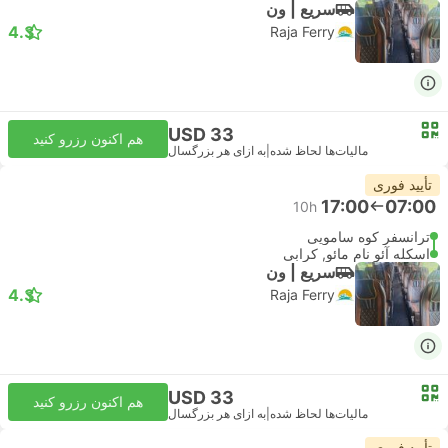
سریع | ون
4.3
Raja Ferry
USD 33
هم اکنون رزرو کنید
مالیات‌ها لحاظ شده
|
به ازای هر بزرگسال
تأیید فوری
17:00
07:00
10h
ترانسفر کوه سامویی
اسکله آئو نام مائو, کرابی
سریع | ون
4.3
Raja Ferry
USD 33
هم اکنون رزرو کنید
مالیات‌ها لحاظ شده
|
به ازای هر بزرگسال
تأیید فوری