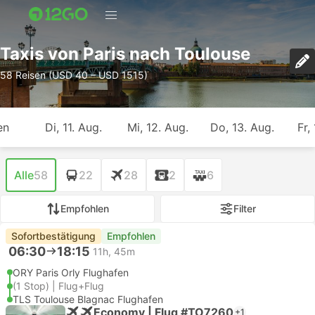
Taxis von Paris nach Toulouse
58 Reisen (USD 40 – USD 1515)
en
Di, 11. Aug.
Mi, 12. Aug.
Do, 13. Aug.
Fr,
Alle
58
22
28
2
6
Empfohlen
Filter
Sofortbestätigung
Empfohlen
06:30
18:15
11h, 45m
ORY Paris Orly Flughafen
(1 Stop) | Flug+Flug
TLS Toulouse Blagnac Flughafen
Economy | Flug #TO7260
+1