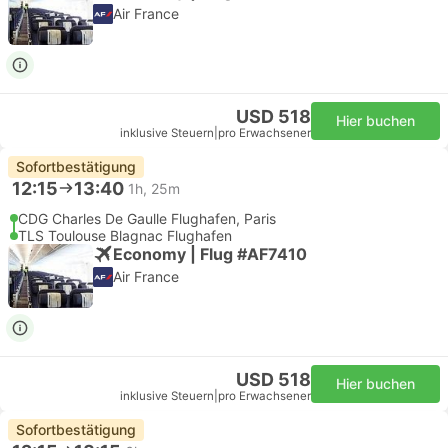
Air France
USD 518
Hier buchen
inklusive Steuern
|
pro Erwachsener
Sofortbestätigung
12:15
13:40
1h, 25m
CDG Charles De Gaulle Flughafen, Paris
TLS Toulouse Blagnac Flughafen
Economy | Flug #AF7410
Air France
USD 518
Hier buchen
inklusive Steuern
|
pro Erwachsener
Sofortbestätigung