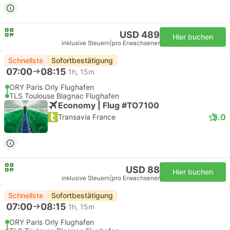
USD 489
Hier buchen
inklusive Steuern
|
pro Erwachsener
Schnellste
Sofortbestätigung
07:00
08:15
1h, 15m
ORY Paris Orly Flughafen
TLS Toulouse Blagnac Flughafen
Economy | Flug #TO7100
5.0
Transavia France
USD 88
Hier buchen
inklusive Steuern
|
pro Erwachsener
Schnellste
Sofortbestätigung
07:00
08:15
1h, 15m
ORY Paris Orly Flughafen