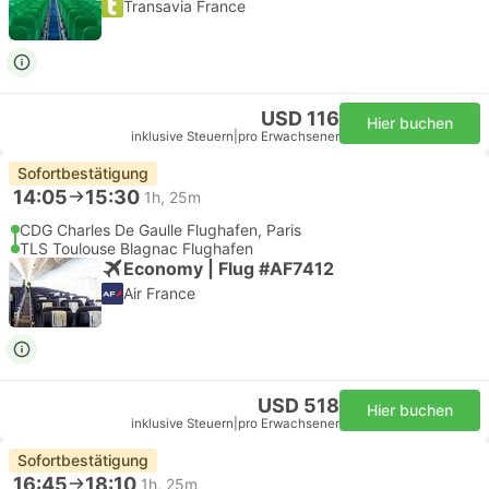
Transavia France
USD 116
Hier buchen
inklusive Steuern
|
pro Erwachsener
Sofortbestätigung
14:05
15:30
1h, 25m
CDG Charles De Gaulle Flughafen, Paris
TLS Toulouse Blagnac Flughafen
Economy | Flug #AF7412
Air France
USD 518
Hier buchen
inklusive Steuern
|
pro Erwachsener
Sofortbestätigung
16:45
18:10
1h, 25m