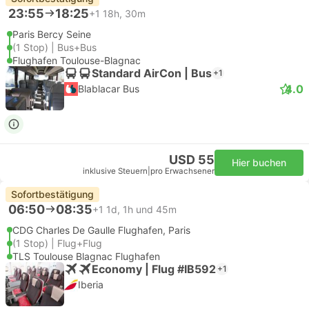
23:55
18:25
+1
18h, 30m
Paris Bercy Seine
(1 Stop) | Bus+Bus
Flughafen Toulouse-Blagnac
Standard AirCon | Bus
+1
4.0
Blablacar Bus
USD 55
Hier buchen
inklusive Steuern
|
pro Erwachsener
Sofortbestätigung
06:50
08:35
+1
1d, 1h und 45m
CDG Charles De Gaulle Flughafen, Paris
(1 Stop) | Flug+Flug
TLS Toulouse Blagnac Flughafen
Economy | Flug #IB592
+1
Iberia