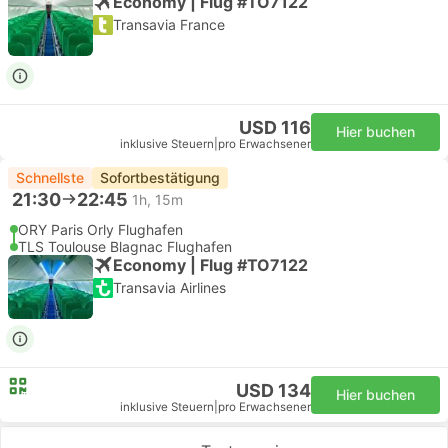
Economy | Flug #TO7122
Transavia France
USD 116
Hier buchen
inklusive Steuern
|
pro Erwachsener
Schnellste
Sofortbestätigung
21:30
22:45
1h, 15m
ORY Paris Orly Flughafen
TLS Toulouse Blagnac Flughafen
Economy | Flug #TO7122
Transavia Airlines
USD 134
Hier buchen
inklusive Steuern
|
pro Erwachsener