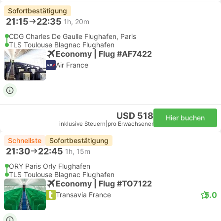
Sofortbestätigung
21:15
22:35
1h, 20m
CDG Charles De Gaulle Flughafen, Paris
TLS Toulouse Blagnac Flughafen
Economy | Flug #AF7422
Air France
USD 518
Hier buchen
inklusive Steuern
|
pro Erwachsener
Schnellste
Sofortbestätigung
21:30
22:45
1h, 15m
ORY Paris Orly Flughafen
TLS Toulouse Blagnac Flughafen
Economy | Flug #TO7122
5.0
Transavia France