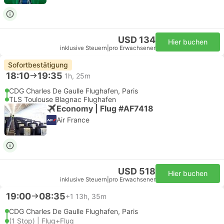
USD 134
Hier buchen
inklusive Steuern
|
pro Erwachsener
Sofortbestätigung
18:10
19:35
1h, 25m
CDG Charles De Gaulle Flughafen, Paris
TLS Toulouse Blagnac Flughafen
Economy | Flug #AF7418
Air France
USD 518
Hier buchen
inklusive Steuern
|
pro Erwachsener
19:00
08:35
+1
13h, 35m
CDG Charles De Gaulle Flughafen, Paris
(1 Stop) | Flug+Flug