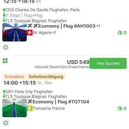
12:15
18:15
6h
CDG Charles De Gaulle Flughafen, Paris
(1 Stop) | Flug+Flug
TLS Toulouse Blagnac Flughafen
Economy | Flug #AH1003
+1
5.0
Air Algerie
+1
USD 549
Hier buchen
inklusive Steuern
|
pro Erwachsener
Schnellste
Sofortbestätigung
14:00
15:15
1h, 15m
ORY Paris Orly Flughafen
TLS Toulouse Blagnac Flughafen
Economy | Flug #TO7104
5.0
Transavia France