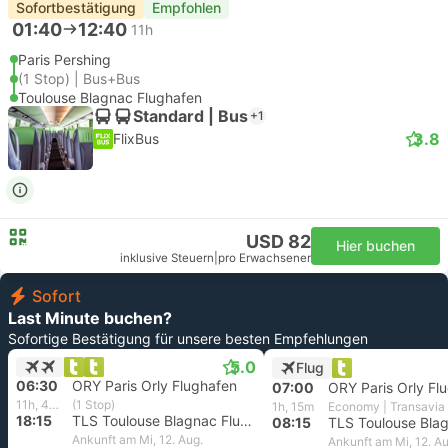
Sofortbestätigung
Empfohlen
01:40
12:40
11h
Paris Pershing
(1 Stop) | Bus+Bus
Toulouse Blagnac Flughafen
Standard | Bus
+1
3.8
FlixBus
USD 82
Hier buchen
inklusive Steuern
|
pro Erwachsener
Sofort
Last Minute buchen?
Sofortige Bestätigung für unsere besten Empfehlungen
5.0
Flug
06:30
ORY Paris Orly Flughafen
07:00
ORY Paris Orly Fl
11h, 45m
(1 Stop)
1h, 15m
Economy | Transavia
18:15
TLS Toulouse Blagnac Flughafen
08:15
Ankunft am Mi, 12. Aug.
Ankunft am Mi, 12. Au