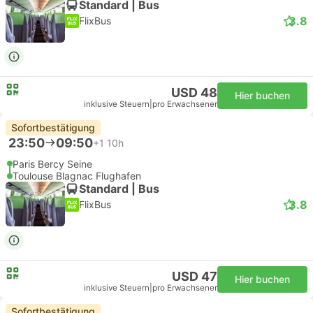
Standard | Bus
3.8
FlixBus
USD 48
Hier buchen
inklusive Steuern
|
pro Erwachsener
Sofortbestätigung
23:50
09:50
+1
10h
Paris Bercy Seine
Toulouse Blagnac Flughafen
Standard | Bus
3.8
FlixBus
USD 47
Hier buchen
inklusive Steuern
|
pro Erwachsener
Sofortbestätigung