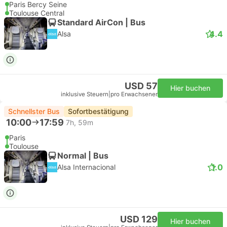
Paris Bercy Seine
Toulouse Central
Standard AirCon | Bus
4.4
Alsa
USD 57
Hier buchen
inklusive Steuern
|
pro Erwachsener
Schnellster Bus
Sofortbestätigung
10:00
17:59
7h, 59m
Paris
Toulouse
Normal | Bus
1.0
Alsa Internacional
USD 129
Hier buchen