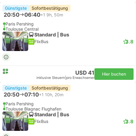
Günstigste
Sofortbestätigung
20:50
06:40
+1
9h, 50m
Paris Pershing
Toulouse Central
Standard | Bus
3.8
FlixBus
USD 41
Hier buchen
inklusive Steuern
|
pro Erwachsener
Günstigste
Sofortbestätigung
20:50
07:10
+1
10h, 20m
Paris Pershing
Toulouse Blagnac Flughafen
Standard | Bus
3.8
FlixBus