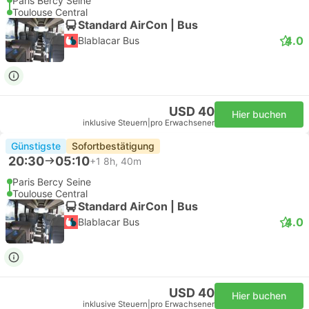
Paris Bercy Seine
Toulouse Central
Standard AirCon | Bus
4.0
Blablacar Bus
USD 40
Hier buchen
inklusive Steuern
|
pro Erwachsener
Günstigste
Sofortbestätigung
20:30
05:10
+1
8h, 40m
Paris Bercy Seine
Toulouse Central
Standard AirCon | Bus
4.0
Blablacar Bus
USD 40
Hier buchen
inklusive Steuern
|
pro Erwachsener