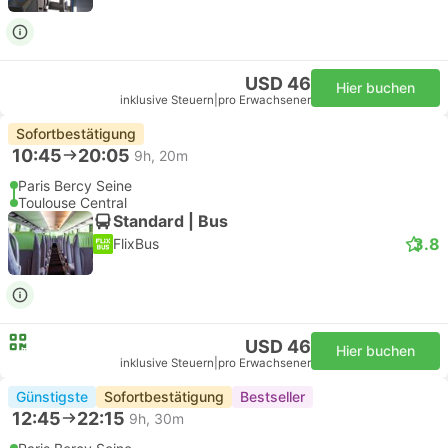
USD 46
Hier buchen
inklusive Steuern
|
pro Erwachsener
Sofortbestätigung
10:45
20:05
9h, 20m
Paris Bercy Seine
Toulouse Central
Standard | Bus
3.8
FlixBus
USD 46
Hier buchen
inklusive Steuern
|
pro Erwachsener
Günstigste
Sofortbestätigung
Bestseller
12:45
22:15
9h, 30m