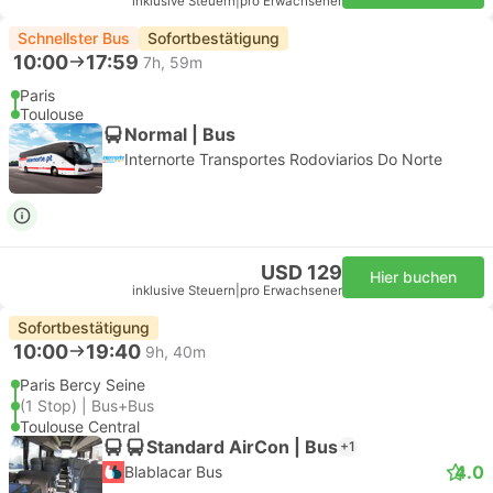
inklusive Steuern
|
pro Erwachsener
Schnellster Bus
Sofortbestätigung
10:00
17:59
7h, 59m
Paris
Toulouse
Normal | Bus
Internorte Transportes Rodoviarios Do Norte
USD 129
Hier buchen
inklusive Steuern
|
pro Erwachsener
Sofortbestätigung
10:00
19:40
9h, 40m
Paris Bercy Seine
(1 Stop) | Bus+Bus
Toulouse Central
Standard AirCon | Bus
+1
4.0
Blablacar Bus