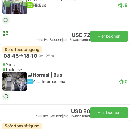
3.8
FlixBus
USD 72
Hier buchen
inklusive Steuern
|
pro Erwachsener
Sofortbestätigung
08:45
18:10
9h, 25m
Paris
Toulouse
Normal | Bus
1.0
Alsa Internacional
USD 80
Hier buchen
inklusive Steuern
|
pro Erwachsener
Sofortbestätigung