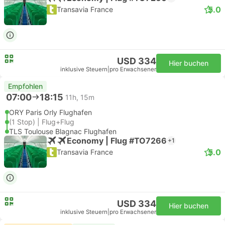
5.0
Transavia France
USD 334
Hier buchen
inklusive Steuern
|
pro Erwachsener
Empfohlen
07:00
18:15
11h, 15m
ORY Paris Orly Flughafen
(1 Stop) | Flug+Flug
TLS Toulouse Blagnac Flughafen
Economy | Flug #TO7266
+1
5.0
Transavia France
USD 334
Hier buchen
inklusive Steuern
|
pro Erwachsener