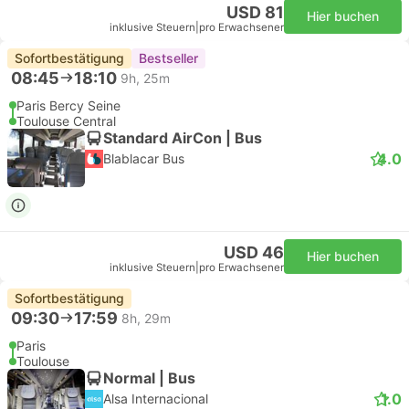
USD 81
Hier buchen
inklusive Steuern
|
pro Erwachsener
Sofortbestätigung
Bestseller
08:45
18:10
9h, 25m
Paris Bercy Seine
Toulouse Central
Standard AirCon | Bus
4.0
Blablacar Bus
USD 46
Hier buchen
inklusive Steuern
|
pro Erwachsener
Sofortbestätigung
09:30
17:59
8h, 29m
Paris
Toulouse
Normal | Bus
1.0
Alsa Internacional