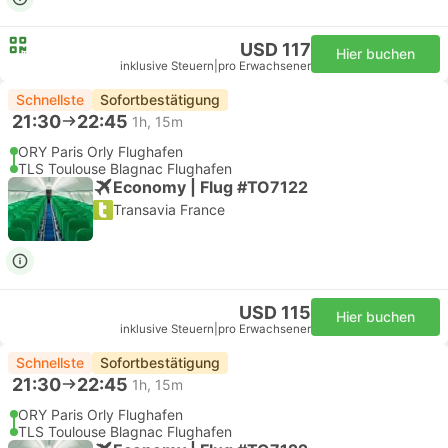
USD 117
Hier buchen
inklusive Steuern
|
pro Erwachsener
Schnellste
Sofortbestätigung
21:30
22:45
1h, 15m
ORY Paris Orly Flughafen
TLS Toulouse Blagnac Flughafen
Economy | Flug #TO7122
Transavia France
USD 115
Hier buchen
inklusive Steuern
|
pro Erwachsener
Schnellste
Sofortbestätigung
21:30
22:45
1h, 15m
ORY Paris Orly Flughafen
TLS Toulouse Blagnac Flughafen