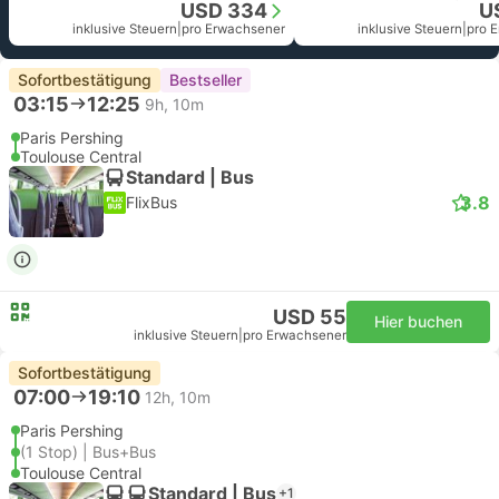
USD 334
U
inklusive Steuern
|
pro Erwachsener
inklusive Steuern
|
pro 
Sofortbestätigung
Bestseller
03:15
12:25
9h, 10m
Paris Pershing
Toulouse Central
Standard | Bus
3.8
FlixBus
USD 55
Hier buchen
inklusive Steuern
|
pro Erwachsener
Sofortbestätigung
07:00
19:10
12h, 10m
Paris Pershing
(1 Stop) | Bus+Bus
Toulouse Central
Standard | Bus
+1