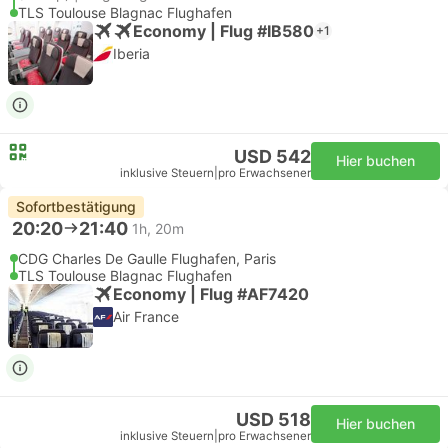
TLS Toulouse Blagnac Flughafen
Economy | Flug #IB580
+1
Iberia
USD 542
Hier buchen
inklusive Steuern
|
pro Erwachsener
Sofortbestätigung
20:20
21:40
1h, 20m
CDG Charles De Gaulle Flughafen, Paris
TLS Toulouse Blagnac Flughafen
Economy | Flug #AF7420
Air France
USD 518
Hier buchen
inklusive Steuern
|
pro Erwachsener