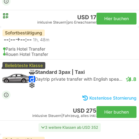
USD 17
Hier buchen
inklusive Steuern
|
pro Erwachsener
Sofortbestätigung
--:--
--:--
1h, 48m
Paris Hotel Transfer
Rouen Hotel Transfer
Beliebteste Klasse
Standard 3pax | Taxi
4.8
Daytrip private transfer with English speaking driver
Kostenlose Stornierung
USD 275
Hier buchen
inklusive Steuern
|
Fahrzeug, alles inkl.
3 weitere Klassen ab USD 352