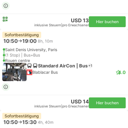
USD 13
Hier buchen
inklusive Steuern
|
pro Erwachsener
Sofortbestätigung
10:50
19:00
8h, 10m
Saint Denis University, Paris
(1 Stop) | Bus+Bus
Rouen centre
Standard AirCon | Bus
+1
4.0
Blablacar Bus
USD 14
Hier buchen
inklusive Steuern
|
pro Erwachsener
Sofortbestätigung
10:50
15:30
4h, 40m