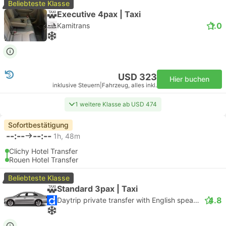
Beliebteste Klasse
Executive 4pax | Taxi
1.0
Kamitrans
USD 323
Hier buchen
inklusive Steuern
|
Fahrzeug, alles inkl.
1 weitere Klasse ab USD 474
Sofortbestätigung
--:--
--:--
1h, 48m
Clichy Hotel Transfer
Rouen Hotel Transfer
Beliebteste Klasse
Standard 3pax | Taxi
4.8
Daytrip private transfer with English speaking driver