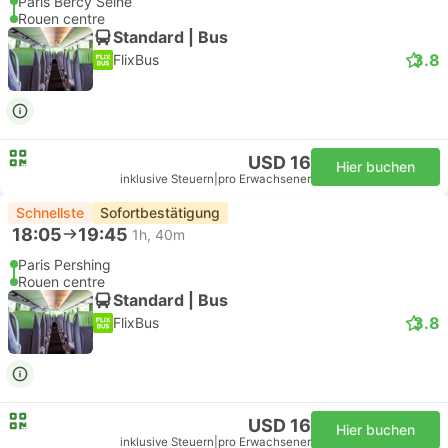
Paris Bercy Seine
Rouen centre
Standard | Bus
3.8
FlixBus
USD 16
Hier buchen
inklusive Steuern
|
pro Erwachsener
Schnellste
Sofortbestätigung
18:05
19:45
1h, 40m
Paris Pershing
Rouen centre
Standard | Bus
3.8
FlixBus
USD 16
Hier buchen
inklusive Steuern
|
pro Erwachsener