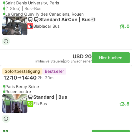
Saint Denis University, Paris
(1 Stop) | Bus+Bus
Le Grand Quevilly des Canadiens, Rouen
Standard AirCon | Bus
+1
4.0
Blablacar Bus
USD 20
Hier buchen
inklusive Steuern
|
pro Erwachsener
Sofortbestätigung
Bestseller
12:10
14:40
2h, 30m
Paris Bercy Seine
Rouen centre
Standard | Bus
3.8
FlixBus