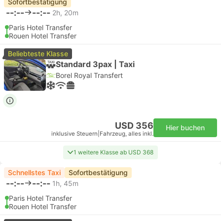
Sofortbestätigung
--:--
--:--
2h, 20m
Paris Hotel Transfer
Rouen Hotel Transfer
Beliebteste Klasse
Standard 3pax | Taxi
Borel Royal Transfert
USD 356
Hier buchen
inklusive Steuern
|
Fahrzeug, alles inkl.
1 weitere Klasse ab USD 368
Schnellstes Taxi
Sofortbestätigung
--:--
--:--
1h, 45m
Paris Hotel Transfer
Rouen Hotel Transfer