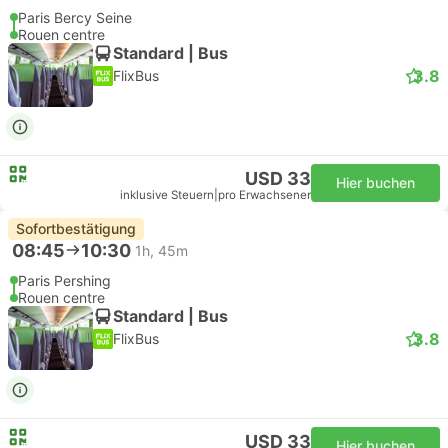
Paris Bercy Seine
Rouen centre
Standard | Bus
3.8
FlixBus
USD 33
Hier buchen
inklusive Steuern
|
pro Erwachsener
Sofortbestätigung
08:45
10:30
1h, 45m
Paris Pershing
Rouen centre
Standard | Bus
3.8
FlixBus
USD 33
Hier buchen