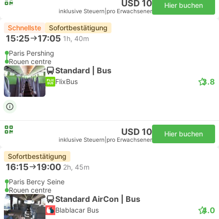
USD 10
Hier buchen
inklusive Steuern
|
pro Erwachsener
Schnellste
Sofortbestätigung
15:25
17:05
1h, 40m
Paris Pershing
Rouen centre
Standard | Bus
3.8
FlixBus
USD 10
Hier buchen
inklusive Steuern
|
pro Erwachsener
Sofortbestätigung
16:15
19:00
2h, 45m
Paris Bercy Seine
Rouen centre
Standard AirCon | Bus
4.0
Blablacar Bus