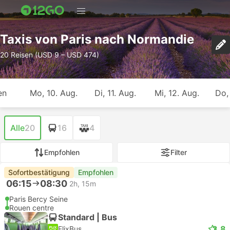
Taxis von Paris nach Normandie
20 Reisen (USD 9 – USD 474)
en
Mo, 10. Aug.
Di, 11. Aug.
Mi, 12. Aug.
Do,
Alle
20
16
4
Empfohlen
Filter
Sofortbestätigung
Empfohlen
06:15
08:30
2h, 15m
Paris Bercy Seine
Rouen centre
Standard | Bus
3.8
FlixBus