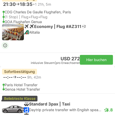
21:30
18:35
+1
21h, 5m
CDG Charles De Gaulle Flughafen, Paris
(1 Stop) | Flug+Flug+Flug
GOA Flughafen Genua
Economy | Flug #AZ311
+2
Alitalia
USD 272
Hier buchen
inklusive Steuern
|
pro Erwachsener
Sofortbestätigung
--:--
--:--
9h, 42m
Paris Hotel Transfer
Genoa Hotel Transfer
Beliebteste Klasse
Standard 3pax | Taxi
4.8
Daytrip private transfer with English speaking driver