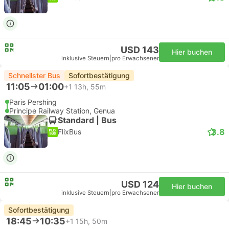
USD 143
Hier buchen
inklusive Steuern
|
pro Erwachsener
Schnellster Bus
Sofortbestätigung
11:05
01:00
+1
13h, 55m
Paris Pershing
Principe Railway Station, Genua
Standard | Bus
3.8
FlixBus
USD 124
Hier buchen
inklusive Steuern
|
pro Erwachsener
Sofortbestätigung
18:45
10:35
+1
15h, 50m