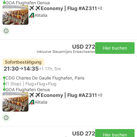
GOA Flughafen Genua
Economy | Flug #AZ311
+2
Alitalia
USD 272
Hier buchen
inklusive Steuern
|
pro Erwachsener
Sofortbestätigung
21:30
14:35
+1
17h, 5m
CDG Charles De Gaulle Flughafen, Paris
(1 Stop) | Flug+Flug+Flug
GOA Flughafen Genua
Economy | Flug #AZ311
+2
Alitalia
USD 272
Hier buchen