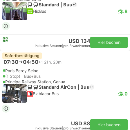
Standard | Bus
+1
3.8
FlixBus
USD 134
Hier buchen
inklusive Steuern
|
pro Erwachsener
Sofortbestätigung
07:30
04:50
+1
21h, 20m
Paris Bercy Seine
(1 Stop) | Bus+Bus
Principe Railway Station, Genua
Standard AirCon | Bus
+1
4.0
Blablacar Bus
USD 88
Hier buchen
inklusive Steuern
|
pro Erwachsener