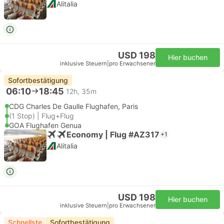
Alitalia
USD 198
Hier buchen
inklusive Steuern
|
pro Erwachsener
Sofortbestätigung
06:10
18:45
12h, 35m
CDG Charles De Gaulle Flughafen, Paris
(1 Stop) | Flug+Flug
GOA Flughafen Genua
Economy | Flug #AZ317
+1
Alitalia
USD 198
Hier buchen
inklusive Steuern
|
pro Erwachsener
Schnellste
Sofortbestätigung