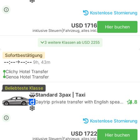
Kostenlose Stornierung
USD 1716
Hier buchen
inklusive Steuern
|
Fahrzeug, alles inkl.
3 weitere Klassen ab USD 2255
Sofortbestätigung
--:--
--:--
9h, 43m
Clichy Hotel Transfer
Genoa Hotel Transfer
Beliebteste Klasse
Standard 3pax | Taxi
4.8
Daytrip private transfer with English speaking driver
Kostenlose Stornierung
USD 1722
Hier buchen
inklusive Steuern
|
Fahrzeug, alles inkl.