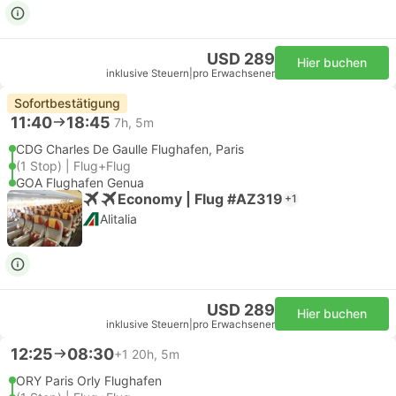
USD 289
Hier buchen
inklusive Steuern
|
pro Erwachsener
Sofortbestätigung
11:40
18:45
7h, 5m
CDG Charles De Gaulle Flughafen, Paris
(1 Stop) | Flug+Flug
GOA Flughafen Genua
Economy | Flug #AZ319
+1
Alitalia
USD 289
Hier buchen
inklusive Steuern
|
pro Erwachsener
12:25
08:30
+1
20h, 5m
ORY Paris Orly Flughafen