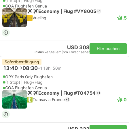
(1 Stop) | Flug+Flug
GOA Flughafen Genua
Economy | Flug #VY8005
+1
4.5
Vueling
USD 308
Hier buchen
inklusive Steuern
|
pro Erwachsener
Sofortbestätigung
13:40
08:30
+1
18h, 50m
ORY Paris Orly Flughafen
(1 Stop) | Flug+Flug
GOA Flughafen Genua
Economy | Flug #TO4754
+1
5.0
Transavia France
+1