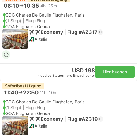
06:10
10:35
4h, 25m
CDG Charles De Gaulle Flughafen, Paris
(1 Stop) | Flug+Flug
GOA Flughafen Genua
Economy | Flug #AZ317
+1
Alitalia
USD 198
Hier buchen
inklusive Steuern
|
pro Erwachsener
Sofortbestätigung
11:40
22:50
11h, 10m
CDG Charles De Gaulle Flughafen, Paris
(1 Stop) | Flug+Flug
GOA Flughafen Genua
Economy | Flug #AZ319
+1
Alitalia