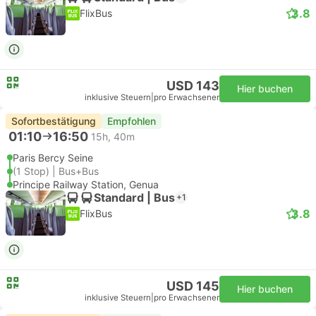
3.8
FlixBus
USD 143
Hier buchen
inklusive Steuern
|
pro Erwachsener
Sofortbestätigung
Empfohlen
01:10
16:50
15h, 40m
Paris Bercy Seine
(1 Stop) | Bus+Bus
Principe Railway Station, Genua
Standard | Bus
+1
3.8
FlixBus
USD 145
Hier buchen
inklusive Steuern
|
pro Erwachsener