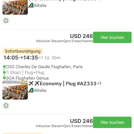
Alitalia
USD 246
Hier buchen
inklusive Steuern
|
pro Erwachsener
Sofortbestätigung
14:05
14:35
+1
1d, 30m
CDG Charles De Gaulle Flughafen, Paris
(1 Stop) | Flug+Flug
GOA Flughafen Genua
Economy | Flug #AZ333
+1
Alitalia
USD 246
Hier buchen
inklusive Steuern
|
pro Erwachsener