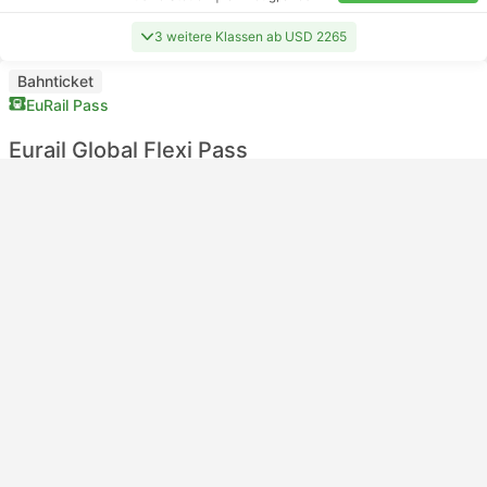
3 weitere Klassen ab USD 2265
Bahnticket
EuRail Pass
Eurail Global Flexi Pass
Unlock over 30,000+ destinations in 33 countries with
Eurail Pass. Enjoy unlimited rides in the first and second
class. Choose Flexi Pass and travel on specific day
within a month.
Tage:
4 - 5 - 7 - 10 - 15
inklusive Steuern
|
pro Erwachsener
pro Erwachsener
Erste Klasse
Details ansehen
Ab 416,69 $
Optionen auswählen