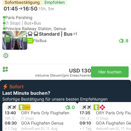
Sofortbestätigung
Empfohlen
01:45
16:50
15h, 5m
Paris Pershing
(1 Stop) | Bus+Bus
Principe Railway Station, Genua
Standard | Bus
+1
3.8
FlixBus
USD 130
Hier buchen
inklusive Steuern
|
pro Erwachsener
Sofort
Last Minute buchen?
Sofortige Bestätigung für unsere besten Empfehlungen
5.0
13:40
ORY Paris Orly Flughafen
17:35
ORY Paris Orly Fl
18h, 50m
(1 Stop)
15h, 35m
(1 Stop)
08:30
GOA Flughafen Genua
09:10
GOA Flughafen G
+ 1 Tag
Ankunft am Di, 11. Aug.
+ 1 Tag
Ankunft am Di, 11. Au