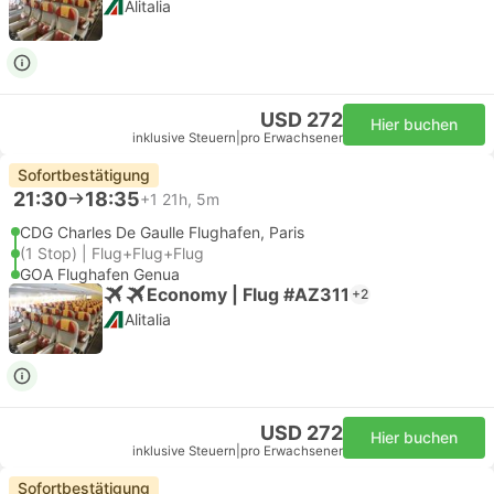
Alitalia
USD 272
Hier buchen
inklusive Steuern
|
pro Erwachsener
Sofortbestätigung
21:30
18:35
+1
21h, 5m
CDG Charles De Gaulle Flughafen, Paris
(1 Stop) | Flug+Flug+Flug
GOA Flughafen Genua
Economy | Flug #AZ311
+2
Alitalia
USD 272
Hier buchen
inklusive Steuern
|
pro Erwachsener
Sofortbestätigung