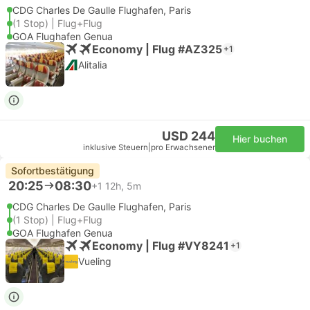
CDG Charles De Gaulle Flughafen, Paris
(1 Stop) | Flug+Flug
GOA Flughafen Genua
Economy | Flug #AZ325
+1
Alitalia
USD 244
Hier buchen
inklusive Steuern
|
pro Erwachsener
Sofortbestätigung
20:25
08:30
+1
12h, 5m
CDG Charles De Gaulle Flughafen, Paris
(1 Stop) | Flug+Flug
GOA Flughafen Genua
Economy | Flug #VY8241
+1
Vueling