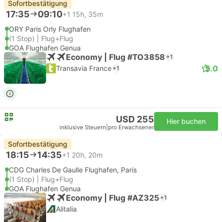
Sofortbestätigung
17:35
09:10
+1
15h, 35m
ORY Paris Orly Flughafen
(1 Stop) | Flug+Flug
GOA Flughafen Genua
Economy | Flug #TO3858
+1
5.0
Transavia France
+1
USD 255
Hier buchen
inklusive Steuern
|
pro Erwachsener
Sofortbestätigung
18:15
14:35
+1
20h, 20m
CDG Charles De Gaulle Flughafen, Paris
(1 Stop) | Flug+Flug
GOA Flughafen Genua
Economy | Flug #AZ325
+1
Alitalia