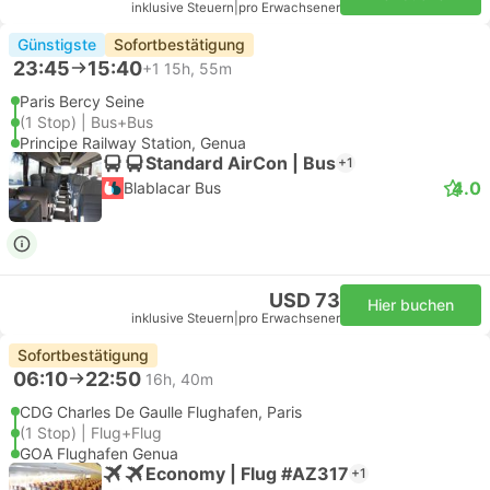
inklusive Steuern
|
pro Erwachsener
Günstigste
Sofortbestätigung
23:45
15:40
+1
15h, 55m
Paris Bercy Seine
(1 Stop) | Bus+Bus
Principe Railway Station, Genua
Standard AirCon | Bus
+1
4.0
Blablacar Bus
USD 73
Hier buchen
inklusive Steuern
|
pro Erwachsener
Sofortbestätigung
06:10
22:50
16h, 40m
CDG Charles De Gaulle Flughafen, Paris
(1 Stop) | Flug+Flug
GOA Flughafen Genua
Economy | Flug #AZ317
+1