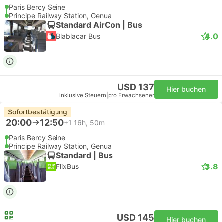
Paris Bercy Seine
Principe Railway Station, Genua
Standard AirCon | Bus
4.0
Blablacar Bus
USD 137
Hier buchen
inklusive Steuern
|
pro Erwachsener
Sofortbestätigung
20:00
12:50
+1
16h, 50m
Paris Bercy Seine
Principe Railway Station, Genua
Standard | Bus
3.8
FlixBus
USD 145
Hier buchen