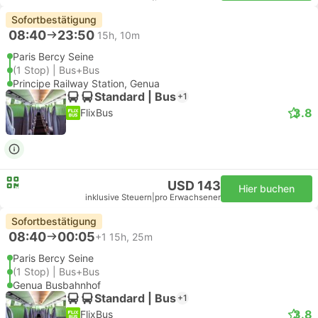
Sofortbestätigung
08:40
23:50
15h, 10m
Paris Bercy Seine
(1 Stop) | Bus+Bus
Principe Railway Station, Genua
Standard | Bus
+1
3.8
FlixBus
USD 143
Hier buchen
inklusive Steuern
|
pro Erwachsener
Sofortbestätigung
08:40
00:05
+1
15h, 25m
Paris Bercy Seine
(1 Stop) | Bus+Bus
Genua Busbahnhof
Standard | Bus
+1
3.8
FlixBus