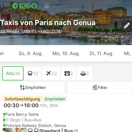
Taxis von Paris nach Genua
38 Reisen (USD 73 – USD 2374)
en
So, 9. Aug.
Mo, 10. Aug.
Di, 11. Aug.
Mi,
Alle
38
12
22
2
2
Empfohlen
Filter
Sofortbestätigung
Empfohlen
00:30
16:00
15h, 30m
Paris Bercy Seine
(1 Stop) | Bus+Bus
Principe Railway Station, Genua
Standard | Bus
+1