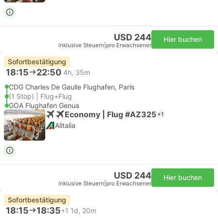
USD 244
Hier buchen
inklusive Steuern
|
pro Erwachsener
Sofortbestätigung
18:15
22:50
4h, 35m
CDG Charles De Gaulle Flughafen, Paris
(1 Stop) | Flug+Flug
GOA Flughafen Genua
Economy | Flug #AZ325
+1
Alitalia
USD 244
Hier buchen
inklusive Steuern
|
pro Erwachsener
Sofortbestätigung
18:15
18:35
+1
1d, 20m