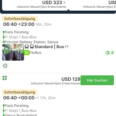
USD 323
US
inklusive Steuern
|
pro Erwachsener
inklusive Steuern
|
pro 
Sofortbestätigung
06:40
23:00
16h, 20m
Paris Pershing
(1 Stop) | Bus+Bus
Principe Railway Station, Genua
Standard | Bus
+1
3.8
FlixBus
USD 128
Hier buchen
inklusive Steuern
|
pro Erwachsener
Sofortbestätigung
06:40
00:05
+1
17h, 25m
Paris Pershing
(1 Stop) | Bus+Bus
Genua Busbahnhof