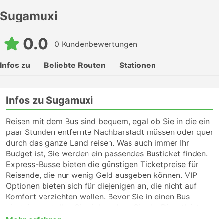
Sugamuxi
0.0
0 Kundenbewertungen
Infos zu
Beliebte Routen
Stationen
Infos zu Sugamuxi
Reisen mit dem Bus sind bequem, egal ob Sie in die ein
paar Stunden entfernte Nachbarstadt müssen oder quer
durch das ganze Land reisen. Was auch immer Ihr
Budget ist, Sie werden ein passendes Busticket finden.
Express-Busse bieten die günstigen Ticketpreise für
Reisende, die nur wenig Geld ausgeben können. VIP-
Optionen bieten sich für diejenigen an, die nicht auf
Komfort verzichten wollen. Bevor Sie in einen Bus
einsteigen, stellen Sie sicher, dass Sie die Dienstleistung
wählen, die Ihnen am meisten zusagt. Für eine Fernreise,