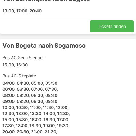
Aguazul
Terminal de Aguazul
13:00, 17:00, 20:40
Coflonorte Top Reiseziele
Tickets finden
Coflonorte Busse verkehren auf einer Reihe von
Strecken, hier ist eine Liste der beliebtesten:
Von Bogota nach Sogamoso
Bogota - Villa de Leyva
Bus AC Semi Sleeper
Villa de Leyva - Bogota
15:00, 16:30
Sogamoso - Bogota
Bus AC-Sitzplatz
Bogota - Tunja
04:00, 04:30, 05:00, 05:30,
Bogota - Duitama
06:00, 06:30, 07:00, 07:30,
Cartagena - Bogota
08:00, 08:20, 08:30, 08:40,
09:00, 09:20, 09:30, 09:40,
Bogota - Paipa
10:00, 10:30, 11:00, 11:30, 12:00,
Bogota - Santa Marta
12:30, 13:00, 13:30, 14:00, 14:30,
Paipa - Bogota
15:00, 15:30, 16:00, 16:30, 17:00,
17:30, 18:00, 18:30, 19:00, 19:30,
Cucuta - Ipiales
20:00, 20:30, 21:00, 21:30,
Bogota - Barranquilla