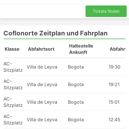
Tickets finden
Coflonorte Zeitplan und Fahrplan
Haltestelle
Klasse
Abfahrtsort
Abfahrts
Ankunft
AC-
Villa de Leyva
Bogota
19:30
Sitzplatz
AC-
Villa de Leyva
Bogota
19:21
Sitzplatz
AC-
Villa de Leyva
Bogota
15:01
Sitzplatz
AC-
Villa de Leyva
Bogota
12:45
Sitzplatz