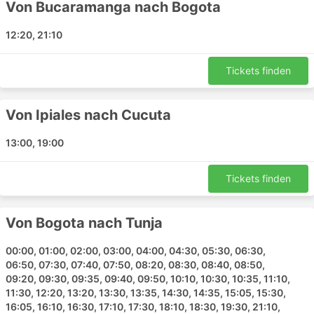
Von Bucaramanga nach Bogota
Flugzeug verbunden sind. Das Busnetzwerk deckt
fast das ganze Land ab und die Strecken sind gut
12:20, 21:10
und lange etabliert.
Im Gegensatz zu Flug- und manchmal Bahnreisen,
Tickets finden
müssen Sie nicht viel vorher am Busterminal sein.
Selbst bei internationalen Strecken nimmt der
Check-in nicht viel Zeit in Anspruch.
Von Ipiales nach Cucuta
Gepäckvorgaben sind in der Regel sehr
reisefreundlich und die Gebühr für zusätzliches
13:00, 19:00
Gepäck, sofern es ein Limit gibt, ist normalerweise
nicht sehr hoch.
Tickets finden
Bustickets sind erschwinglicher, im Vergleich mit
Flug- oder Schnellzügen. Es gibt immer eine
Auswahl an verschiedenen Ticketklassen, da ist
Von Bogota nach Tunja
etwas für jeden Geldbeutel dabei. Günstigere
Standardoptionen sind vielleicht etwas langsamer
00:00, 01:00, 02:00, 03:00, 04:00, 04:30, 05:30, 06:30,
und bieten keinen Top-Komfort, sind aber
06:50, 07:30, 07:40, 07:50, 08:20, 08:30, 08:40, 08:50,
09:20, 09:30, 09:35, 09:40, 09:50, 10:10, 10:30, 10:35, 11:10,
trotzdem akzeptabel und bringen Sie ans Ziel. Auf
11:30, 12:20, 13:20, 13:30, 13:35, 14:30, 14:35, 15:05, 15:30,
längeren Strecken sind Toiletten oder Toiletten
16:05, 16:10, 16:30, 17:10, 17:30, 18:10, 18:30, 19:30, 21:10,
Stopps, sowie Snacks, Wasser und manchmal