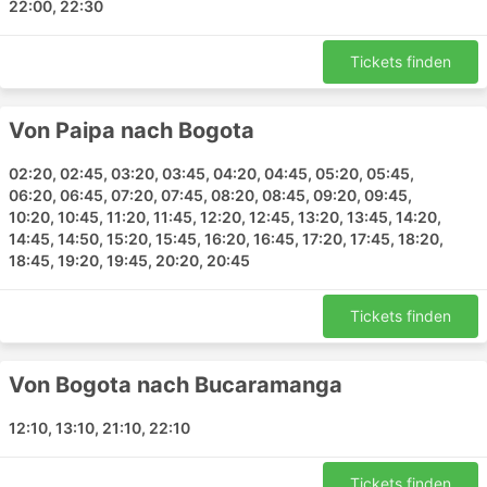
22:00, 22:30
Bogota - Sogamoso
Bogota - Bucaramanga
Tickets finden
Tunja - Bogota
Aguazul - Bogota
Von Paipa nach Bogota
Barranquilla - Bogota
Bogota - Cartagena
02:20, 02:45, 03:20, 03:45, 04:20, 04:45, 05:20, 05:45,
Bucaramanga - Bogota
06:20, 06:45, 07:20, 07:45, 08:20, 08:45, 09:20, 09:45,
10:20, 10:45, 11:20, 11:45, 12:20, 12:45, 13:20, 13:45, 14:20,
Ipiales - Cucuta
14:45, 14:50, 15:20, 15:45, 16:20, 16:45, 17:20, 17:45, 18:20,
18:45, 19:20, 19:45, 20:20, 20:45
Coflonorte Ticketpreise & Bus-Klassen
Etwas vom Besten an Busreisen ist, dass Sie die Reise
Tickets finden
individuell an Ihre Bedürfnisse nach Privatsphäre und
Komfort anpassen können. Verschiedene Bus-Klassen
Von Bogota nach Bucaramanga
und -Typen erfüllen die unterschiedlichen
Anforderungen der Reisenden. Die günstigsten Fahrten
12:10, 13:10, 21:10, 22:10
werden in der Regel von Bussen der Standardklasse
angeboten. Auch Lokal, Express oder Normal genannt.
Diese Busse sind eine gute Wahl für kürzere Reisen.
Tickets finden