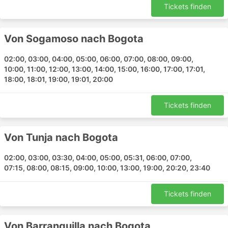
Tickets finden
Terminal Salitre Bogota
Villa de Leyva Bus Station
Cartagena Terminal
Von Sogamoso nach Bogota
Barranquilla
02:00, 03:00, 04:00, 05:00, 06:00, 07:00, 08:00, 09:00,
Terminal de Transportes de Bucaramanga
10:00, 11:00, 12:00, 13:00, 14:00, 15:00, 16:00, 17:00, 17:01,
Tunja
18:00, 18:01, 19:00, 19:01, 20:00
Ipiales Terminal
Cucuta
Tickets finden
Bucaramanga
North Satellite Terminal
Von Tunja nach Bogota
Barranquilla Terminal
Cartagena
02:00, 03:00, 03:30, 04:00, 05:00, 05:31, 06:00, 07:00,
Cucuta Terminal
07:15, 08:00, 08:15, 09:00, 10:00, 13:00, 19:00, 20:20, 23:40
Sogamoso
Ipiales
Tickets finden
Terminal de Autobuses de Tunja
Paipa
Von Barranquilla nach Bogota