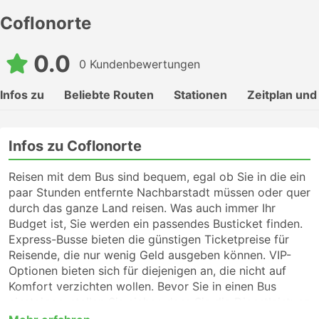
Coflonorte
0.0
0 Kundenbewertungen
Infos zu
Beliebte Routen
Stationen
Zeitplan und
Infos zu Coflonorte
Reisen mit dem Bus sind bequem, egal ob Sie in die ein
paar Stunden entfernte Nachbarstadt müssen oder quer
durch das ganze Land reisen. Was auch immer Ihr
Budget ist, Sie werden ein passendes Busticket finden.
Express-Busse bieten die günstigen Ticketpreise für
Reisende, die nur wenig Geld ausgeben können. VIP-
Optionen bieten sich für diejenigen an, die nicht auf
Komfort verzichten wollen. Bevor Sie in einen Bus
einsteigen, stellen Sie sicher, dass Sie die Dienstleistung
wählen, die Ihnen am meisten zusagt. Für eine Fernreise,