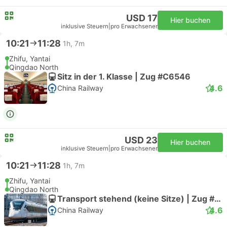
USD 17
Hier buchen
inklusive Steuern
|
pro Erwachsener
10:21
11:28
1h, 7m
Zhifu, Yantai
Qingdao North
Sitz in der 1. Klasse | Zug #C6546
4.6
China Railway
USD 23
Hier buchen
inklusive Steuern
|
pro Erwachsener
10:21
11:28
1h, 7m
Zhifu, Yantai
Qingdao North
Transport stehend (keine Sitze) | Zug #C6546
4.6
China Railway