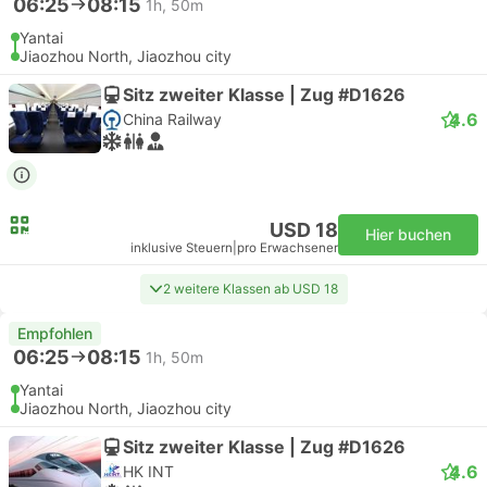
06:25
08:15
1h, 50m
Yantai
Jiaozhou North, Jiaozhou city
Sitz zweiter Klasse | Zug #D1626
4.6
China Railway
USD 18
Hier buchen
inklusive Steuern
|
pro Erwachsener
2 weitere Klassen ab USD 18
Empfohlen
06:25
08:15
1h, 50m
Yantai
Jiaozhou North, Jiaozhou city
Sitz zweiter Klasse | Zug #D1626
4.6
HK INT