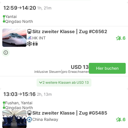
12:59
14:20
1h, 21m
Yantai
Qingdao North
Sitz zweiter Klasse | Zug #C6562
4.6
HK INT
USD 13
Hier buchen
inklusive Steuern
|
pro Erwachsener
2 weitere Klassen ab USD 13
13:03
15:16
2h, 13m
Fushan, Yantai
Qingdao North
Sitz zweiter Klasse | Zug #G5485
4.6
China Railway