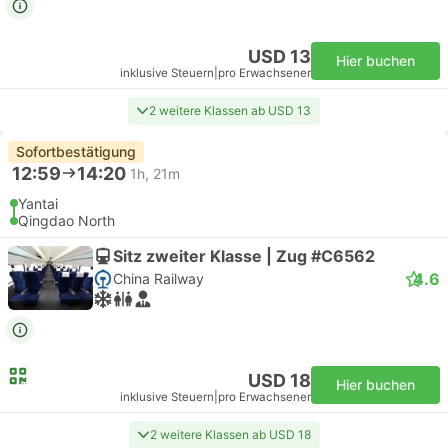
USD 13
Hier buchen
inklusive Steuern
|
pro Erwachsener
2 weitere Klassen ab USD 13
Sofortbestätigung
12:59
14:20
1h, 21m
Yantai
Qingdao North
Sitz zweiter Klasse | Zug #C6562
4.6
China Railway
USD 18
Hier buchen
inklusive Steuern
|
pro Erwachsener
2 weitere Klassen ab USD 18