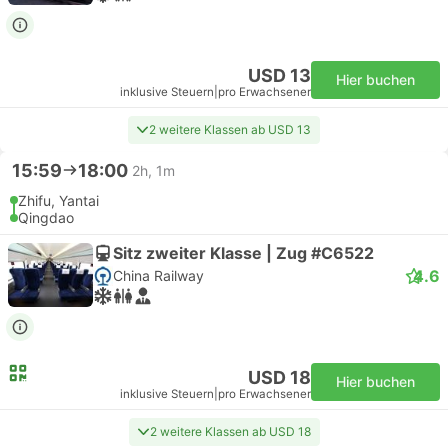
USD 13
Hier buchen
inklusive Steuern
|
pro Erwachsener
2 weitere Klassen ab USD 13
15:59
18:00
2h, 1m
Zhifu, Yantai
Qingdao
Sitz zweiter Klasse | Zug #C6522
4.6
China Railway
USD 18
Hier buchen
inklusive Steuern
|
pro Erwachsener
2 weitere Klassen ab USD 18