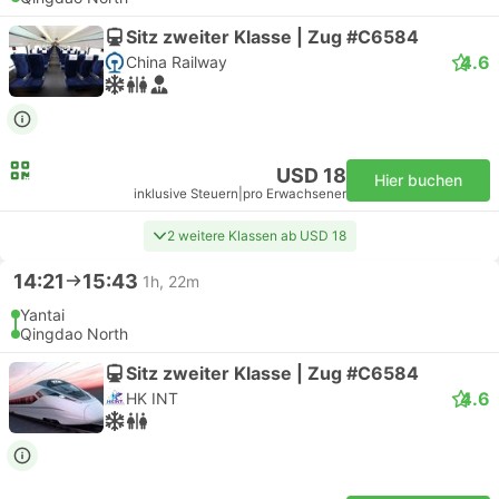
Sitz zweiter Klasse | Zug #C6584
4.6
China Railway
USD 18
Hier buchen
inklusive Steuern
|
pro Erwachsener
2 weitere Klassen ab USD 18
14:21
15:43
1h, 22m
Yantai
Qingdao North
Sitz zweiter Klasse | Zug #C6584
4.6
HK INT