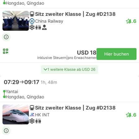
Hongdao, Qingdao
Sitz zweiter Klasse | Zug #D2138
4.6
China Railway
USD 18
Hier buchen
inklusive Steuern
|
pro Erwachsener
1 weitere Klasse ab USD 26
07:29
09:17
1h, 48m
Yantai
Hongdao, Qingdao
Sitz zweiter Klasse | Zug #D2138
4.6
HK INT