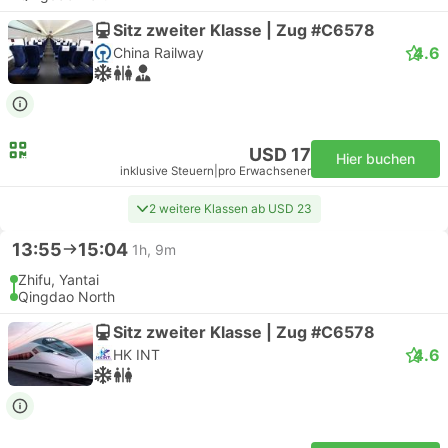
Sitz zweiter Klasse | Zug #C6578
4.6
China Railway
USD 17
Hier buchen
inklusive Steuern
|
pro Erwachsener
2 weitere Klassen ab USD 23
13:55
15:04
1h, 9m
Zhifu, Yantai
Qingdao North
Sitz zweiter Klasse | Zug #C6578
4.6
HK INT