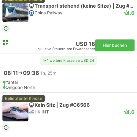
Transport stehend (keine Sitze) | Zug #C6566
4.6
China Railway
USD 18
Hier buchen
inklusive Steuern
|
pro Erwachsener
1 weitere Klasse ab USD 24
08:11
09:36
1h, 25m
Yantai
Qingdao North
Beliebteste Klasse
Kein Sitz | Zug #C6566
4.6
HK INT