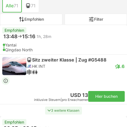
Alle
71
71
Empfohlen
Filter
Empfohlen
13:48
15:16
1h, 28m
Yantai
Qingdao North
Sitz zweiter Klasse | Zug #G5488
4.6
HK INT
USD 13
Hier buchen
inklusive Steuern
|
pro Erwachsener
3 weitere Klassen
Empfohlen