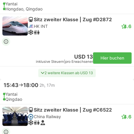
Yantai
Hongdao, Qingdao
Sitz zweiter Klasse | Zug #D2872
4.6
HK INT
USD 13
Hier buchen
inklusive Steuern
|
pro Erwachsener
2 weitere Klassen ab USD 13
15:43
18:00
2h, 17m
Yantai
Qingdao
Sitz zweiter Klasse | Zug #C6522
4.6
China Railway