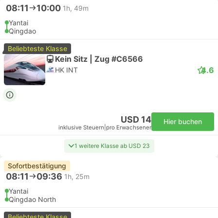
08:11
10:00
1h, 49m
Yantai
Qingdao
Beliebteste Klasse
Kein Sitz | Zug #C6566
4.6
HK INT
USD 14
Hier buchen
inklusive Steuern
|
pro Erwachsener
1 weitere Klasse ab USD 23
Sofortbestätigung
08:11
09:36
1h, 25m
Yantai
Qingdao North
Beliebteste Klasse