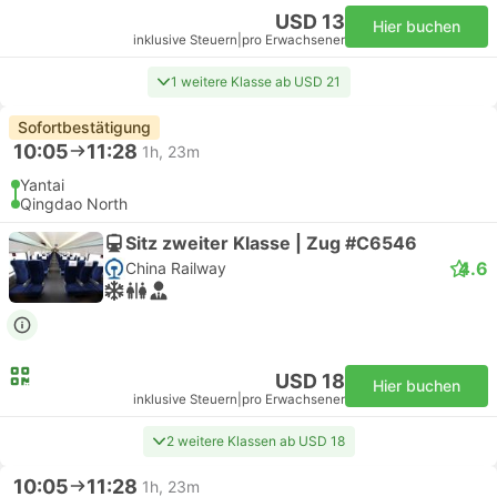
USD 13
Hier buchen
inklusive Steuern
|
pro Erwachsener
1 weitere Klasse ab USD 21
Sofortbestätigung
10:05
11:28
1h, 23m
Yantai
Qingdao North
Sitz zweiter Klasse | Zug #C6546
4.6
China Railway
USD 18
Hier buchen
inklusive Steuern
|
pro Erwachsener
2 weitere Klassen ab USD 18
10:05
11:28
1h, 23m