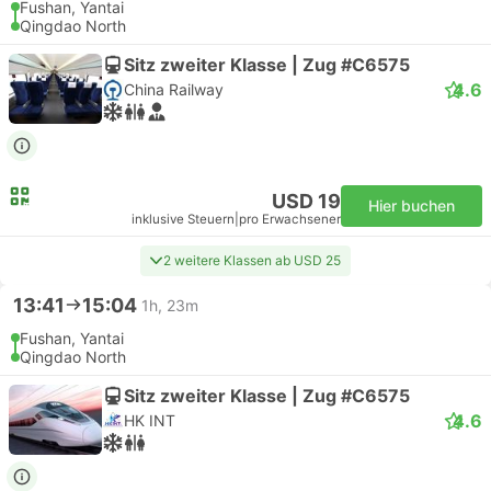
Fushan, Yantai
Qingdao North
Sitz zweiter Klasse | Zug #C6575
4.6
China Railway
USD 19
Hier buchen
inklusive Steuern
|
pro Erwachsener
2 weitere Klassen ab USD 25
13:41
15:04
1h, 23m
Fushan, Yantai
Qingdao North
Sitz zweiter Klasse | Zug #C6575
4.6
HK INT