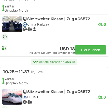
Yantai
Qingdao North
Sitz zweiter Klasse | Zug #C6572
4.6
China Railway
USD 18
Hier buchen
inklusive Steuern
|
pro Erwachsener
2 weitere Klassen ab USD 18
10:25
11:37
1h, 12m
Yantai
Qingdao North
Sitz zweiter Klasse | Zug #C6572
4.6
HK INT