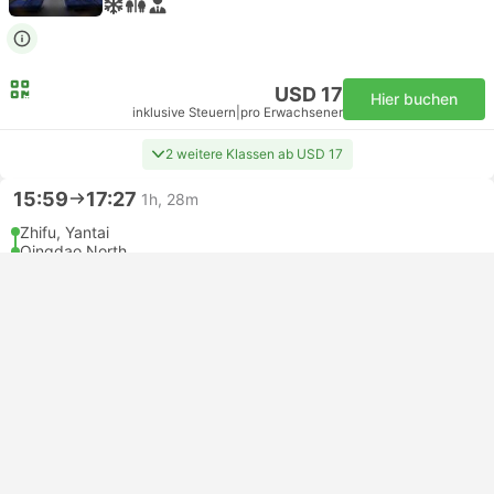
USD 17
Hier buchen
inklusive Steuern
|
pro Erwachsener
2 weitere Klassen ab USD 17
15:59
17:27
1h, 28m
Zhifu, Yantai
Qingdao North
Sitz zweiter Klasse | Zug #C6522
4.6
HK INT
USD 12
Hier buchen
inklusive Steuern
|
pro Erwachsener
2 weitere Klassen ab USD 12