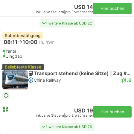
USD 14
Hier buchen
inklusive Steuern
|
pro Erwachsener
1 weitere Klasse ab USD 22
Sofortbestätigung
08:11
10:00
1h, 49m
Yantai
Qingdao
Beliebteste Klasse
Transport stehend (keine Sitze) | Zug #C6566
4.6
China Railway
USD 19
Hier buchen
inklusive Steuern
|
pro Erwachsener
1 weitere Klasse ab USD 26