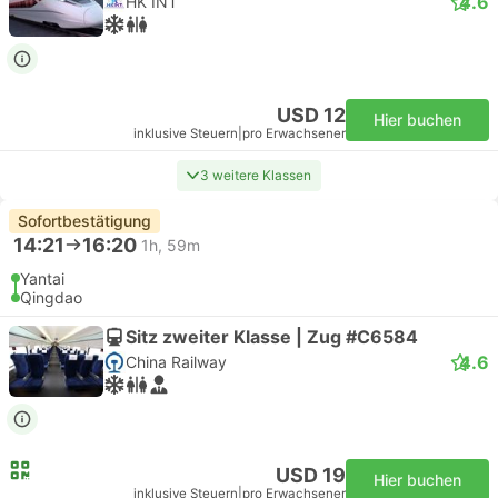
4.6
HK INT
USD 12
Hier buchen
inklusive Steuern
|
pro Erwachsener
3 weitere Klassen
Sofortbestätigung
14:21
16:20
1h, 59m
Yantai
Qingdao
Sitz zweiter Klasse | Zug #C6584
4.6
China Railway
USD 19
Hier buchen
inklusive Steuern
|
pro Erwachsener