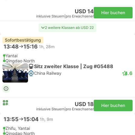
USD 14
Hier buchen
inklusive Steuern
|
pro Erwachsener
2 weitere Klassen ab USD 22
Sofortbestätigung
13:48
15:16
1h, 28m
Yantai
Qingdao North
Sitz zweiter Klasse | Zug #G5488
4.6
China Railway
USD 18
Hier buchen
inklusive Steuern
|
pro Erwachsener
13:55
15:04
1h, 9m
Zhifu, Yantai
Qingdao North