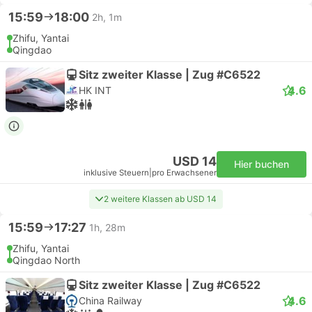
15:59
18:00
2h, 1m
Zhifu, Yantai
Qingdao
Sitz zweiter Klasse | Zug #C6522
4.6
HK INT
USD 14
Hier buchen
inklusive Steuern
|
pro Erwachsener
2 weitere Klassen ab USD 14
15:59
17:27
1h, 28m
Zhifu, Yantai
Qingdao North
Sitz zweiter Klasse | Zug #C6522
4.6
China Railway