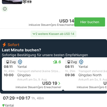
USD 14
Hier buchen
inklusive Steuern
|
pro Erwachsener
2 weitere Klassen ab USD 14
Sofort
Last Minute buchen?
Sofortige Bestätigung für unsere besten Empfehlungen
4.6
Zug
Zug
08:11
Yantai
08:11
Yantai
1h, 49m
Transport stehend (keine Sitze) | China Railway
1h, 25m
10:00
Qingdao
09:36
Qingdao North
Ankunft am So, 9. Aug.
Ankunft am So, 9. Au
USD 19
U
inklusive Steuern
|
pro Erwachsener
inklusive Steuern
|
pro 
07:29
09:17
1h, 48m
Yantai