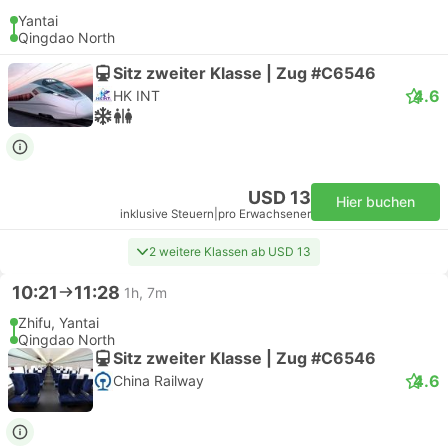
Yantai
Qingdao North
Sitz zweiter Klasse | Zug #C6546
4.6
HK INT
USD 13
Hier buchen
inklusive Steuern
|
pro Erwachsener
2 weitere Klassen ab USD 13
10:21
11:28
1h, 7m
Zhifu, Yantai
Qingdao North
Sitz zweiter Klasse | Zug #C6546
4.6
China Railway