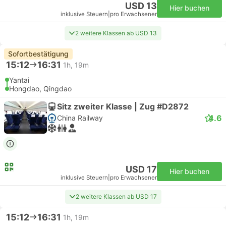
USD 13
Hier buchen
inklusive Steuern
|
pro Erwachsener
2 weitere Klassen ab USD 13
Sofortbestätigung
15:12
16:31
1h, 19m
Yantai
Hongdao, Qingdao
Sitz zweiter Klasse | Zug #D2872
4.6
China Railway
USD 17
Hier buchen
inklusive Steuern
|
pro Erwachsener
2 weitere Klassen ab USD 17
15:12
16:31
1h, 19m