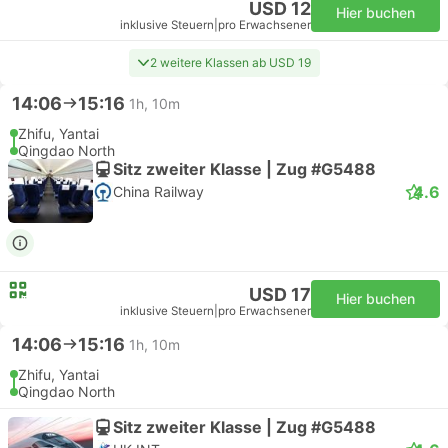
USD 12
Hier buchen
inklusive Steuern
|
pro Erwachsener
2 weitere Klassen ab USD 19
14:06
15:16
1h, 10m
Zhifu, Yantai
Qingdao North
Sitz zweiter Klasse | Zug #G5488
4.6
China Railway
USD 17
Hier buchen
inklusive Steuern
|
pro Erwachsener
14:06
15:16
1h, 10m
Zhifu, Yantai
Qingdao North
Sitz zweiter Klasse | Zug #G5488