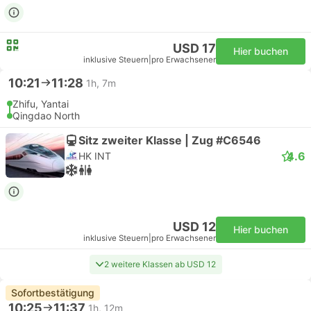
USD 17
Hier buchen
inklusive Steuern
|
pro Erwachsener
10:21
11:28
1h, 7m
Zhifu, Yantai
Qingdao North
Sitz zweiter Klasse | Zug #C6546
4.6
HK INT
USD 12
Hier buchen
inklusive Steuern
|
pro Erwachsener
2 weitere Klassen ab USD 12
Sofortbestätigung
10:25
11:37
1h, 12m