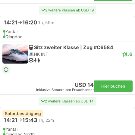
2 weitere Klassen ab USD 19
14:21
16:20
1h, 59m
Yantai
Qingdao
Sitz zweiter Klasse | Zug #C6584
4.6
HK INT
USD 14
Hier buchen
inklusive Steuern
|
pro Erwachsener
2 weitere Klassen ab USD 14
Sofortbestätigung
14:21
15:43
1h, 22m
Yantai
Qingdao North