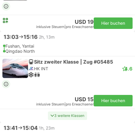
USD 19
Hier buchen
inklusive Steuern
|
pro Erwachsener
13:03
15:16
2h, 13m
Fushan, Yantai
Qingdao North
Sitz zweiter Klasse | Zug #G5485
4.6
HK INT
USD 15
Hier buchen
inklusive Steuern
|
pro Erwachsener
3 weitere Klassen
13:41
15:04
1h, 23m