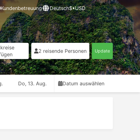
Kundenbetreuung
Deutsch
$•USD
kreise
2 reisende Personen
Update
fügen
g.
Do, 13. Aug.
Datum auswählen