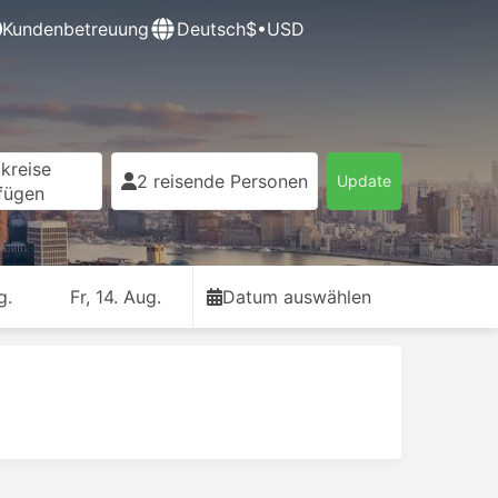
Kundenbetreuung
Deutsch
$•USD
kreise
2 reisende Personen
Update
fügen
g.
Fr, 14. Aug.
Datum auswählen