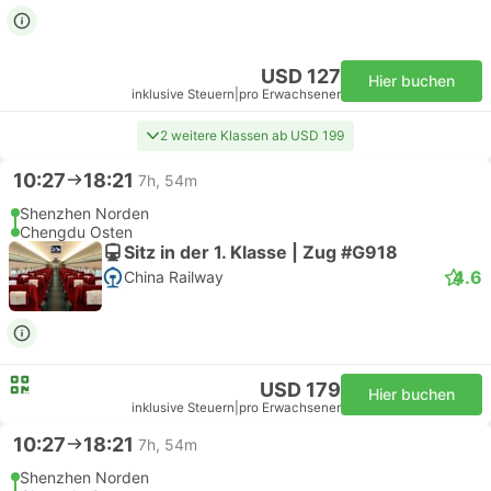
USD 127
Hier buchen
inklusive Steuern
|
pro Erwachsener
2 weitere Klassen ab USD 199
10:27
18:21
7h, 54m
Shenzhen Norden
Chengdu Osten
Sitz in der 1. Klasse | Zug #G918
4.6
China Railway
USD 179
Hier buchen
inklusive Steuern
|
pro Erwachsener
10:27
18:21
7h, 54m
Shenzhen Norden