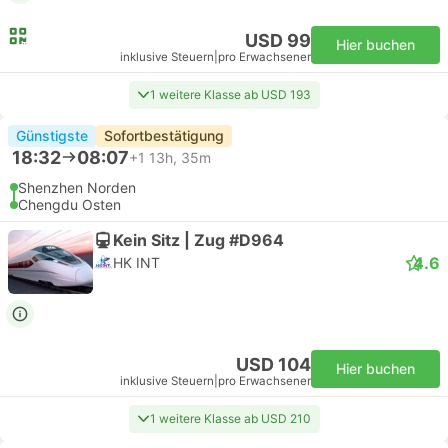
USD 99
Hier buchen
inklusive Steuern
|
pro Erwachsener
1 weitere Klasse ab USD 193
Günstigste
Sofortbestätigung
18:32
08:07
+1
13h, 35m
Shenzhen Norden
Chengdu Osten
Kein Sitz | Zug #D964
4.6
HK INT
USD 104
Hier buchen
inklusive Steuern
|
pro Erwachsener
1 weitere Klasse ab USD 210