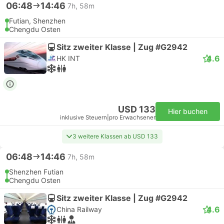
06:48
14:46
7h, 58m
Futian, Shenzhen
Chengdu Osten
Sitz zweiter Klasse | Zug #G2942
4.6
HK INT
USD 133
Hier buchen
inklusive Steuern
|
pro Erwachsener
3 weitere Klassen ab USD 133
06:48
14:46
7h, 58m
Shenzhen Futian
Chengdu Osten
Sitz zweiter Klasse | Zug #G2942
4.6
China Railway