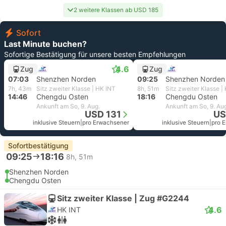
2 weitere Klassen ab USD 185
Sofort
Last Minute buchen?
Sofortige Bestätigung für unsere besten Empfehlungen
4.6
Zug
Zug
07:03
Shenzhen Norden
09:25
Shenzhen Norden
7h, 43m
Sitz zweiter Klasse | HK INT
8h, 51m
Sitz zweiter Klasse |
14:46
Chengdu Osten
18:16
Chengdu Osten
Ankunft am So, 9. Aug.
Ankunft am So, 9. Au
USD 131
US
inklusive Steuern
|
pro Erwachsener
inklusive Steuern
|
pro 
Sofortbestätigung
09:25
18:16
8h, 51m
Shenzhen Norden
Chengdu Osten
Sitz zweiter Klasse | Zug #G2244
4.6
HK INT