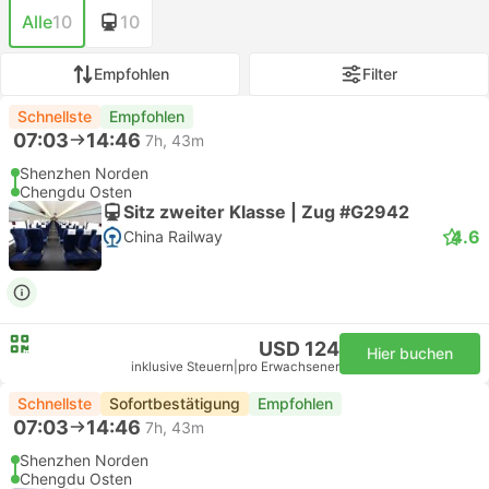
Alle
10
10
Empfohlen
Filter
Schnellste
Empfohlen
07:03
14:46
7h, 43m
Shenzhen Norden
Chengdu Osten
Sitz zweiter Klasse | Zug #G2942
4.6
China Railway
USD 124
Hier buchen
inklusive Steuern
|
pro Erwachsener
Schnellste
Sofortbestätigung
Empfohlen
07:03
14:46
7h, 43m
Shenzhen Norden
Chengdu Osten