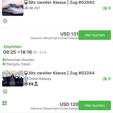
Sitz zweiter Klasse | Zug #G2942
4.6
HK INT
USD 131
Hier buchen
inklusive Steuern
|
pro Erwachsener
Empfohlen
09:25
18:16
8h, 51m
Shenzhen Norden
Chengdu Osten
Sitz zweiter Klasse | Zug #G2244
4.6
China Railway
USD 120
Hier buchen
inklusive Steuern
|
pro Erwachsener