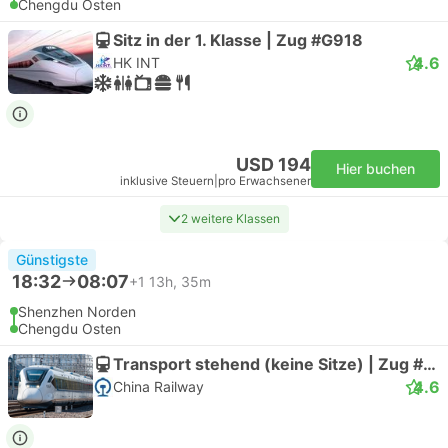
Chengdu Osten
Sitz in der 1. Klasse | Zug #G918
4.6
HK INT
USD 194
Hier buchen
inklusive Steuern
|
pro Erwachsener
2 weitere Klassen
Günstigste
18:32
08:07
+1
13h, 35m
Shenzhen Norden
Chengdu Osten
Transport stehend (keine Sitze) | Zug #D964
4.6
China Railway