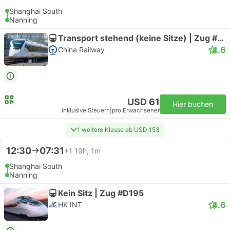
Shanghai South
Nanning
Transport stehend (keine Sitze) | Zug #D195
4.6
China Railway
USD 61
Hier buchen
inklusive Steuern
|
pro Erwachsener
1 weitere Klasse ab USD 153
12:30
07:31
+1
19h, 1m
Shanghai South
Nanning
Kein Sitz | Zug #D195
4.6
HK INT