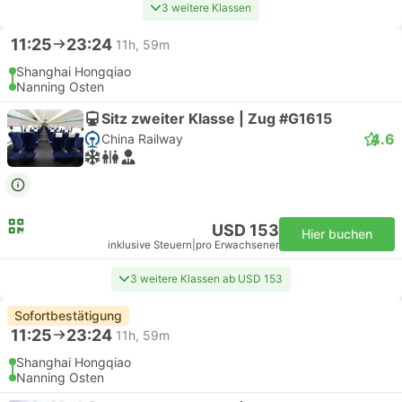
3 weitere Klassen
11:25
23:24
11h, 59m
Shanghai Hongqiao
Nanning Osten
Sitz zweiter Klasse | Zug #G1615
4.6
China Railway
USD 153
Hier buchen
inklusive Steuern
|
pro Erwachsener
3 weitere Klassen ab USD 153
Sofortbestätigung
11:25
23:24
11h, 59m
Shanghai Hongqiao
Nanning Osten