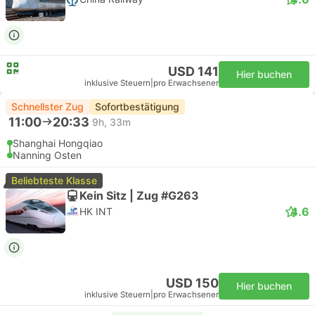
USD 141
Hier buchen
inklusive Steuern
|
pro Erwachsener
Schnellster Zug
Sofortbestätigung
11:00
20:33
9h, 33m
Shanghai Hongqiao
Nanning Osten
Beliebteste Klasse
Kein Sitz | Zug #G263
4.6
HK INT
USD 150
Hier buchen
inklusive Steuern
|
pro Erwachsener