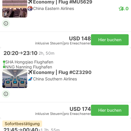
Economy | Flug #MU5629
4.0
China Eastern Airlines
USD 148
Hier buchen
inklusive Steuern
|
pro Erwachsener
20:20
23:10
2h, 50m
SHA Hongqiao Flughafen
NNG Nanning Flughafen
Economy | Flug #CZ3290
China Southern Airlines
USD 174
Hier buchen
inklusive Steuern
|
pro Erwachsener
Sofortbestätigung
21:45
00:40
+1
2h, 55m