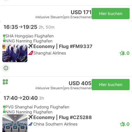
USD 171
Hier buchen
inklusive Steuern
|
pro Erwachsener
16:35
19:25
2h, 50m
SHA Hongqiao Flughafen
NNG Nanning Flughafen
Economy | Flug #FM9337
4.0
Shanghai Airlines
USD 405
Hier buchen
inklusive Steuern
|
pro Erwachsener
17:40
20:40
3h
PVG Shanghai Pudong Flughafen
NNG Nanning Flughafen
Economy | Flug #CZ5288
5.0
China Southern Airlines