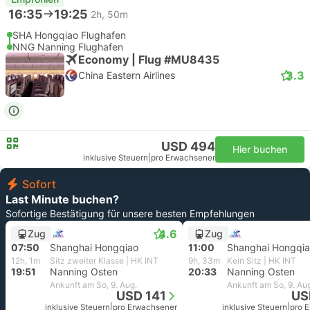
16:35
19:25
2h, 50m
SHA Hongqiao Flughafen
NNG Nanning Flughafen
Economy | Flug #MU8435
3.3
China Eastern Airlines
USD 494
Hier buchen
inklusive Steuern
|
pro Erwachsener
Sofort
Last Minute buchen?
Sofortige Bestätigung für unsere besten Empfehlungen
4.6
Zug
Zug
07:50
Shanghai Hongqiao
11:00
Shanghai Hongqi
12h, 1m
Sitz zweiter Klasse | HK INT
9h, 33m
Kein Sitz | HK INT
19:51
Nanning Osten
20:33
Nanning Osten
Ankunft am So, 9. Aug.
Ankunft am So, 9. Au
USD 141
US
inklusive Steuern
|
pro Erwachsener
inklusive Steuern
|
pro 