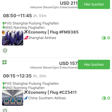
USD 211
Hier buchen
inklusive Steuern
|
pro Erwachsener
08:50
11:45
2h, 55m
PVG Shanghai Pudong Flughafen
NNG Nanning Flughafen
Economy | Flug #FM9385
4.0
Shanghai Airlines
USD 157
Hier buchen
inklusive Steuern
|
pro Erwachsener
09:15
12:35
3h, 20m
PVG Shanghai Pudong Flughafen
NNG Nanning Flughafen
Economy | Flug #CZ5411
5.0
China Southern Airlines