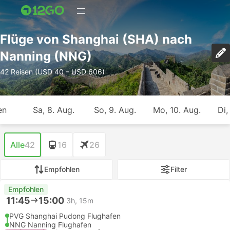
Flüge von Shanghai (SHA) nach
Nanning (NNG)
42 Reisen (USD 40 – USD 606)
en
Sa, 8. Aug.
So, 9. Aug.
Mo, 10. Aug.
Di,
Alle
42
16
26
Empfohlen
Filter
Empfohlen
11:45
15:00
3h, 15m
PVG Shanghai Pudong Flughafen
NNG Nanning Flughafen