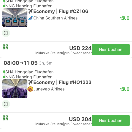
SHA Hongqiao Flughafen
NNG Nanning Flughafen
Economy | Flug #CZ106
5.0
China Southern Airlines
USD 224
Hier buchen
inklusive Steuern
|
pro Erwachsener
08:00
11:05
3h, 5m
SHA Hongqiao Flughafen
NNG Nanning Flughafen
Economy | Flug #HO1223
5.0
Juneyao Airlines
USD 204
Hier buchen
inklusive Steuern
|
pro Erwachsener