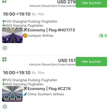
USD 279
Hier buchen
inklusive Steuern
|
pro Erwachsener
16:00
19:10
3h, 10m
PVG Shanghai Pudong Flughafen
NNG Nanning Flughafen
Economy | Flug #HO1173
5.0
Juneyao Airlines
USD 151
Hier buchen
inklusive Steuern
|
pro Erwachsener
16:00
19:10
3h, 10m
PVG Shanghai Pudong Flughafen
NNG Nanning Flughafen
Economy | Flug #CZ76
China Southern Airlines