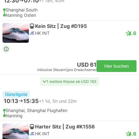
12:30
07:10
+1
18h, 40m
Shanghai South
Nanning Osten
Kein Sitz | Zug #D195
4.6
HK INT
USD 61
Hier buchen
inklusive Steuern
|
pro Erwachsener
1 weitere Klasse ab USD 163
Günstigste
10:13
15:35
+1
1d, 5h und 22m
Shanghai, Shanghai Flughafen
Nanning
Harter Sitz | Zug #K1556
4.6
HK INT