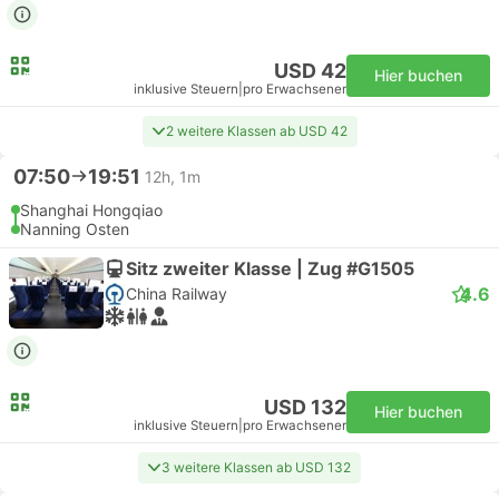
USD 42
Hier buchen
inklusive Steuern
|
pro Erwachsener
2 weitere Klassen ab USD 42
07:50
19:51
12h, 1m
Shanghai Hongqiao
Nanning Osten
Sitz zweiter Klasse | Zug #G1505
4.6
China Railway
USD 132
Hier buchen
inklusive Steuern
|
pro Erwachsener
3 weitere Klassen ab USD 132