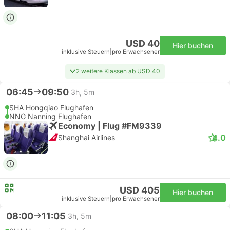
USD 40
Hier buchen
inklusive Steuern
|
pro Erwachsener
2 weitere Klassen ab USD 40
06:45
09:50
3h, 5m
SHA Hongqiao Flughafen
NNG Nanning Flughafen
Economy | Flug #FM9339
4.0
Shanghai Airlines
USD 405
Hier buchen
inklusive Steuern
|
pro Erwachsener
08:00
11:05
3h, 5m