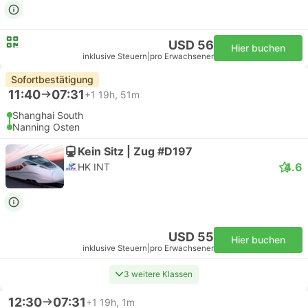
USD 56
Hier buchen
inklusive Steuern
|
pro Erwachsener
Sofortbestätigung
11:40
07:31
+1
19h, 51m
Shanghai South
Nanning Osten
Kein Sitz | Zug #D197
4.6
HK INT
USD 55
Hier buchen
inklusive Steuern
|
pro Erwachsener
3 weitere Klassen
12:30
07:31
+1
19h, 1m