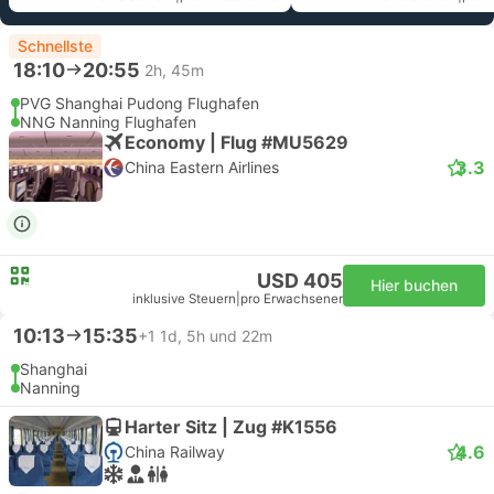
Schnellste
18:10
20:55
2h, 45m
PVG Shanghai Pudong Flughafen
NNG Nanning Flughafen
Economy | Flug #MU5629
3.3
China Eastern Airlines
USD 405
Hier buchen
inklusive Steuern
|
pro Erwachsener
10:13
15:35
+1
1d, 5h und 22m
Shanghai
Nanning
Harter Sitz | Zug #K1556
4.6
China Railway