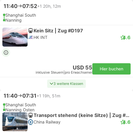
11:40
07:52
+1
20h, 12m
Shanghai South
Nanning
Kein Sitz | Zug #D197
4.6
HK INT
USD 55
Hier buchen
inklusive Steuern
|
pro Erwachsener
3 weitere Klassen
11:40
07:31
+1
19h, 51m
Shanghai South
Nanning Osten
Transport stehend (keine Sitze) | Zug #D197
4.6
China Railway