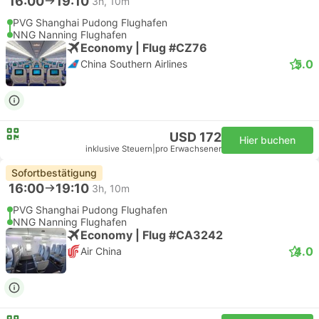
16:00
19:10
3h, 10m
PVG Shanghai Pudong Flughafen
NNG Nanning Flughafen
Economy | Flug #CZ76
5.0
China Southern Airlines
USD 172
Hier buchen
inklusive Steuern
|
pro Erwachsener
Sofortbestätigung
16:00
19:10
3h, 10m
PVG Shanghai Pudong Flughafen
NNG Nanning Flughafen
Economy | Flug #CA3242
4.0
Air China