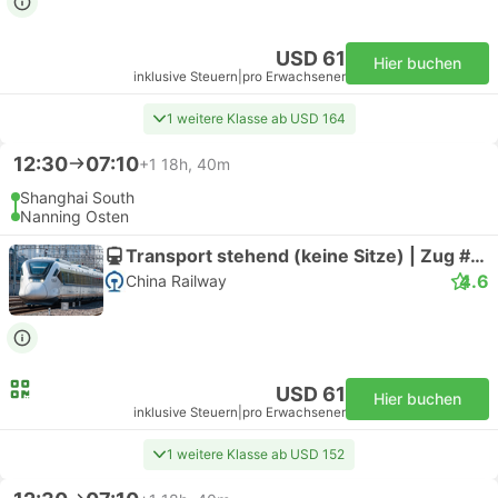
USD 61
Hier buchen
inklusive Steuern
|
pro Erwachsener
1 weitere Klasse ab USD 164
12:30
07:10
+1
18h, 40m
Shanghai South
Nanning Osten
Transport stehend (keine Sitze) | Zug #D195
4.6
China Railway
USD 61
Hier buchen
inklusive Steuern
|
pro Erwachsener
1 weitere Klasse ab USD 152