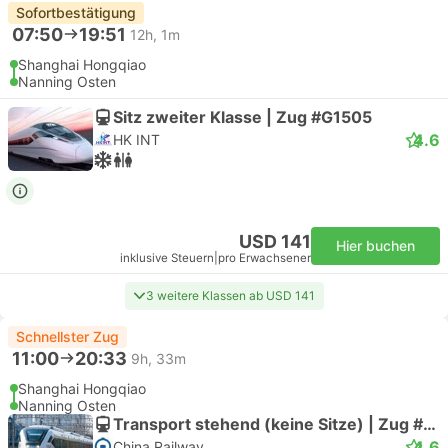
Sofortbestätigung
07:50
19:51
12h, 1m
Shanghai Hongqiao
Nanning Osten
Sitz zweiter Klasse | Zug #G1505
4.6
HK INT
USD 141
Hier buchen
inklusive Steuern
|
pro Erwachsener
3 weitere Klassen ab USD 141
Schnellster Zug
11:00
20:33
9h, 33m
Shanghai Hongqiao
Nanning Osten
Transport stehend (keine Sitze) | Zug #G263
4.6
China Railway