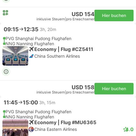
USD 154
Hier buchen
inklusive Steuern
|
pro Erwachsener
09:15
12:35
3h, 20m
PVG Shanghai Pudong Flughafen
NNG Nanning Flughafen
Economy | Flug #CZ5411
China Southern Airlines
USD 158
Hier buchen
inklusive Steuern
|
pro Erwachsener
11:45
15:00
3h, 15m
PVG Shanghai Pudong Flughafen
NNG Nanning Flughafen
Economy | Flug #MU6365
4.0
China Eastern Airlines