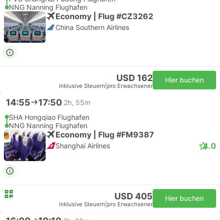
NNG Nanning Flughafen
Economy | Flug #CZ3262
China Southern Airlines
USD 162
Hier buchen
inklusive Steuern
|
pro Erwachsener
14:55
17:50
2h, 55m
SHA Hongqiao Flughafen
NNG Nanning Flughafen
Economy | Flug #FM9387
4.0
Shanghai Airlines
USD 405
Hier buchen
inklusive Steuern
|
pro Erwachsener