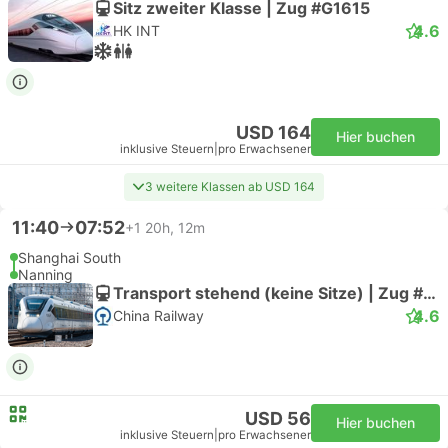
Sitz zweiter Klasse | Zug #G1615
4.6
HK INT
USD 164
Hier buchen
inklusive Steuern
|
pro Erwachsener
3 weitere Klassen ab USD 164
11:40
07:52
+1
20h, 12m
Shanghai South
Nanning
Transport stehend (keine Sitze) | Zug #D197
4.6
China Railway
USD 56
Hier buchen
inklusive Steuern
|
pro Erwachsener