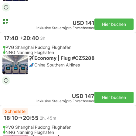
USD 141
Hier buchen
inklusive Steuern
|
pro Erwachsener
17:40
20:40
3h
PVG Shanghai Pudong Flughafen
NNG Nanning Flughafen
Economy | Flug #CZ5288
China Southern Airlines
USD 147
Hier buchen
inklusive Steuern
|
pro Erwachsener
Schnellste
18:10
20:55
2h, 45m
PVG Shanghai Pudong Flughafen
NNG Nanning Flughafen