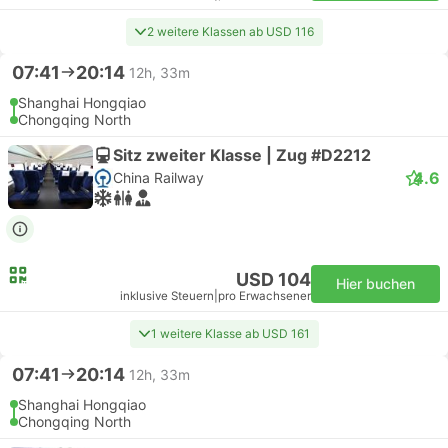
2 weitere Klassen ab USD 116
07:41
20:14
12h, 33m
Shanghai Hongqiao
Chongqing North
Sitz zweiter Klasse | Zug #D2212
4.6
China Railway
USD 104
Hier buchen
inklusive Steuern
|
pro Erwachsener
1 weitere Klasse ab USD 161
07:41
20:14
12h, 33m
Shanghai Hongqiao
Chongqing North