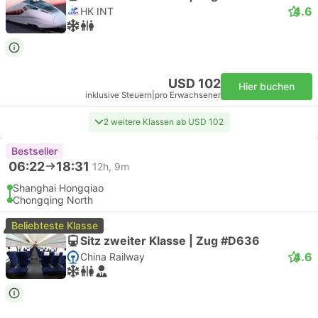
4.6
HK INT
USD 102
Hier buchen
inklusive Steuern
|
pro Erwachsener
2 weitere Klassen ab USD 102
Bestseller
06:22
18:31
12h, 9m
Shanghai Hongqiao
Chongqing North
Beliebteste Klasse
Sitz zweiter Klasse | Zug #D636
4.6
China Railway