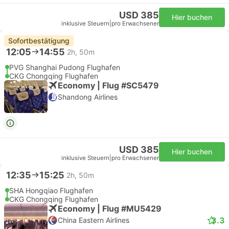
USD 385
Hier buchen
inklusive Steuern
|
pro Erwachsener
Sofortbestätigung
12:05
14:55
2h, 50m
PVG Shanghai Pudong Flughafen
CKG Chongqing Flughafen
Economy | Flug #SC5479
Shandong Airlines
USD 385
Hier buchen
inklusive Steuern
|
pro Erwachsener
12:35
15:25
2h, 50m
SHA Hongqiao Flughafen
CKG Chongqing Flughafen
Economy | Flug #MU5429
3.3
China Eastern Airlines