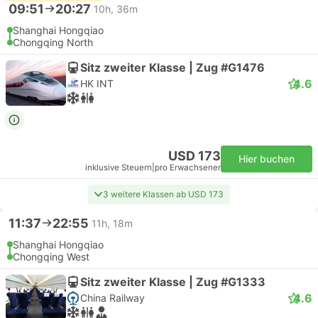
09:51
20:27
10h, 36m
Shanghai Hongqiao
Chongqing North
Sitz zweiter Klasse | Zug #G1476
4.6
HK INT
USD 173
Hier buchen
inklusive Steuern
|
pro Erwachsener
3 weitere Klassen ab USD 173
11:37
22:55
11h, 18m
Shanghai Hongqiao
Chongqing West
Sitz zweiter Klasse | Zug #G1333
4.6
China Railway