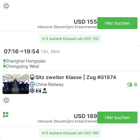
USD 155
Hier buchen
inklusive Steuern
|
pro Erwachsener
3 weitere Klassen ab USD 155
07:16
19:54
12h, 38m
Shanghai Hongqiao
Chongqing West
Sitz zweiter Klasse | Zug #G1974
4.6
China Railway
USD 189
Hier buchen
inklusive Steuern
|
pro Erwachsener
3 weitere Klassen ab USD 189