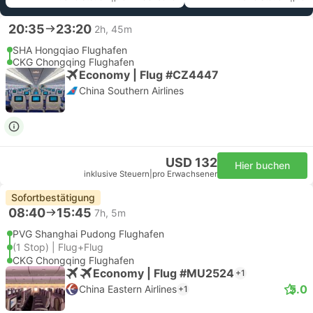
20:35
23:20
2h, 45m
SHA Hongqiao Flughafen
CKG Chongqing Flughafen
Economy | Flug #CZ4447
China Southern Airlines
USD 132
Hier buchen
inklusive Steuern
|
pro Erwachsener
Sofortbestätigung
08:40
15:45
7h, 5m
PVG Shanghai Pudong Flughafen
(1 Stop) | Flug+Flug
CKG Chongqing Flughafen
Economy | Flug #MU2524
+1
5.0
China Eastern Airlines
+1