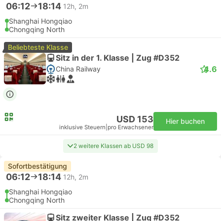
06:12
18:14
12h, 2m
Shanghai Hongqiao
Chongqing North
Beliebteste Klasse
Sitz in der 1. Klasse | Zug #D352
4.6
China Railway
USD 153
Hier buchen
inklusive Steuern
|
pro Erwachsener
2 weitere Klassen ab USD 98
Sofortbestätigung
06:12
18:14
12h, 2m
Shanghai Hongqiao
Chongqing North
Sitz zweiter Klasse | Zug #D352