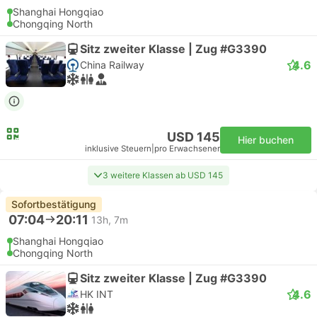
Shanghai Hongqiao
Chongqing North
Sitz zweiter Klasse | Zug #G3390
4.6
China Railway
USD 145
Hier buchen
inklusive Steuern
|
pro Erwachsener
3 weitere Klassen ab USD 145
Sofortbestätigung
07:04
20:11
13h, 7m
Shanghai Hongqiao
Chongqing North
Sitz zweiter Klasse | Zug #G3390
4.6
HK INT