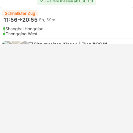
3 weitere Klassen ab USD 151
Schnellster Zug
11:56
20:55
8h, 59m
Shanghai Hongqiao
Chongqing West
Sitz zweiter Klasse | Zug #G241
4.6
China Railway
USD 144
Hier buchen
inklusive Steuern
|
pro Erwachsener
1 weitere Klasse ab USD 144
Schnellster Zug
Sofortbestätigung
11:56
20:55
8h, 59m
Shanghai Hongqiao
Chongqing West