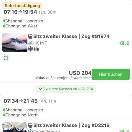
Sofortbestätigung
07:16
19:54
12h, 38m
Shanghai Hongqiao
Chongqing West
Sitz zweiter Klasse | Zug #G1974
4.6
HK INT
USD 204
Hier buchen
inklusive Steuern
|
pro Erwachsener
3 weitere Klassen ab USD 204
07:34
21:45
14h, 11m
Shanghai Hongqiao
Chongqing North
Sitz zweiter Klasse | Zug #D2216
4.6
China Railway