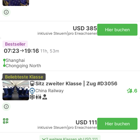
USD 385
Hier buchen
inklusive Steuern
|
pro Erwachsener
Bestseller
07:23
19:16
11h, 53m
Shanghai
Chongqing North
Beliebteste Klasse
Sitz zweiter Klasse | Zug #D3056
4.6
China Railway
USD 111
Hier buchen
inklusive Steuern
|
pro Erwachsener
2 weitere Klassen ab USD 111