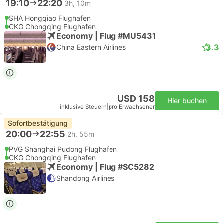
19:10
22:20
3h, 10m
SHA Hongqiao Flughafen
CKG Chongqing Flughafen
Economy | Flug #MU5431
3.3
China Eastern Airlines
USD 158
Hier buchen
inklusive Steuern
|
pro Erwachsener
Sofortbestätigung
20:00
22:55
2h, 55m
PVG Shanghai Pudong Flughafen
CKG Chongqing Flughafen
Economy | Flug #SC5282
Shandong Airlines