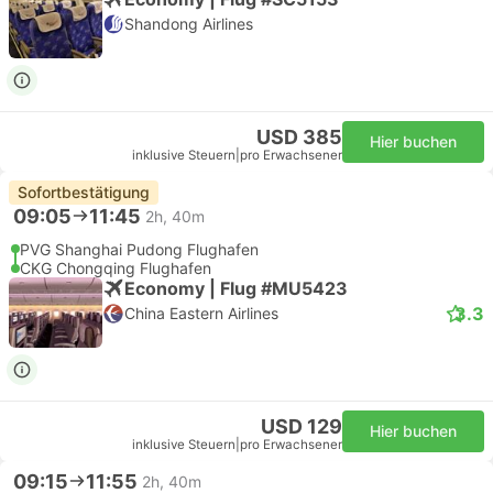
Shandong Airlines
USD 385
Hier buchen
inklusive Steuern
|
pro Erwachsener
Sofortbestätigung
09:05
11:45
2h, 40m
PVG Shanghai Pudong Flughafen
CKG Chongqing Flughafen
Economy | Flug #MU5423
3.3
China Eastern Airlines
USD 129
Hier buchen
inklusive Steuern
|
pro Erwachsener
09:15
11:55
2h, 40m