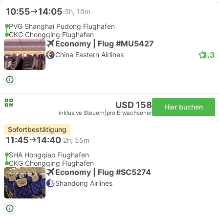
10:55
14:05
3h, 10m
PVG Shanghai Pudong Flughafen
CKG Chongqing Flughafen
Economy | Flug #MU5427
3.3
China Eastern Airlines
USD 158
Hier buchen
inklusive Steuern
|
pro Erwachsener
Sofortbestätigung
11:45
14:40
2h, 55m
SHA Hongqiao Flughafen
CKG Chongqing Flughafen
Economy | Flug #SC5274
Shandong Airlines