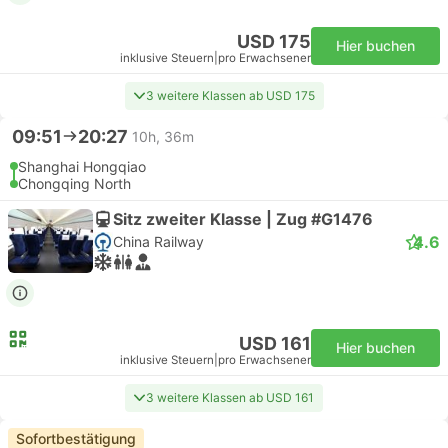
USD 175
Hier buchen
inklusive Steuern
|
pro Erwachsener
3 weitere Klassen ab USD 175
09:51
20:27
10h, 36m
Shanghai Hongqiao
Chongqing North
Sitz zweiter Klasse | Zug #G1476
4.6
China Railway
USD 161
Hier buchen
inklusive Steuern
|
pro Erwachsener
3 weitere Klassen ab USD 161
Sofortbestätigung