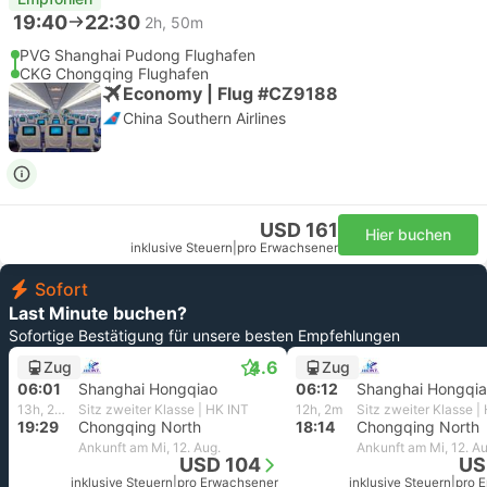
19:40
22:30
2h, 50m
PVG Shanghai Pudong Flughafen
CKG Chongqing Flughafen
Economy | Flug #CZ9188
China Southern Airlines
USD 161
Hier buchen
inklusive Steuern
|
pro Erwachsener
Sofort
Last Minute buchen?
Sofortige Bestätigung für unsere besten Empfehlungen
4.6
Zug
Zug
06:01
Shanghai Hongqiao
06:12
Shanghai Hongqi
13h, 28m
Sitz zweiter Klasse | HK INT
12h, 2m
Sitz zweiter Klasse |
19:29
Chongqing North
18:14
Chongqing North
Ankunft am Mi, 12. Aug.
Ankunft am Mi, 12. Au
USD 104
US
inklusive Steuern
|
pro Erwachsener
inklusive Steuern
|
pro 