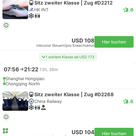
Sitz zweiter Klasse | Zug #D2212
4.6
HK INT
USD 108
Hier buchen
inklusive Steuern
|
pro Erwachsener
1 weitere Klasse ab USD 173
07:56
21:22
13h, 26m
Shanghai Hongqiao
Chongqing North
Sitz zweiter Klasse | Zug #D2268
4.6
China Railway
USD 104
Hier buchen