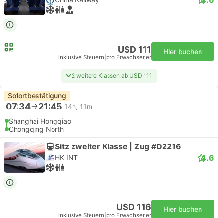
USD 111
Hier buchen
inklusive Steuern
|
pro Erwachsener
2 weitere Klassen ab USD 111
Sofortbestätigung
07:34
21:45
14h, 11m
Shanghai Hongqiao
Chongqing North
Sitz zweiter Klasse | Zug #D2216
4.6
HK INT
USD 116
Hier buchen
inklusive Steuern
|
pro Erwachsener