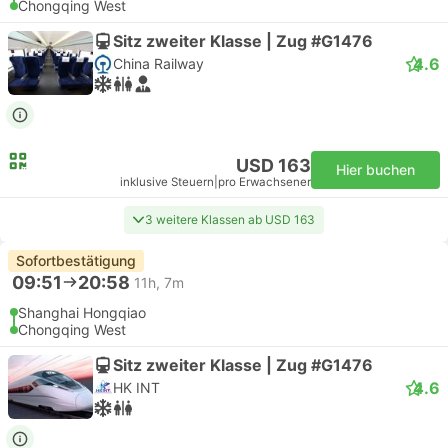
Chongqing West
Sitz zweiter Klasse | Zug #G1476
4.6
China Railway
USD 163
Hier buchen
inklusive Steuern
|
pro Erwachsener
3 weitere Klassen ab USD 163
Sofortbestätigung
09:51
20:58
11h, 7m
Shanghai Hongqiao
Chongqing West
Sitz zweiter Klasse | Zug #G1476
4.6
HK INT