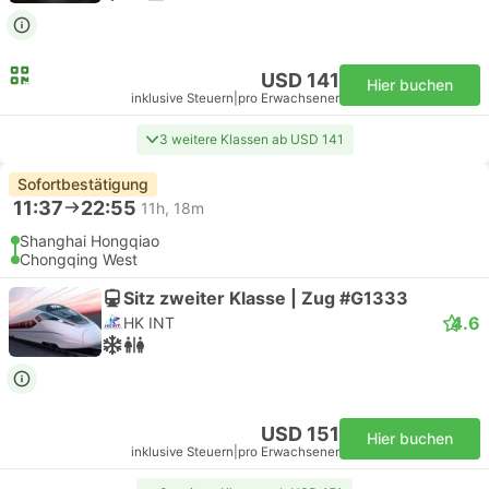
USD 141
Hier buchen
inklusive Steuern
|
pro Erwachsener
3 weitere Klassen ab USD 141
Sofortbestätigung
11:37
22:55
11h, 18m
Shanghai Hongqiao
Chongqing West
Sitz zweiter Klasse | Zug #G1333
4.6
HK INT
USD 151
Hier buchen
inklusive Steuern
|
pro Erwachsener