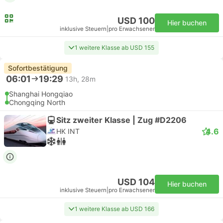
USD 100
Hier buchen
inklusive Steuern
|
pro Erwachsener
1 weitere Klasse ab USD 155
Sofortbestätigung
06:01
19:29
13h, 28m
Shanghai Hongqiao
Chongqing North
Sitz zweiter Klasse | Zug #D2206
4.6
HK INT
USD 104
Hier buchen
inklusive Steuern
|
pro Erwachsener
1 weitere Klasse ab USD 166