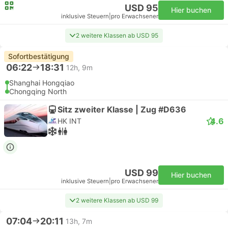
USD 95
Hier buchen
inklusive Steuern
|
pro Erwachsener
2 weitere Klassen ab USD 95
Sofortbestätigung
06:22
18:31
12h, 9m
Shanghai Hongqiao
Chongqing North
Sitz zweiter Klasse | Zug #D636
4.6
HK INT
USD 99
Hier buchen
inklusive Steuern
|
pro Erwachsener
2 weitere Klassen ab USD 99
07:04
20:11
13h, 7m