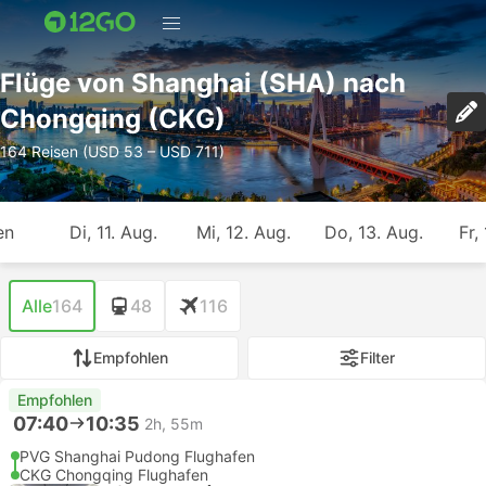
Flüge von Shanghai (SHA) nach
Chongqing (CKG)
164 Reisen (USD 53 – USD 711)
en
Di, 11. Aug.
Mi, 12. Aug.
Do, 13. Aug.
Fr,
Alle
164
48
116
Empfohlen
Filter
Empfohlen
07:40
10:35
2h, 55m
PVG Shanghai Pudong Flughafen
CKG Chongqing Flughafen