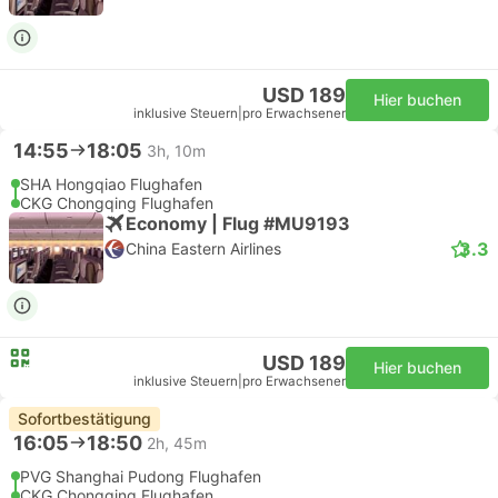
USD 189
Hier buchen
inklusive Steuern
|
pro Erwachsener
14:55
18:05
3h, 10m
SHA Hongqiao Flughafen
CKG Chongqing Flughafen
Economy | Flug #MU9193
3.3
China Eastern Airlines
USD 189
Hier buchen
inklusive Steuern
|
pro Erwachsener
Sofortbestätigung
16:05
18:50
2h, 45m
PVG Shanghai Pudong Flughafen
CKG Chongqing Flughafen