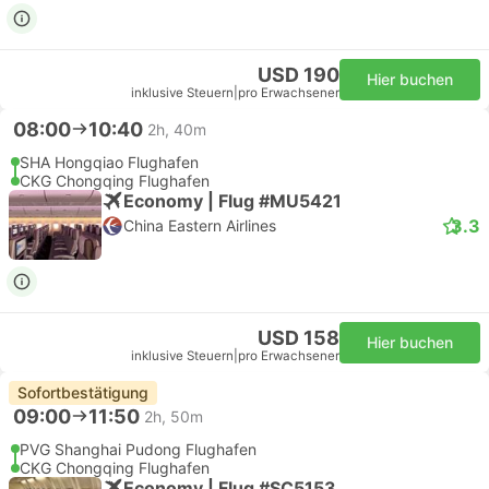
USD 190
Hier buchen
inklusive Steuern
|
pro Erwachsener
08:00
10:40
2h, 40m
SHA Hongqiao Flughafen
CKG Chongqing Flughafen
Economy | Flug #MU5421
3.3
China Eastern Airlines
USD 158
Hier buchen
inklusive Steuern
|
pro Erwachsener
Sofortbestätigung
09:00
11:50
2h, 50m
PVG Shanghai Pudong Flughafen
CKG Chongqing Flughafen
Economy | Flug #SC5153