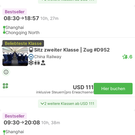
Bestseller
08:30
18:57
10h, 27m
Shanghai
Chongqing North
Beliebteste Klasse
Sitz zweiter Klasse | Zug #D952
4.6
China Railway
USD 111
Hier buchen
inklusive Steuern
|
pro Erwachsener
2 weitere Klassen ab USD 111
Bestseller
09:30
20:08
10h, 38m
Shanghai