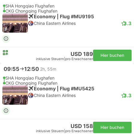
SHA Hongqiao Flughafen
CKG Chongqing Flughafen
Economy | Flug #MU9195
3.3
China Eastern Airlines
USD 189
Hier buchen
inklusive Steuern
|
pro Erwachsener
09:55
12:50
2h, 55m
SHA Hongqiao Flughafen
CKG Chongqing Flughafen
Economy | Flug #MU5425
3.3
China Eastern Airlines
USD 158
Hier buchen
inklusive Steuern
|
pro Erwachsener