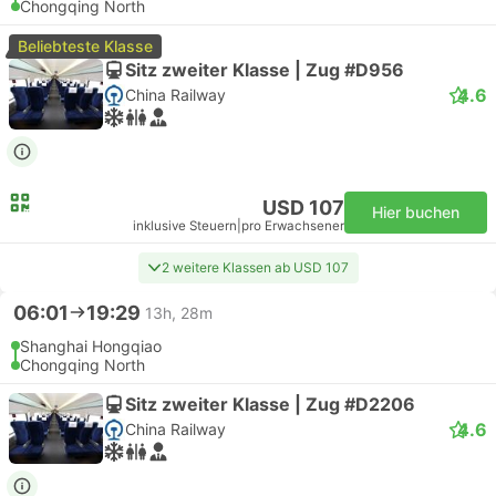
Chongqing North
Beliebteste Klasse
Sitz zweiter Klasse | Zug #D956
4.6
China Railway
USD 107
Hier buchen
inklusive Steuern
|
pro Erwachsener
2 weitere Klassen ab USD 107
06:01
19:29
13h, 28m
Shanghai Hongqiao
Chongqing North
Sitz zweiter Klasse | Zug #D2206
4.6
China Railway