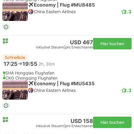
Economy | Flug #MU8485
3.3
China Eastern Airlines
USD 467
Hier buchen
inklusive Steuern
|
pro Erwachsener
Schnellste
17:25
19:55
2h, 30m
SHA Hongqiao Flughafen
CKG Chongqing Flughafen
Economy | Flug #MU5435
3.3
China Eastern Airlines
USD 158
Hier buchen
inklusive Steuern
|
pro Erwachsener