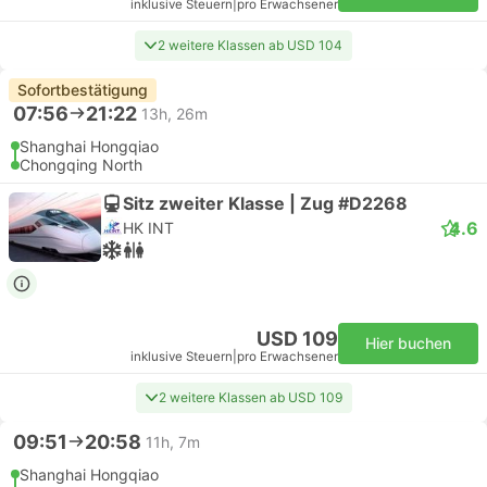
inklusive Steuern
|
pro Erwachsener
2 weitere Klassen ab USD 104
Sofortbestätigung
07:56
21:22
13h, 26m
Shanghai Hongqiao
Chongqing North
Sitz zweiter Klasse | Zug #D2268
4.6
HK INT
USD 109
Hier buchen
inklusive Steuern
|
pro Erwachsener
2 weitere Klassen ab USD 109
09:51
20:58
11h, 7m
Shanghai Hongqiao