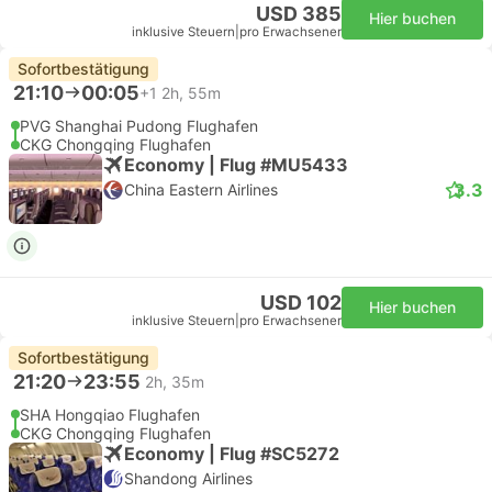
USD 385
Hier buchen
inklusive Steuern
|
pro Erwachsener
Sofortbestätigung
21:10
00:05
+1
2h, 55m
PVG Shanghai Pudong Flughafen
CKG Chongqing Flughafen
Economy | Flug #MU5433
3.3
China Eastern Airlines
USD 102
Hier buchen
inklusive Steuern
|
pro Erwachsener
Sofortbestätigung
21:20
23:55
2h, 35m
SHA Hongqiao Flughafen
CKG Chongqing Flughafen
Economy | Flug #SC5272
Shandong Airlines