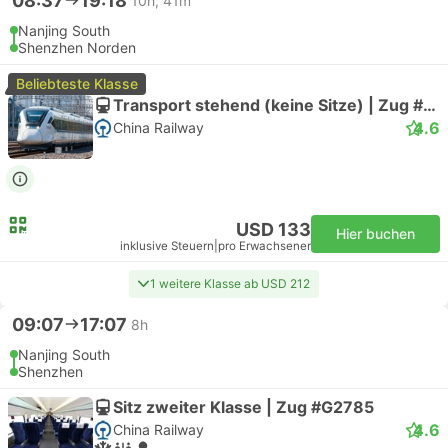
08:37
19:18
10h, 41m
Nanjing South
Shenzhen Norden
Beliebteste Klasse
Transport stehend (keine Sitze) | Zug #G3023
4.6
China Railway
USD 133
Hier buchen
inklusive Steuern
|
pro Erwachsener
1 weitere Klasse ab USD 212
09:07
17:07
8h
Nanjing South
Shenzhen
Sitz zweiter Klasse | Zug #G2785
4.6
China Railway