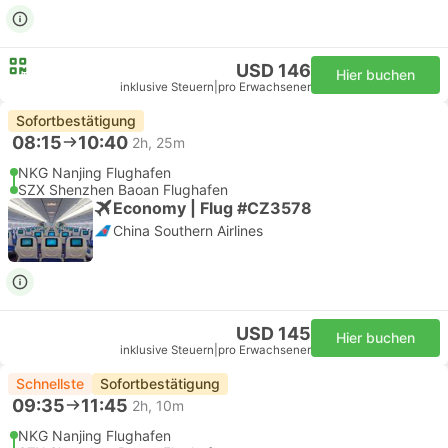
USD 146
Hier buchen
inklusive Steuern
|
pro Erwachsener
Sofortbestätigung
08:15
10:40
2h, 25m
NKG Nanjing Flughafen
SZX Shenzhen Baoan Flughafen
Economy | Flug #CZ3578
China Southern Airlines
USD 145
Hier buchen
inklusive Steuern
|
pro Erwachsener
Schnellste
Sofortbestätigung
09:35
11:45
2h, 10m
NKG Nanjing Flughafen