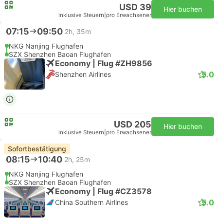
USD 39
Hier buchen
inklusive Steuern
|
pro Erwachsener
07:15
09:50
2h, 35m
NKG Nanjing Flughafen
SZX Shenzhen Baoan Flughafen
Economy | Flug #ZH9856
5.0
Shenzhen Airlines
USD 205
Hier buchen
inklusive Steuern
|
pro Erwachsener
Sofortbestätigung
08:15
10:40
2h, 25m
NKG Nanjing Flughafen
SZX Shenzhen Baoan Flughafen
Economy | Flug #CZ3578
5.0
China Southern Airlines