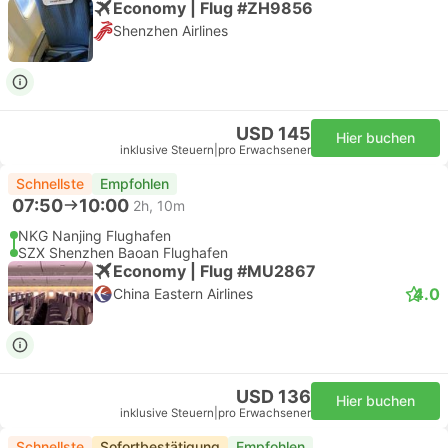
Economy | Flug #ZH9856
Shenzhen Airlines
USD 145
Hier buchen
inklusive Steuern
|
pro Erwachsener
Schnellste
Empfohlen
07:50
10:00
2h, 10m
NKG Nanjing Flughafen
SZX Shenzhen Baoan Flughafen
Economy | Flug #MU2867
4.0
China Eastern Airlines
USD 136
Hier buchen
inklusive Steuern
|
pro Erwachsener
Schnellste
Sofortbestätigung
Empfohlen