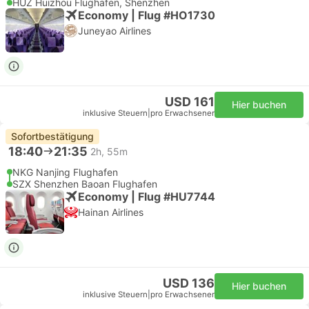
HUZ Huizhou Flughafen, Shenzhen
Economy | Flug #HO1730
Juneyao Airlines
USD 161
Hier buchen
inklusive Steuern
|
pro Erwachsener
Sofortbestätigung
18:40
21:35
2h, 55m
NKG Nanjing Flughafen
SZX Shenzhen Baoan Flughafen
Economy | Flug #HU7744
Hainan Airlines
USD 136
Hier buchen
inklusive Steuern
|
pro Erwachsener