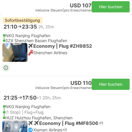
USD 107
Hier buchen
inklusive Steuern
|
pro Erwachsener
Sofortbestätigung
21:10
23:35
2h, 25m
NKG Nanjing Flughafen
SZX Shenzhen Baoan Flughafen
Economy | Flug #ZH9852
Shenzhen Airlines
USD 110
Hier buchen
inklusive Steuern
|
pro Erwachsener
21:25
17:50
+1
20h, 25m
NKG Nanjing Flughafen
(1 Stop) | Flug+Flug
HUZ Huizhou Flughafen, Shenzhen
Economy | Flug #MF8506
+1
Xiamen Airlines
+1