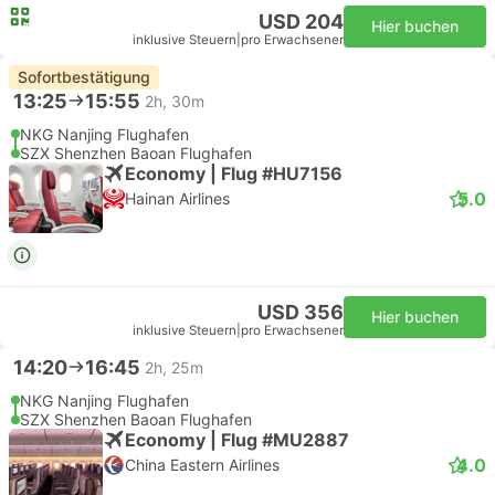
USD 204
Hier buchen
inklusive Steuern
|
pro Erwachsener
Sofortbestätigung
13:25
15:55
2h, 30m
NKG Nanjing Flughafen
SZX Shenzhen Baoan Flughafen
Economy | Flug #HU7156
5.0
Hainan Airlines
USD 356
Hier buchen
inklusive Steuern
|
pro Erwachsener
14:20
16:45
2h, 25m
NKG Nanjing Flughafen
SZX Shenzhen Baoan Flughafen
Economy | Flug #MU2887
4.0
China Eastern Airlines