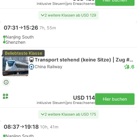
inklusive Steuern
|
pro Erwachsener
2 weitere Klassen ab USD 129
07:31
15:26
7h, 55m
Nanjing South
Shenzhen
Beliebteste Klasse
Transport stehend (keine Sitze) | Zug #G2781
4.6
China Railway
USD 114
Hier buchen
inklusive Steuern
|
pro Erwachsener
2 weitere Klassen ab USD 175
08:37
19:18
10h, 41m
Nanjing South