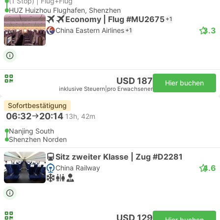
(1 Stop) | Flug+Flug
HUZ Huizhou Flughafen, Shenzhen
Economy | Flug #MU2675
+1
3.3
China Eastern Airlines
+1
USD 187
Hier buchen
inklusive Steuern
|
pro Erwachsener
Sofortbestätigung
06:32
20:14
13h, 42m
Nanjing South
Shenzhen Norden
Sitz zweiter Klasse | Zug #D2281
4.6
China Railway
USD 129
Hier buchen