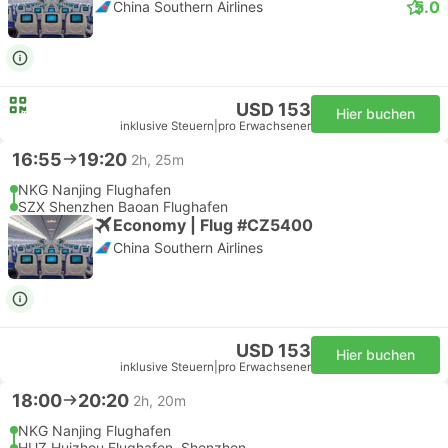
5.0
China Southern Airlines
USD 153
Hier buchen
inklusive Steuern
|
pro Erwachsener
16:55
19:20
2h, 25m
NKG Nanjing Flughafen
SZX Shenzhen Baoan Flughafen
Economy | Flug #CZ5400
China Southern Airlines
USD 153
Hier buchen
inklusive Steuern
|
pro Erwachsener
18:00
20:20
2h, 20m
NKG Nanjing Flughafen
HUZ Huizhou Flughafen, Shenzhen