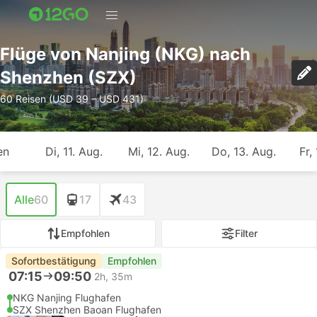
Flüge von Nanjing (NKG) nach
Shenzhen (SZX)
60 Reisen (USD 39 – USD 431)
en
Di, 11. Aug.
Mi, 12. Aug.
Do, 13. Aug.
Fr,
Alle
60
17
43
Empfohlen
Filter
Sofortbestätigung
Empfohlen
07:15
09:50
2h, 35m
NKG Nanjing Flughafen
SZX Shenzhen Baoan Flughafen