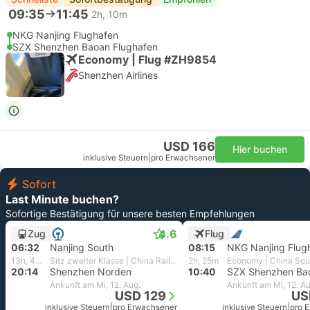
09:35
11:45
2h, 10m
NKG Nanjing Flughafen
SZX Shenzhen Baoan Flughafen
Economy | Flug #ZH9854
Shenzhen Airlines
USD 166
Hier buchen
inklusive Steuern
|
pro Erwachsener
Sofort
Last Minute buchen?
Sofortige Bestätigung für unsere besten Empfehlungen
4.6
Zug
Flug
06:32
Nanjing South
08:15
NKG Nanjing Flug
13h, 42m
Sitz zweiter Klasse | China Railway
2h, 25m
20:14
Shenzhen Norden
10:40
Ankunft am Mi, 12. Aug.
Ankunft am Mi, 12. Au
USD 129
US
inklusive Steuern
|
pro Erwachsener
inklusive Steuern
|
pro 