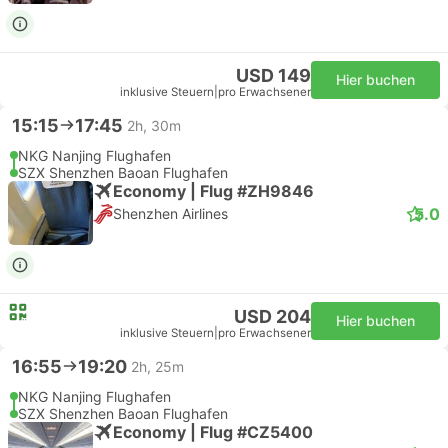
USD 149
Hier buchen
inklusive Steuern
|
pro Erwachsener
15:15
17:45
2h, 30m
NKG Nanjing Flughafen
SZX Shenzhen Baoan Flughafen
Economy | Flug #ZH9846
5.0
Shenzhen Airlines
USD 204
Hier buchen
inklusive Steuern
|
pro Erwachsener
16:55
19:20
2h, 25m
NKG Nanjing Flughafen
SZX Shenzhen Baoan Flughafen
Economy | Flug #CZ5400