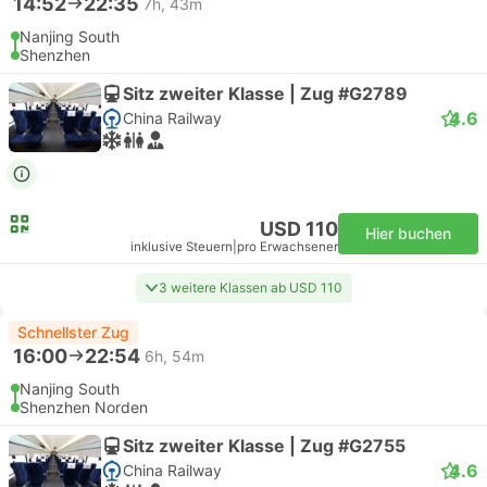
14:52
22:35
7h, 43m
Nanjing South
Shenzhen
Sitz zweiter Klasse | Zug #G2789
4.6
China Railway
USD 110
Hier buchen
inklusive Steuern
|
pro Erwachsener
3 weitere Klassen ab USD 110
Schnellster Zug
16:00
22:54
6h, 54m
Nanjing South
Shenzhen Norden
Sitz zweiter Klasse | Zug #G2755
4.6
China Railway