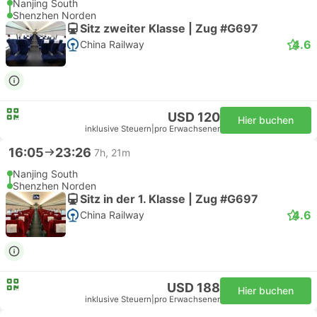
Nanjing South
Shenzhen Norden
Sitz zweiter Klasse | Zug #G697
4.6
China Railway
USD 120
Hier buchen
inklusive Steuern
|
pro Erwachsener
16:05
23:26
7h, 21m
Nanjing South
Shenzhen Norden
Sitz in der 1. Klasse | Zug #G697
4.6
China Railway
USD 188
Hier buchen
inklusive Steuern
|
pro Erwachsener