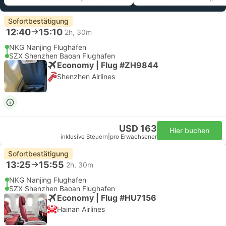
Sofortbestätigung
12:40
15:10
2h, 30m
NKG Nanjing Flughafen
SZX Shenzhen Baoan Flughafen
Economy | Flug #ZH9844
Shenzhen Airlines
USD 163
Hier buchen
inklusive Steuern
|
pro Erwachsener
Sofortbestätigung
13:25
15:55
2h, 30m
NKG Nanjing Flughafen
SZX Shenzhen Baoan Flughafen
Economy | Flug #HU7156
Hainan Airlines