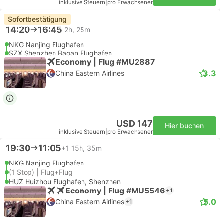
inklusive Steuern
|
pro Erwachsener
Sofortbestätigung
14:20
16:45
2h, 25m
NKG Nanjing Flughafen
SZX Shenzhen Baoan Flughafen
Economy | Flug #MU2887
3.3
China Eastern Airlines
USD 147
Hier buchen
inklusive Steuern
|
pro Erwachsener
19:30
11:05
+1
15h, 35m
NKG Nanjing Flughafen
(1 Stop) | Flug+Flug
HUZ Huizhou Flughafen, Shenzhen
Economy | Flug #MU5546
+1
5.0
China Eastern Airlines
+1