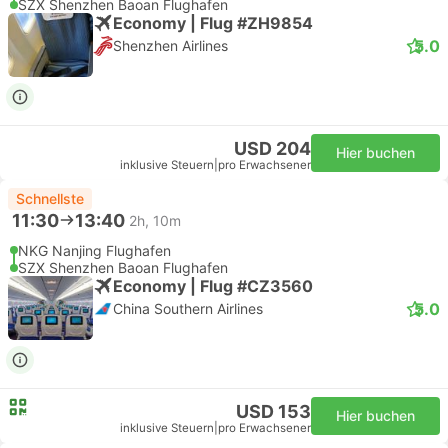
SZX Shenzhen Baoan Flughafen
Economy | Flug #ZH9854
5.0
Shenzhen Airlines
USD 204
Hier buchen
inklusive Steuern
|
pro Erwachsener
Schnellste
11:30
13:40
2h, 10m
NKG Nanjing Flughafen
SZX Shenzhen Baoan Flughafen
Economy | Flug #CZ3560
5.0
China Southern Airlines
USD 153
Hier buchen
inklusive Steuern
|
pro Erwachsener