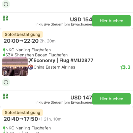
USD 154
Hier buchen
inklusive Steuern
|
pro Erwachsener
Sofortbestätigung
20:00
22:20
2h, 20m
NKG Nanjing Flughafen
SZX Shenzhen Baoan Flughafen
Economy | Flug #MU2877
3.3
China Eastern Airlines
USD 147
Hier buchen
inklusive Steuern
|
pro Erwachsener
Sofortbestätigung
20:40
17:50
+1
21h, 10m
NKG Nanjing Flughafen