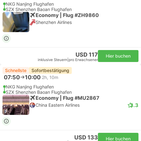
NKG Nanjing Flughafen
SZX Shenzhen Baoan Flughafen
Economy | Flug #ZH9860
Shenzhen Airlines
USD 117
Hier buchen
inklusive Steuern
|
pro Erwachsener
Schnellste
Sofortbestätigung
07:50
10:00
2h, 10m
NKG Nanjing Flughafen
SZX Shenzhen Baoan Flughafen
Economy | Flug #MU2867
3.3
China Eastern Airlines
USD 133
Hier buchen