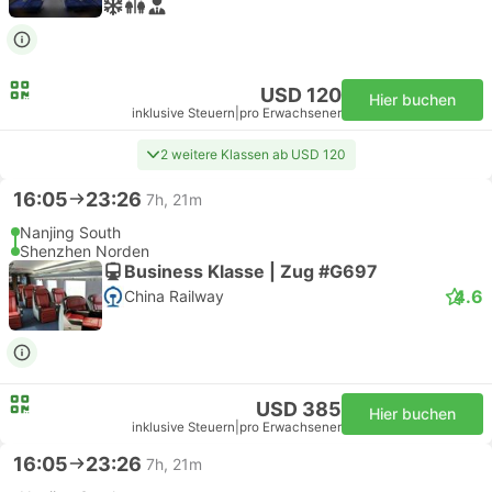
USD 120
Hier buchen
inklusive Steuern
|
pro Erwachsener
2 weitere Klassen ab USD 120
16:05
23:26
7h, 21m
Nanjing South
Shenzhen Norden
Business Klasse | Zug #G697
4.6
China Railway
USD 385
Hier buchen
inklusive Steuern
|
pro Erwachsener
16:05
23:26
7h, 21m