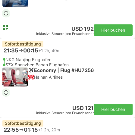
USD 192
Hier buchen
inklusive Steuern
|
pro Erwachsener
Sofortbestätigung
21:35
00:15
+1
2h, 40m
NKG Nanjing Flughafen
SZX Shenzhen Baoan Flughafen
Economy | Flug #HU7256
Hainan Airlines
USD 121
Hier buchen
inklusive Steuern
|
pro Erwachsener
Sofortbestätigung
22:55
01:15
+1
2h, 20m