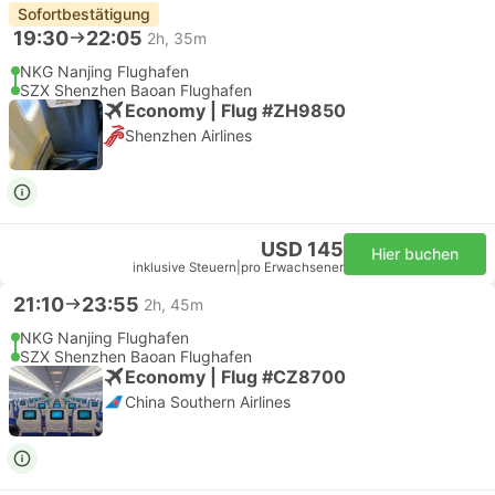
Sofortbestätigung
19:30
22:05
2h, 35m
NKG Nanjing Flughafen
SZX Shenzhen Baoan Flughafen
Economy | Flug #ZH9850
Shenzhen Airlines
USD 145
Hier buchen
inklusive Steuern
|
pro Erwachsener
21:10
23:55
2h, 45m
NKG Nanjing Flughafen
SZX Shenzhen Baoan Flughafen
Economy | Flug #CZ8700
China Southern Airlines