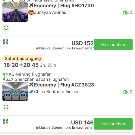
Economy | Flug #HO1730
5.0
Juneyao Airlines
USD 152
Hier buchen
inklusive Steuern
|
pro Erwachsener
Sofortbestätigung
18:20
20:45
2h, 25m
NKG Nanjing Flughafen
SZX Shenzhen Baoan Flughafen
Economy | Flug #CZ3828
5.0
China Southern Airlines
USD 146
Hier buchen
inklusive Steuern
|
pro Erwachsener