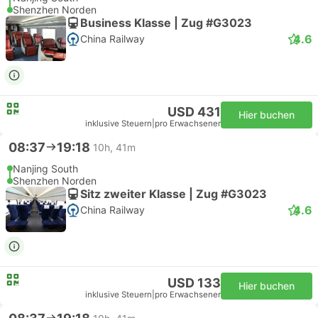
Shenzhen Norden
Business Klasse | Zug #G3023
4.6
China Railway
USD 431
Hier buchen
inklusive Steuern
|
pro Erwachsener
08:37
19:18
10h, 41m
Nanjing South
Shenzhen Norden
Sitz zweiter Klasse | Zug #G3023
4.6
China Railway
USD 133
Hier buchen
inklusive Steuern
|
pro Erwachsener