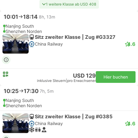
1 weitere Klasse ab USD 408
10:01
18:14
8h, 13m
Nanjing South
Shenzhen Norden
Sitz zweiter Klasse | Zug #G3327
4.6
China Railway
USD 129
Hier buchen
inklusive Steuern
|
pro Erwachsener
10:25
17:30
7h, 5m
Nanjing South
Shenzhen Norden
Sitz zweiter Klasse | Zug #G385
4.6
China Railway