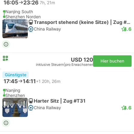
16:05
23:26
7h, 21m
Nanjing South
Shenzhen Norden
Transport stehend (keine Sitze) | Zug #G697
4.6
China Railway
USD 120
Hier buchen
inklusive Steuern
|
pro Erwachsener
Günstigste
17:45
14:11
+1
20h, 26m
Nanjing
Shenzhen
Harter Sitz | Zug #T31
4.6
China Railway