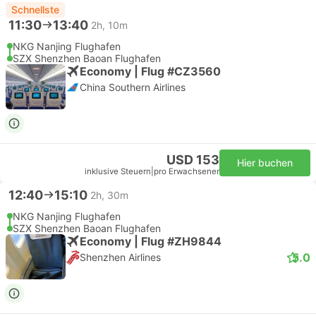
Schnellste
11:30
13:40
2h, 10m
NKG Nanjing Flughafen
SZX Shenzhen Baoan Flughafen
Economy | Flug #CZ3560
China Southern Airlines
USD 153
Hier buchen
inklusive Steuern
|
pro Erwachsener
12:40
15:10
2h, 30m
NKG Nanjing Flughafen
SZX Shenzhen Baoan Flughafen
Economy | Flug #ZH9844
5.0
Shenzhen Airlines