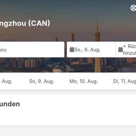
angzhou (CAN)
+ Rüc
hou
So., 9. Aug.
hinzu
. Aug.
So, 9. Aug.
Mo, 10. Aug.
Di, 11. Aug
funden