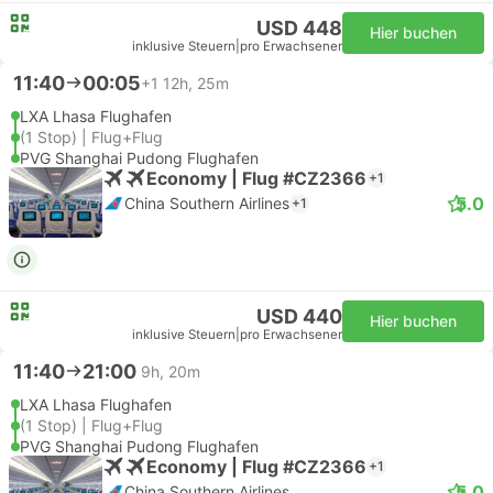
USD 448
Hier buchen
inklusive Steuern
|
pro Erwachsener
11:40
00:05
+1
12h, 25m
LXA Lhasa Flughafen
(1 Stop) | Flug+Flug
PVG Shanghai Pudong Flughafen
Economy | Flug #CZ2366
+1
5.0
China Southern Airlines
+1
USD 440
Hier buchen
inklusive Steuern
|
pro Erwachsener
11:40
21:00
9h, 20m
LXA Lhasa Flughafen
(1 Stop) | Flug+Flug
PVG Shanghai Pudong Flughafen
Economy | Flug #CZ2366
+1
5.0
China Southern Airlines