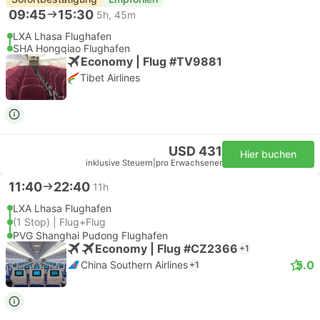
09:45
15:30
5h, 45m
LXA Lhasa Flughafen
SHA Hongqiao Flughafen
Economy | Flug #TV9881
Tibet Airlines
USD 431
Hier buchen
inklusive Steuern
|
pro Erwachsener
11:40
22:40
11h
LXA Lhasa Flughafen
(1 Stop) | Flug+Flug
PVG Shanghai Pudong Flughafen
Economy | Flug #CZ2366
+1
5.0
China Southern Airlines
+1