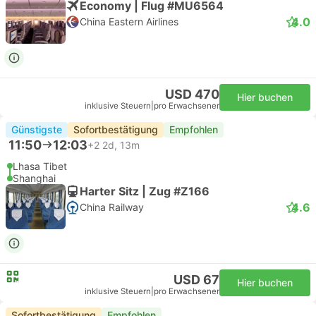
Economy | Flug #MU6564
4.0
China Eastern Airlines
USD 470
Hier buchen
inklusive Steuern
|
pro Erwachsener
Günstigste
Sofortbestätigung
Empfohlen
11:50
12:03
+2
2d, 13m
Lhasa Tibet
Shanghai
Harter Sitz | Zug #Z166
4.6
China Railway
USD 67
Hier buchen
inklusive Steuern
|
pro Erwachsener
Sofortbestätigung
Empfohlen