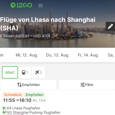
Flüge von Lhasa nach Shanghai
(SHA)
6 Reisen (USD 67 – USD 470)
en
Mi, 12. Aug.
Do, 13. Aug.
Fr, 14. Aug.
Sa,
Alle
6
1
5
Empfohlen
Filter
Schnellste
Empfohlen
11:55
16:10
4h, 15m
LXA Lhasa Flughafen
PVG Shanghai Pudong Flughafen