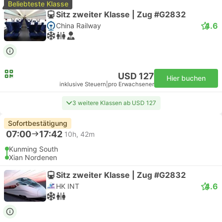
Beliebteste Klasse
Sitz zweiter Klasse | Zug #G2832
4.6
China Railway
USD 127
Hier buchen
inklusive Steuern
|
pro Erwachsener
3 weitere Klassen ab USD 127
Sofortbestätigung
07:00
17:42
10h, 42m
Kunming South
Xian Nordenen
Sitz zweiter Klasse | Zug #G2832
4.6
HK INT