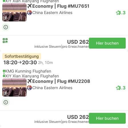
XIY Xian Xianyang Flughafen
Economy | Flug #MU7651
3.3
China Eastern Airlines
USD 262
Hier buchen
inklusive Steuern
|
pro Erwachsener
Sofortbestätigung
18:20
20:30
2h, 10m
KMG Kunming Flughafen
XIY Xian Xianyang Flughafen
Economy | Flug #MU2208
3.3
China Eastern Airlines
USD 262
Hier buchen
inklusive Steuern
|
pro Erwachsener