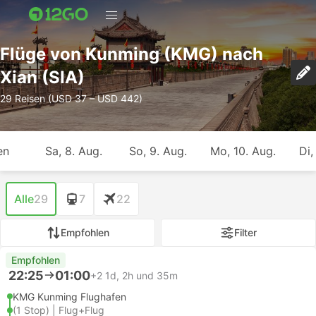
Flüge von Kunming (KMG) nach
Xian (SIA)
29 Reisen (USD 37 – USD 442)
en
Sa, 8. Aug.
So, 9. Aug.
Mo, 10. Aug.
Di,
Alle
29
7
22
Empfohlen
Filter
Empfohlen
22:25
01:00
+2
1d, 2h und 35m
KMG Kunming Flughafen
(1 Stop) | Flug+Flug