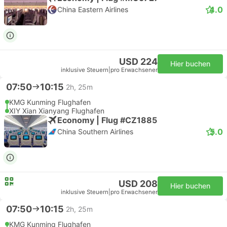
4.0
China Eastern Airlines
USD 224
Hier buchen
inklusive Steuern
|
pro Erwachsener
07:50
10:15
2h, 25m
KMG Kunming Flughafen
XIY Xian Xianyang Flughafen
Economy | Flug #CZ1885
5.0
China Southern Airlines
USD 208
Hier buchen
inklusive Steuern
|
pro Erwachsener
07:50
10:15
2h, 25m
KMG Kunming Flughafen