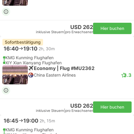
USD 262
Hier buchen
inklusive Steuern
|
pro Erwachsener
Sofortbestätigung
16:40
19:10
2h, 30m
KMG Kunming Flughafen
XIY Xian Xianyang Flughafen
Economy | Flug #MU2362
3.3
China Eastern Airlines
USD 262
Hier buchen
inklusive Steuern
|
pro Erwachsener
16:45
19:00
2h, 15m
KMG Kunming Flughafen