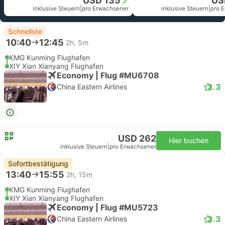
USD 135
US
inklusive Steuern
|
pro Erwachsener
inklusive Steuern
|
pro 
Schnellste
10:40
12:45
2h, 5m
KMG Kunming Flughafen
XIY Xian Xianyang Flughafen
Economy | Flug #MU6708
3.3
China Eastern Airlines
USD 262
Hier buchen
inklusive Steuern
|
pro Erwachsener
Sofortbestätigung
13:40
15:55
2h, 15m
KMG Kunming Flughafen
XIY Xian Xianyang Flughafen
Economy | Flug #MU5723
3.3
China Eastern Airlines