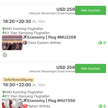
USD 259
Hier buchen
inklusive Steuern
|
pro Erwachsener
18:20
20:30
2h, 10m
KMG Kunming Flughafen
XIY Xian Xianyang Flughafen
Economy | Flug #MU2208
4.0
China Eastern Airlines
USD 259
Hier buchen
inklusive Steuern
|
pro Erwachsener
Sofortbestätigung
19:30
22:00
2h, 30m
KMG Kunming Flughafen
XIY Xian Xianyang Flughafen
Economy | Flug #HU7550
5.0
Hainan Airlines