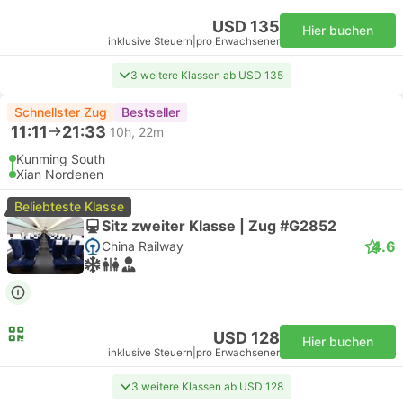
USD 135
Hier buchen
inklusive Steuern
|
pro Erwachsener
3 weitere Klassen ab USD 135
Schnellster Zug
Bestseller
11:11
21:33
10h, 22m
Kunming South
Xian Nordenen
Beliebteste Klasse
Sitz zweiter Klasse | Zug #G2852
4.6
China Railway
USD 128
Hier buchen
inklusive Steuern
|
pro Erwachsener
3 weitere Klassen ab USD 128