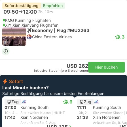
Sofortbestätigung
Empfohlen
09:50
12:00
2h, 10m
KMG Kunming Flughafen
XIY Xian Xianyang Flughafen
Economy | Flug #MU2263
3.3
China Eastern Airlines
USD 262
Hier buchen
inklusive Steuern
|
pro Erwachsener
Sofort
Last Minute buchen?
Sofortige Bestätigung für unsere besten Empfehlungen
4.6
Zug
Zug
07:00
Kunming South
11:11
Kunming South
10h, 42m
Sitz zweiter Klasse | HK INT
10h, 22m
Sitz zweiter Klasse |
17:42
Xian Nordenen
21:33
Xian Nordenen
Ankunft am So, 9. Aug.
Ankunft am So, 9. Au