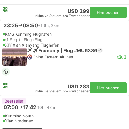
USD 299
Hier buchen
inklusive Steuern
|
pro Erwachsener
23:25
08:50
+1
9h, 25m
KMG Kunming Flughafen
(1 Stop) | Flug+Flug
XIY Xian Xianyang Flughafen
Economy | Flug #MU6336
+1
3.3
China Eastern Airlines
USD 283
Hier buchen
inklusive Steuern
|
pro Erwachsener
Bestseller
07:00
17:42
10h, 42m
Kunming South
Xian Nordenen