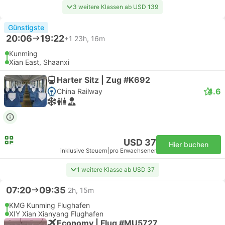
3 weitere Klassen ab USD 139
Günstigste
20:06
19:22
+1
23h, 16m
Kunming
Xian East, Shaanxi
Harter Sitz | Zug #K692
4.6
China Railway
USD 37
Hier buchen
inklusive Steuern
|
pro Erwachsener
1 weitere Klasse ab USD 37
07:20
09:35
2h, 15m
KMG Kunming Flughafen
XIY Xian Xianyang Flughafen
Economy | Flug #MU5727