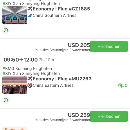
XIY Xian Xianyang Flughafen
Economy | Flug #CZ1885
China Southern Airlines
USD 205
Hier buchen
inklusive Steuern
|
pro Erwachsener
09:50
12:00
2h, 10m
KMG Kunming Flughafen
XIY Xian Xianyang Flughafen
Economy | Flug #MU2263
4.0
China Eastern Airlines
USD 259
Hier buchen
inklusive Steuern
|
pro Erwachsener
Schnellste