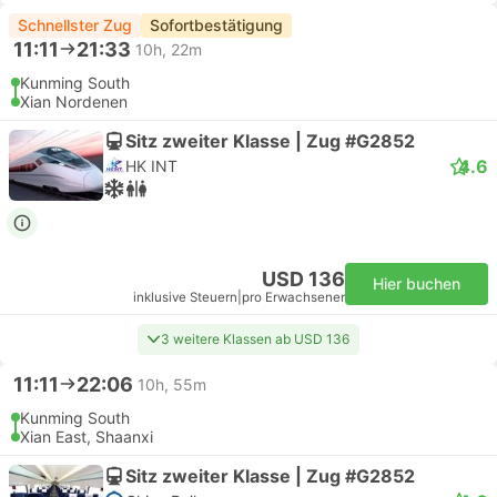
Schnellster Zug
Sofortbestätigung
11:11
21:33
10h, 22m
Kunming South
Xian Nordenen
Sitz zweiter Klasse | Zug #G2852
4.6
HK INT
USD 136
Hier buchen
inklusive Steuern
|
pro Erwachsener
3 weitere Klassen ab USD 136
11:11
22:06
10h, 55m
Kunming South
Xian East, Shaanxi
Sitz zweiter Klasse | Zug #G2852