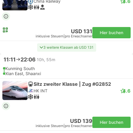
4.6
China Railway
USD 131
Hier buchen
inklusive Steuern
|
pro Erwachsener
3 weitere Klassen ab USD 131
11:11
22:06
10h, 55m
Kunming South
Xian East, Shaanxi
Sitz zweiter Klasse | Zug #G2852
4.6
HK INT
USD 139
Hier buchen
inklusive Steuern
|
pro Erwachsener