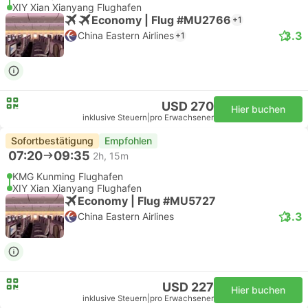
XIY Xian Xianyang Flughafen
Economy | Flug #MU2766
+1
3.3
China Eastern Airlines
+1
USD 270
Hier buchen
inklusive Steuern
|
pro Erwachsener
Sofortbestätigung
Empfohlen
07:20
09:35
2h, 15m
KMG Kunming Flughafen
XIY Xian Xianyang Flughafen
Economy | Flug #MU5727
3.3
China Eastern Airlines
USD 227
Hier buchen
inklusive Steuern
|
pro Erwachsener