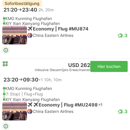
Sofortbestätigung
21:20
23:40
2h, 20m
KMG Kunming Flughafen
XIY Xian Xianyang Flughafen
Economy | Flug #MU874
3.3
China Eastern Airlines
USD 262
Hier buchen
inklusive Steuern
|
pro Erwachsener
23:20
09:30
+1
10h, 10m
KMG Kunming Flughafen
(1 Stop) | Flug+Flug
XIY Xian Xianyang Flughafen
Economy | Flug #MU2498
+1
3.3
China Eastern Airlines