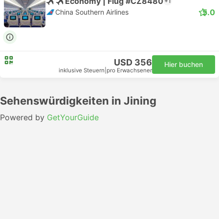
Economy | Flug #CZ8480
+1
5.0
China Southern Airlines
USD 356
Hier buchen
inklusive Steuern
|
pro Erwachsener
Sehenswürdigkeiten in Jining
Powered by
GetYourGuide