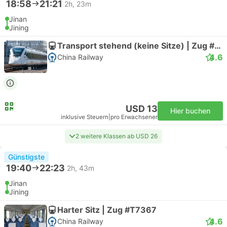
18:58
21:21
2h, 23m
Jinan
Jining
Transport stehend (keine Sitze) | Zug #D211
4.6
China Railway
USD 13
Hier buchen
inklusive Steuern
|
pro Erwachsener
2 weitere Klassen ab USD 26
Günstigste
19:40
22:23
2h, 43m
Jinan
Jining
Harter Sitz | Zug #T7367
4.6
China Railway