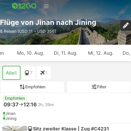
Flüge von Jinan nach Jining
8 Reisen (USD 11 – USD 356)
en
Mo, 10. Aug.
Di, 11. Aug.
Mi, 12. Aug.
Do,
Alle
8
7
1
Empfohlen
Filter
Empfohlen
09:37
12:16
2h, 39m
Jinan
Jining
Sitz zweiter Klasse | Zug #C4231