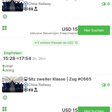
4.6
China Railway
USD 15
Hier buchen
inklusive Steuern
|
pro Erwachsener
2 weitere Klassen ab USD 15
Empfohlen
15:28
17:54
2h, 26m
Jinan
Jining
Sitz zweiter Klasse | Zug #C665
4.6
China Railway
USD 15
Hier buchen