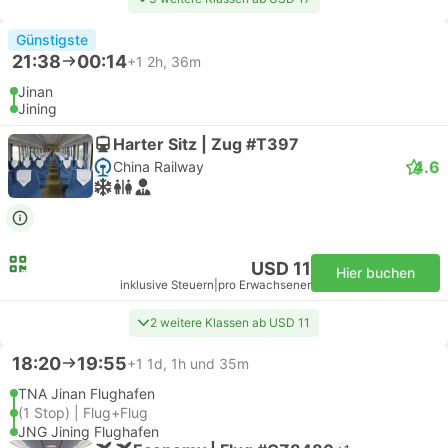
Günstigste
21:38
00:14
+1
2h, 36m
Jinan
Jining
Harter Sitz | Zug #T397
4.6
China Railway
USD 11
Hier buchen
inklusive Steuern
|
pro Erwachsener
2 weitere Klassen ab USD 11
18:20
19:55
+1
1d, 1h und 35m
TNA Jinan Flughafen
(1 Stop) | Flug+Flug
JNG Jining Flughafen