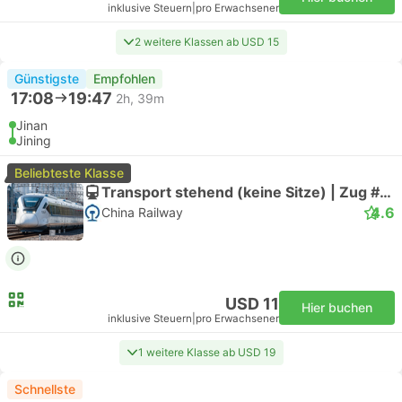
inklusive Steuern
|
pro Erwachsener
2 weitere Klassen ab USD 15
Günstigste
Empfohlen
17:08
19:47
2h, 39m
Jinan
Jining
Beliebteste Klasse
Transport stehend (keine Sitze) | Zug #Z167
4.6
China Railway
USD 11
Hier buchen
inklusive Steuern
|
pro Erwachsener
1 weitere Klasse ab USD 19
Schnellste