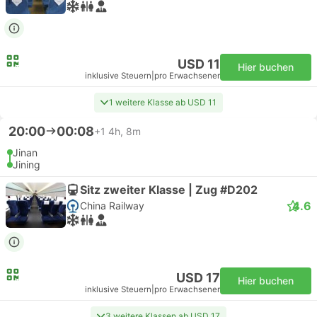
USD 11
Hier buchen
inklusive Steuern
|
pro Erwachsener
1 weitere Klasse ab USD 11
20:00
00:08
+1
4h, 8m
Jinan
Jining
Sitz zweiter Klasse | Zug #D202
4.6
China Railway
USD 17
Hier buchen
inklusive Steuern
|
pro Erwachsener
3 weitere Klassen ab USD 17