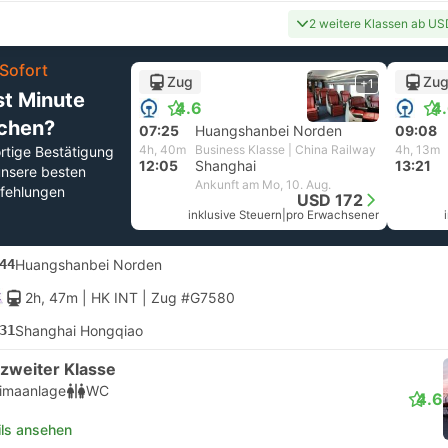
2 weitere Klassen ab US
Sofort
Zug
Zu
+1
st Minute
4.6
4
chen?
07:25
Huangshanbei Norden
09:08
4h, 40m
Business Klasse | China Railway
4h, 13m
rtige Bestätigung
12:05
Shanghai
13:21
unsere besten
Ankunft am Mo, 10. Aug.
fehlungen
USD 172
inklusive Steuern
|
pro Erwachsener
44
Huangshanbei Norden
2h, 47m
| HK INT
|
Zug #G7580
31
Shanghai Hongqiao
 zweiter Klasse
limaanlage
WC
4.6
ils ansehen