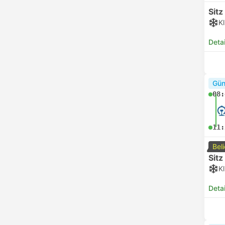
Sitz
K
Deta
Gün
08:
11:
Bel
Sitz
K
Deta