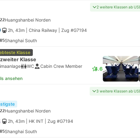
2 weitere Klassen ab US
22
Huangshanbei Norden
2h, 43m
| China Railway
|
Zug #G7194
05
Shanghai South
iebteste Klasse
 zweiter Klasse
limaanlage
WC
Cabin Crew Member
4.6
ils ansehen
3 weitere Klassen ab US
stigste
22
Huangshanbei Norden
2h, 43m
| HK INT
|
Zug #G7194
05
Shanghai South