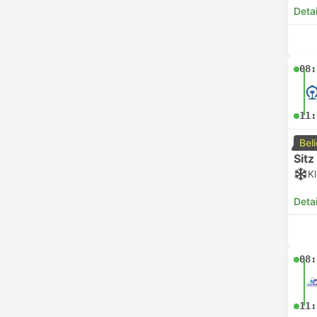
Deta
08:
11:
Bel
Sitz
K
Deta
08:
11: