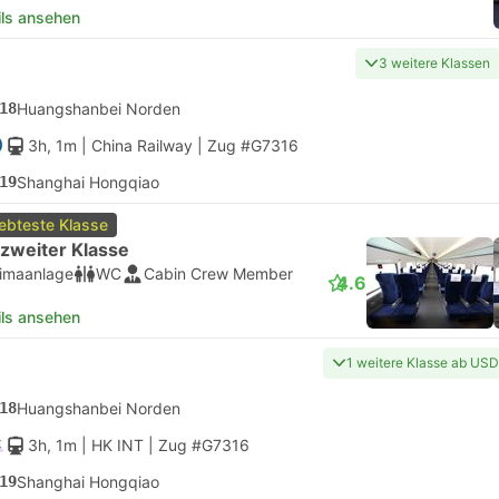
ils ansehen
3 weitere Klassen
18
Huangshanbei Norden
3h, 1m
| China Railway
|
Zug #G7316
19
Shanghai Hongqiao
iebteste Klasse
 zweiter Klasse
limaanlage
WC
Cabin Crew Member
4.6
ils ansehen
1 weitere Klasse ab USD
18
Huangshanbei Norden
3h, 1m
| HK INT
|
Zug #G7316
19
Shanghai Hongqiao