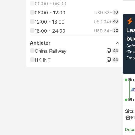
00:00 - 06:00
06:00 - 12:00
USD 33+
10
12:00 - 18:00
USD 34+
46
La
18:00 - 24:00
USD 34+
32
bu
Anbieter
Sofo
China Railway
44
für 
Emp
HK INT
44
06:
09:
Sitz
K
Deta