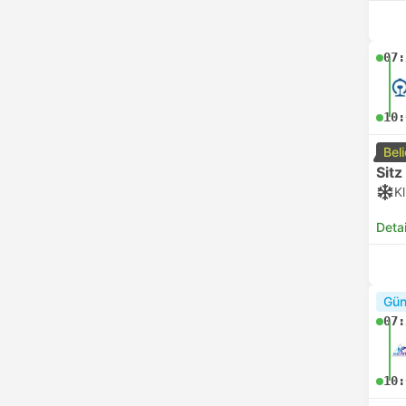
07:
10:
Bel
Sitz
K
Deta
Gün
07:
10: