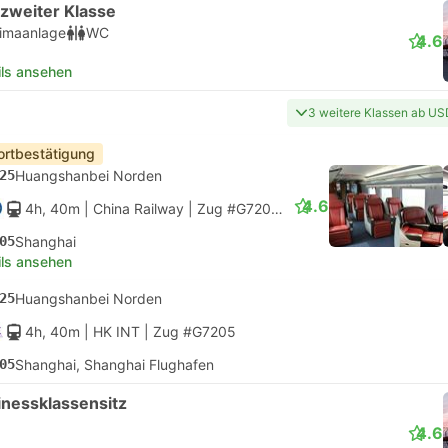
 zweiter Klasse
limaanlage
WC
4.6
ils ansehen
3 weitere Klassen ab U
ortbestätigung
25
Huangshanbei Norden
4.6
4h, 40m
| China Railway
|
Zug #G7205
|
Business Klasse
05
Shanghai
ils ansehen
25
Huangshanbei Norden
4h, 40m
| HK INT
|
Zug #G7205
05
Shanghai, Shanghai Flughafen
inessklassensitz
4.6