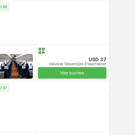
D 56
USD 37
inklusive Steuern
|
pro Erwachsener
Hier buchen
D 37