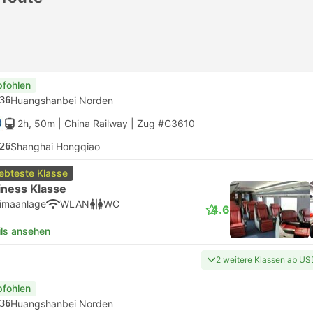
fohlen
36
Huangshanbei Norden
2h, 50m
| China Railway
|
Zug #C3610
26
Shanghai Hongqiao
iebteste Klasse
iness Klasse
limaanlage
WLAN
WC
4.6
ils ansehen
2 weitere Klassen ab US
fohlen
36
Huangshanbei Norden