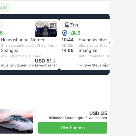
D 57
g
Zug
+1
+1
.6
4.6
Huangshanbei Norden
10:44
Huangshanbei Norden
Sitz zweiter Klasse | China Railway
3h, 22m
Sitz zweiter Klasse | China Railway
Shanghai
14:06
Shanghai
Ankunft am Mo, 10. Aug.
Ankunft am Mo, 10. Aug.
USD 51
USD 40
inklusive Steuern
|
pro Erwachsener
inklusive Steuern
|
pro Erwachsener
USD 35
inklusive Steuern
|
pro Erwachsener
Hier buchen