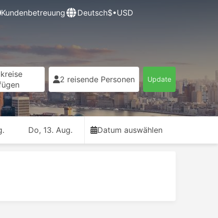
Kundenbetreuung
Deutsch
$•USD
kreise
2 reisende Personen
Update
fügen
g.
Do, 13. Aug.
Datum auswählen