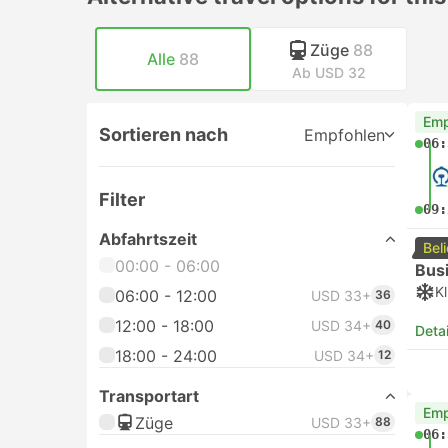
Züge
88
Alle
88
Ab USD 32
Emp
Sortieren nach
Empfohlen
06:
Filter
09:
Abfahrtszeit
Bel
00:00 - 06:00
Bus
K
06:00 - 12:00
USD 33+
36
12:00 - 18:00
USD 34+
40
Deta
18:00 - 24:00
USD 34+
12
Transportart
Emp
Züge
USD 33+
88
06: