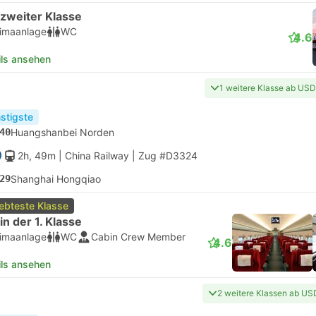
 zweiter Klasse
limaanlage
WC
4.6
ils ansehen
1 weitere Klasse ab USD
stigste
40
Huangshanbei Norden
2h, 49m
| China Railway
|
Zug #D3324
29
Shanghai Hongqiao
iebteste Klasse
 in der 1. Klasse
limaanlage
WC
Cabin Crew Member
4.6
ils ansehen
2 weitere Klassen ab US