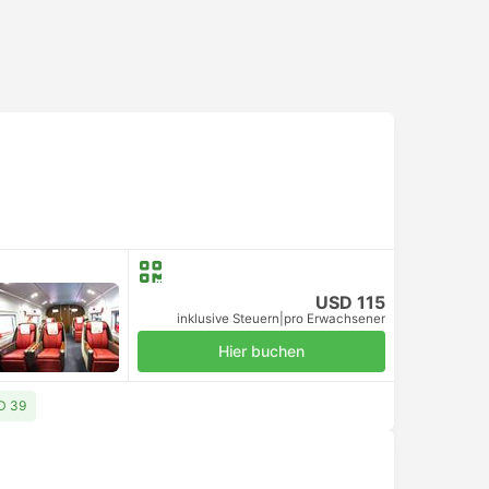
USD 115
inklusive Steuern
|
pro Erwachsener
Hier buchen
D 39