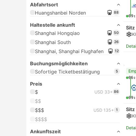
Abfahrtsort
Huangshanbei Norden
88
09:
Haltestelle ankunft
Sitz
Shanghai Hongqiao
50
K
Shanghai South
26
Deta
Shanghai, Shanghai Flughafen
12
Buchungsmöglichkeiten
Emp
Sofortige Ticketbestätigung
5
06:
Preis
$
USD 33+
86
09:
$$
Sitz
$$$
USD 135+
1
K
$$$$
Deta
Ankunftszeit