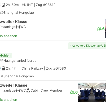
2h, 50m
| HK INT
|
Zug #C3610
26
Shanghai Hongqiao
 zweiter Klasse
limaanlage
WC
4.6
ils ansehen
2 weitere Klassen ab US
fohlen
44
Huangshanbei Norden
2h, 47m
| China Railway
|
Zug #G7580
31
Shanghai Hongqiao
 zweiter Klasse
limaanlage
WC
Cabin Crew Member
4.6
ils ansehen