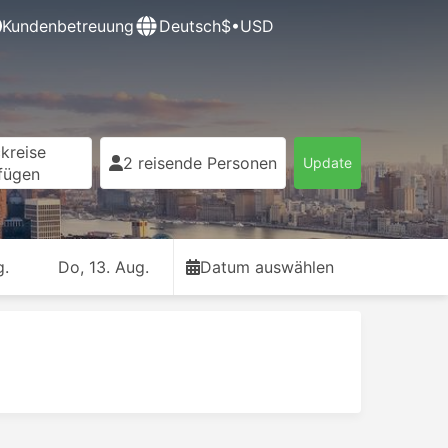
Kundenbetreuung
Deutsch
$•USD
kreise
2 reisende Personen
Update
fügen
g.
Do, 13. Aug.
Datum auswählen