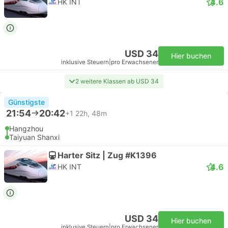
4.6
HK INT
USD 34
Hier buchen
inklusive Steuern
|
pro Erwachsener
2 weitere Klassen ab USD 34
Günstigste
21:54
20:42
+1
22h, 48m
Hangzhou
Taiyuan Shanxi
Harter Sitz | Zug #K1396
4.6
HK INT
USD 34
Hier buchen
inklusive Steuern
|
pro Erwachsener