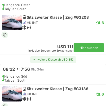
Hangzhou Osten
Taiyuan South
Sitz zweiter Klasse | Zug #G3208
4.6
HK INT
USD 111
Hier buchen
inklusive Steuern
|
pro Erwachsener
1 weitere Klasse ab USD 353
08:22
17:56
9h, 34m
Hangzhou Süd
Taiyuan South
Sitz zweiter Klasse | Zug #G3136
4.6
HK INT