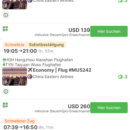
3.3
China Eastern Airlines
USD 139
Hier buchen
inklusive Steuern
|
pro Erwachsener
Schnellste
Sofortbestätigung
19:05
21:00
1h, 55m
HGH Hangzhou Xiaoshan Flughafen
TYN Taiyuan Wusu Flughafen
Economy | Flug #MU5242
3.3
China Eastern Airlines
USD 260
Hier buchen
inklusive Steuern
|
pro Erwachsener
Schnellster Zug
07:39
16:50
9h, 11m