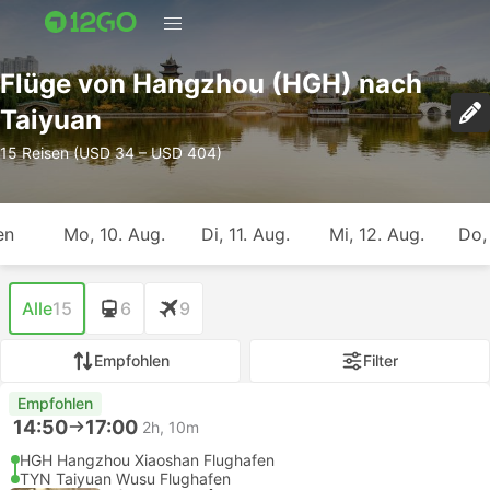
Flüge von Hangzhou (HGH) nach
Taiyuan
15 Reisen (USD 34 – USD 404)
en
Mo, 10. Aug.
Di, 11. Aug.
Mi, 12. Aug.
Do,
Alle
15
6
9
Empfohlen
Filter
Empfohlen
14:50
17:00
2h, 10m
HGH Hangzhou Xiaoshan Flughafen
TYN Taiyuan Wusu Flughafen