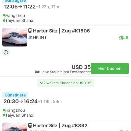
Günstigste
12:05
11:22
+1
23h, 17m
Hangzhou
Taiyuan Shanxi
Harter Sitz | Zug #K1806
4.6
HK INT
USD 35
Hier buchen
inklusive Steuern
|
pro Erwachsener
2 weitere Klassen ab USD 35
Günstigste
20:30
16:24
+1
19h, 54m
Hangzhou
Taiyuan Shanxi
Harter Sitz | Zug #K892