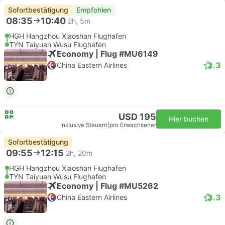
Sofortbestätigung
Empfohlen
08:35
10:40
2h, 5m
HGH Hangzhou Xiaoshan Flughafen
TYN Taiyuan Wusu Flughafen
Economy | Flug #MU6149
3.3
China Eastern Airlines
USD 195
Hier buchen
inklusive Steuern
|
pro Erwachsener
Sofortbestätigung
09:55
12:15
2h, 20m
HGH Hangzhou Xiaoshan Flughafen
TYN Taiyuan Wusu Flughafen
Economy | Flug #MU5262
3.3
China Eastern Airlines