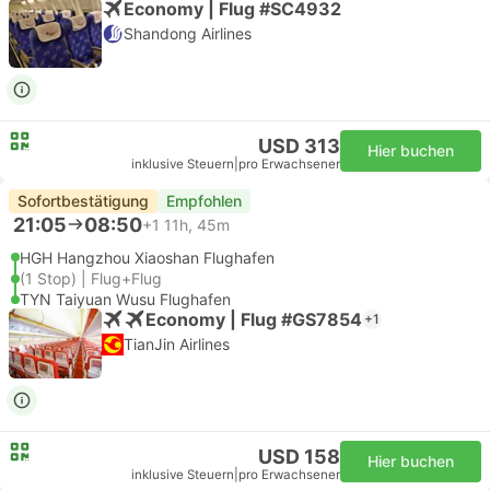
Economy | Flug #SC4932
Shandong Airlines
USD 313
Hier buchen
inklusive Steuern
|
pro Erwachsener
Sofortbestätigung
Empfohlen
21:05
08:50
+1
11h, 45m
HGH Hangzhou Xiaoshan Flughafen
(1 Stop) | Flug+Flug
TYN Taiyuan Wusu Flughafen
Economy | Flug #GS7854
+1
TianJin Airlines
USD 158
Hier buchen
inklusive Steuern
|
pro Erwachsener