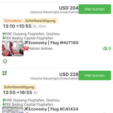
USD 204
Hier buchen
inklusive Steuern
|
pro Erwachsener
Schnellste
Sofortbestätigung
13:10
15:55
2h, 45m
KWE Guiyang Flughafen, Guizhou
PEK Beijing Capital Flughafen
Economy | Flug #HU7190
5.0
Hainan Airlines
USD 228
Hier buchen
inklusive Steuern
|
pro Erwachsener
Sofortbestätigung
13:55
16:55
3h
KWE Guiyang Flughafen, Guizhou
PEK Beijing Capital Flughafen
Economy | Flug #CA1434