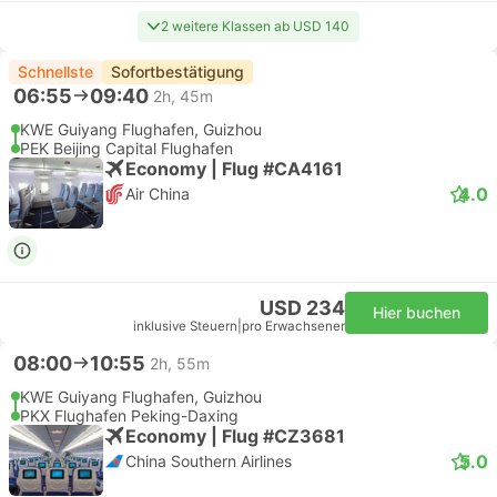
2 weitere Klassen ab USD 140
Schnellste
Sofortbestätigung
06:55
09:40
2h, 45m
KWE Guiyang Flughafen, Guizhou
PEK Beijing Capital Flughafen
Economy | Flug #CA4161
4.0
Air China
USD 234
Hier buchen
inklusive Steuern
|
pro Erwachsener
08:00
10:55
2h, 55m
KWE Guiyang Flughafen, Guizhou
PKX Flughafen Peking-Daxing
Economy | Flug #CZ3681
5.0
China Southern Airlines