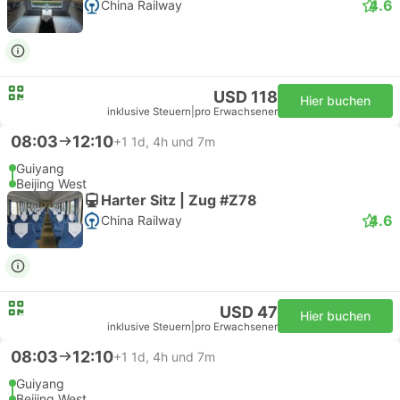
4.6
China Railway
USD 118
Hier buchen
inklusive Steuern
|
pro Erwachsener
08:03
12:10
+1
1d, 4h und 7m
Guiyang
Beijing West
Harter Sitz | Zug #Z78
4.6
China Railway
USD 47
Hier buchen
inklusive Steuern
|
pro Erwachsener
08:03
12:10
+1
1d, 4h und 7m
Guiyang
Beijing West