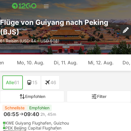
Flüge von Guiyang nach Peking
(BJS)
61 Reisen (USD 44 – USD 508)
en
Mo, 10. Aug.
Di, 11. Aug.
Mi, 12. Aug.
Do,
Alle
61
15
46
Empfohlen
Filter
Schnellste
Empfohlen
06:55
09:40
2h, 45m
KWE Guiyang Flughafen, Guizhou
PEK Beijing Capital Flughafen