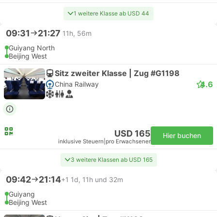
1 weitere Klasse ab USD 44
09:31
21:27
11h, 56m
Guiyang North
Beijing West
Sitz zweiter Klasse | Zug #G1198
4.6
China Railway
USD 165
Hier buchen
inklusive Steuern
|
pro Erwachsener
3 weitere Klassen ab USD 165
09:42
21:14
+1
1d, 11h und 32m
Guiyang
Beijing West