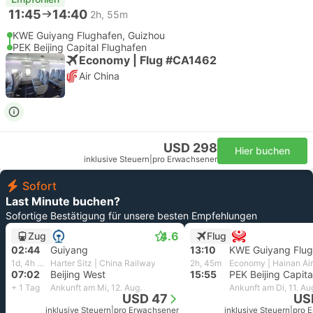
11:45
14:40
2h, 55m
KWE Guiyang Flughafen, Guizhou
PEK Beijing Capital Flughafen
Economy | Flug #CA1462
Air China
USD 298
Hier buchen
inklusive Steuern
|
pro Erwachsener
Sofort
Last Minute buchen?
Sofortige Bestätigung für unsere besten Empfehlungen
4.6
Zug
Flug
02:44
Guiyang
13:10
1d, 4h und 18m
Harter Sitz | China Railway
2h, 45m
Economy | Hainan Air
07:02
Beijing West
15:55
+ 1 Tag
Ankunft am Mi, 12. Aug.
Ankunft am Di, 11. Au
USD 47
US
inklusive Steuern
|
pro Erwachsener
inklusive Steuern
|
pro 