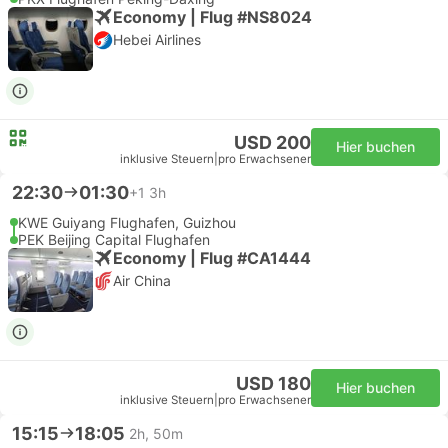
Economy | Flug #NS8024
Hebei Airlines
USD 200
Hier buchen
inklusive Steuern
|
pro Erwachsener
22:30
01:30
+1
3h
KWE Guiyang Flughafen, Guizhou
PEK Beijing Capital Flughafen
Economy | Flug #CA1444
Air China
USD 180
Hier buchen
inklusive Steuern
|
pro Erwachsener
15:15
18:05
2h, 50m