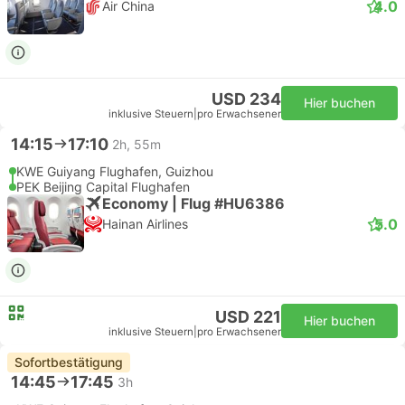
4.0
Air China
USD 234
Hier buchen
inklusive Steuern
|
pro Erwachsener
14:15
17:10
2h, 55m
KWE Guiyang Flughafen, Guizhou
PEK Beijing Capital Flughafen
Economy | Flug #HU6386
5.0
Hainan Airlines
USD 221
Hier buchen
inklusive Steuern
|
pro Erwachsener
Sofortbestätigung
14:45
17:45
3h