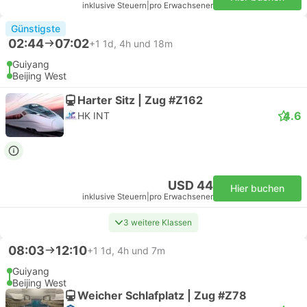
inklusive Steuern
|
pro Erwachsener
Günstigste
02:44
07:02
+1
1d, 4h und 18m
Guiyang
Beijing West
Harter Sitz | Zug #Z162
4.6
HK INT
USD 44
Hier buchen
inklusive Steuern
|
pro Erwachsener
3 weitere Klassen
08:03
12:10
+1
1d, 4h und 7m
Guiyang
Beijing West
Weicher Schlafplatz | Zug #Z78