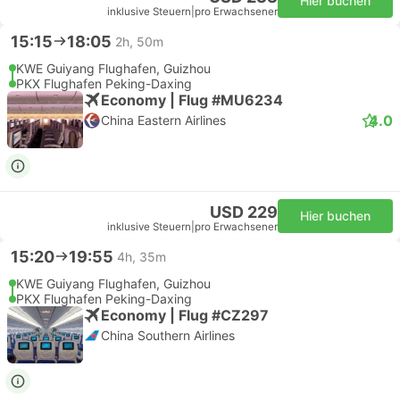
Hier buchen
inklusive Steuern
|
pro Erwachsener
15:15
18:05
2h, 50m
KWE Guiyang Flughafen, Guizhou
PKX Flughafen Peking-Daxing
Economy | Flug #MU6234
4.0
China Eastern Airlines
USD 229
Hier buchen
inklusive Steuern
|
pro Erwachsener
15:20
19:55
4h, 35m
KWE Guiyang Flughafen, Guizhou
PKX Flughafen Peking-Daxing
Economy | Flug #CZ297
China Southern Airlines