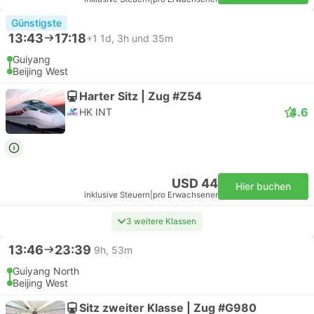
Günstigste
13:43
17:18
+1
1d, 3h und 35m
Guiyang
Beijing West
Harter Sitz | Zug #Z54
4.6
HK INT
USD 44
Hier buchen
inklusive Steuern
|
pro Erwachsener
3 weitere Klassen
13:46
23:39
9h, 53m
Guiyang North
Beijing West
Sitz zweiter Klasse | Zug #G980