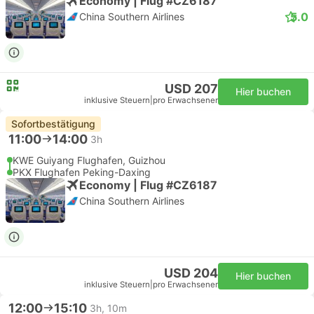
Economy | Flug #CZ6187
5.0
China Southern Airlines
USD 207
Hier buchen
inklusive Steuern
|
pro Erwachsener
Sofortbestätigung
11:00
14:00
3h
KWE Guiyang Flughafen, Guizhou
PKX Flughafen Peking-Daxing
Economy | Flug #CZ6187
China Southern Airlines
USD 204
Hier buchen
inklusive Steuern
|
pro Erwachsener
12:00
15:10
3h, 10m