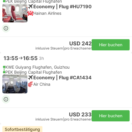
PEK Beijing Capital Flughafen
Economy | Flug #HU7190
Hainan Airlines
USD 242
Hier buchen
inklusive Steuern
|
pro Erwachsener
13:55
16:55
3h
KWE Guiyang Flughafen, Guizhou
PEK Beijing Capital Flughafen
Economy | Flug #CA1434
Air China
USD 233
Hier buchen
inklusive Steuern
|
pro Erwachsener
Sofortbestätigung