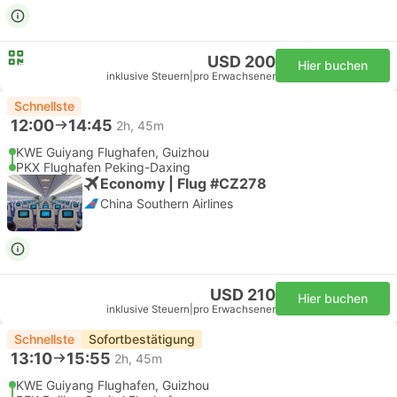
USD 200
Hier buchen
inklusive Steuern
|
pro Erwachsener
Schnellste
12:00
14:45
2h, 45m
KWE Guiyang Flughafen, Guizhou
PKX Flughafen Peking-Daxing
Economy | Flug #CZ278
China Southern Airlines
USD 210
Hier buchen
inklusive Steuern
|
pro Erwachsener
Schnellste
Sofortbestätigung
13:10
15:55
2h, 45m
KWE Guiyang Flughafen, Guizhou