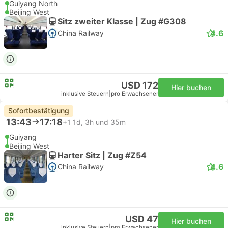
Guiyang North
Beijing West
Sitz zweiter Klasse | Zug #G308
4.6
China Railway
USD 172
Hier buchen
inklusive Steuern
|
pro Erwachsener
Sofortbestätigung
13:43
17:18
+1
1d, 3h und 35m
Guiyang
Beijing West
Harter Sitz | Zug #Z54
4.6
China Railway
USD 47
Hier buchen
inklusive Steuern
|
pro Erwachsener