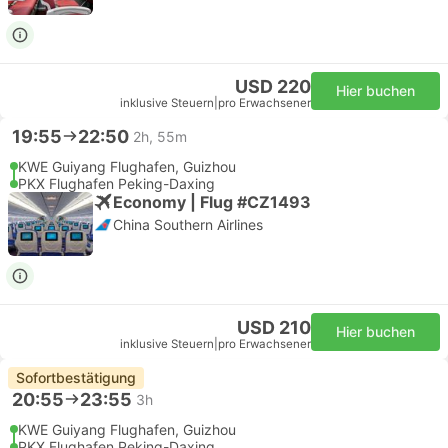
USD 220
Hier buchen
inklusive Steuern
|
pro Erwachsener
19:55
22:50
2h, 55m
KWE Guiyang Flughafen, Guizhou
PKX Flughafen Peking-Daxing
Economy | Flug #CZ1493
China Southern Airlines
USD 210
Hier buchen
inklusive Steuern
|
pro Erwachsener
Sofortbestätigung
20:55
23:55
3h
KWE Guiyang Flughafen, Guizhou
PKX Flughafen Peking-Daxing