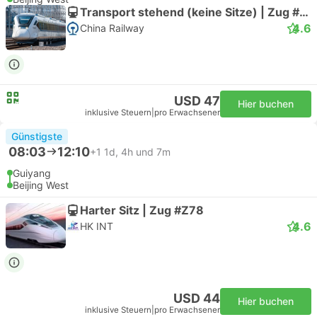
Transport stehend (keine Sitze) | Zug #Z78
4.6
China Railway
USD 47
Hier buchen
inklusive Steuern
|
pro Erwachsener
Günstigste
08:03
12:10
+1
1d, 4h und 7m
Guiyang
Beijing West
Harter Sitz | Zug #Z78
4.6
HK INT
USD 44
Hier buchen
inklusive Steuern
|
pro Erwachsener