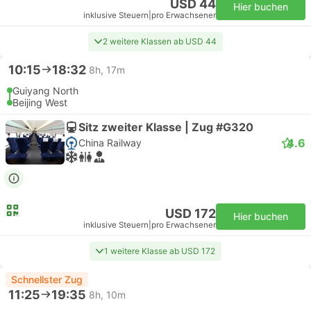
USD 44
Hier buchen
inklusive Steuern
|
pro Erwachsener
2 weitere Klassen ab USD 44
10:15
18:32
8h, 17m
Guiyang North
Beijing West
Sitz zweiter Klasse | Zug #G320
4.6
China Railway
USD 172
Hier buchen
inklusive Steuern
|
pro Erwachsener
1 weitere Klasse ab USD 172
Schnellster Zug
11:25
19:35
8h, 10m