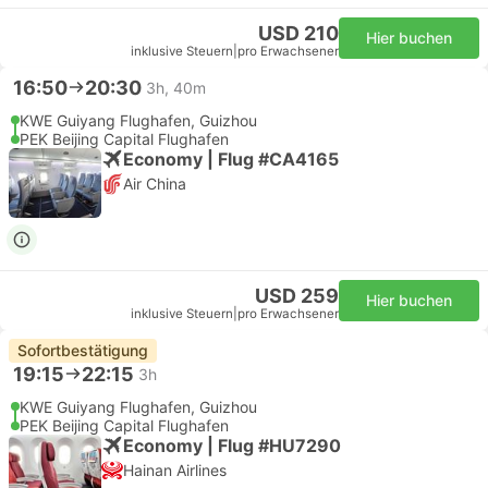
USD 210
Hier buchen
inklusive Steuern
|
pro Erwachsener
16:50
20:30
3h, 40m
KWE Guiyang Flughafen, Guizhou
PEK Beijing Capital Flughafen
Economy | Flug #CA4165
Air China
USD 259
Hier buchen
inklusive Steuern
|
pro Erwachsener
Sofortbestätigung
19:15
22:15
3h
KWE Guiyang Flughafen, Guizhou
PEK Beijing Capital Flughafen
Economy | Flug #HU7290
Hainan Airlines