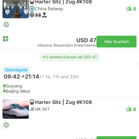
Harter Sitz | Zug #K108
4.6
China Railway
USD 47
Hier buchen
inklusive Steuern
|
pro Erwachsener
2 weitere Klassen ab USD 47
Günstigste
09:42
21:14
+1
1d, 11h und 32m
Guiyang
Beijing West
Harter Sitz | Zug #K108
4.6
HK INT