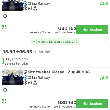
4.6
China Railway
USD 152
Hier buchen
inklusive Steuern
|
pro Erwachsener
2 weitere Klassen ab USD 242
15:50
06:55
+1
15h, 5m
Guiyang North
Beijing Fengtai
Sitz zweiter Klasse | Zug #D998
4.6
China Railway
USD 140
Hier buchen
inklusive Steuern
|
pro Erwachsener