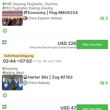
KWE Guiyang Flughafen, Guizhou
PKX Flughafen Peking-Daxing
Economy | Flug #MU6234
3.3
China Eastern Airlines
USD 226
Hier buchen
inklusive Steuern
|
pro Erwachsener
Sofortbestätigung
02:44
07:02
+1
1d, 4h und 18m
Guiyang
Beijing West
Harter Sitz | Zug #Z162
4.6
China Railway
USD 47
Hier buchen