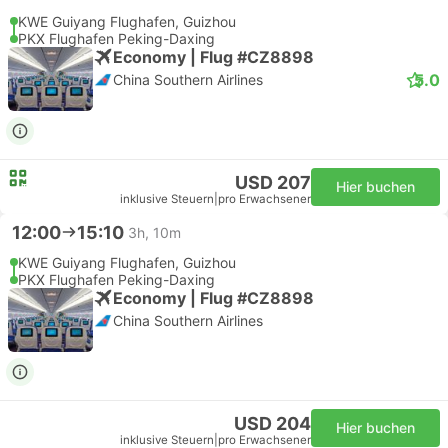
KWE Guiyang Flughafen, Guizhou
PKX Flughafen Peking-Daxing
Economy | Flug #CZ8898
5.0
China Southern Airlines
USD 207
Hier buchen
inklusive Steuern
|
pro Erwachsener
12:00
15:10
3h, 10m
KWE Guiyang Flughafen, Guizhou
PKX Flughafen Peking-Daxing
Economy | Flug #CZ8898
China Southern Airlines
USD 204
Hier buchen
inklusive Steuern
|
pro Erwachsener