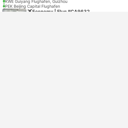
KWE Guiyang Flughafen, Guizhou
PEK Beijing Capital Flughafen
Economy | Flug #CA9632
4.0
Air China
USD 234
Hier buchen
inklusive Steuern
|
pro Erwachsener
15:00
17:50
2h, 50m
KWE Guiyang Flughafen, Guizhou
PKX Flughafen Peking-Daxing
Economy | Flug #CZ3687
5.0
China Southern Airlines
USD 220
Hier buchen
inklusive Steuern
|
pro Erwachsener