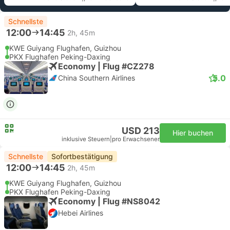
Schnellste
12:00
14:45
2h, 45m
KWE Guiyang Flughafen, Guizhou
PKX Flughafen Peking-Daxing
Economy | Flug #CZ278
5.0
China Southern Airlines
USD 213
Hier buchen
inklusive Steuern
|
pro Erwachsener
Schnellste
Sofortbestätigung
12:00
14:45
2h, 45m
KWE Guiyang Flughafen, Guizhou
PKX Flughafen Peking-Daxing
Economy | Flug #NS8042
Hebei Airlines