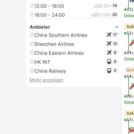
12:00 - 18:00
USD 51+
19
13:
18:00 - 24:00
USD 113+
20
Deta
Anbieter
Sof
11:
China Southern Airlines
17
Shenzhen Airlines
12
China Eastern Airlines
8
14:
Deta
HK INT
6
Sch
China Railway
5
14:
Mehr anzeigen
16:
Deta
Sof
17: