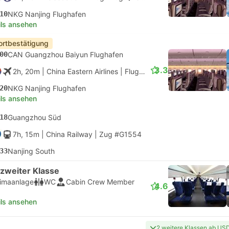
10
NKG Nanjing Flughafen
ils ansehen
ortbestätigung
00
CAN Guangzhou Baiyun Flughafen
3.3
2h, 20m
| China Eastern Airlines
|
Flug #MU9768
|
Economy
20
NKG Nanjing Flughafen
ils ansehen
18
Guangzhou Süd
7h, 15m
| China Railway
|
Zug #G1554
33
Nanjing South
 zweiter Klasse
limaanlage
WC
Cabin Crew Member
4.6
ils ansehen
2 weitere Klassen ab US