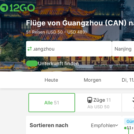
Flüge von Guangzhou (CAN) n
51 Reisen (USD 50 – USD 489)
Guangzhou
Nanjing
Unterkunft finden
Heute
Morgen
Di, 11
Züge
11
Alle
51
Ab USD 50
Gün
Sortieren nach
Empfohlen
11: