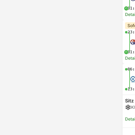
01:
+1
Deta
Sof
23:
01:
+1
Deta
06:
13:
Sitz
K
Deta