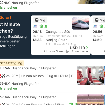
25
NKG Nanjing Flughafen
ils ansehen
Sofort
Zug
Zu
st Minute
4.6
4
chen?
06:18
Guangzhou Süd
06:56
7h, 15m
Sitz zweiter Klasse | HK INT
7h, 54m
rtige Bestätigung
13:33
Nanjing South
14:50
unsere besten
Ankunft am Mi, 12. Aug.
fehlungen
USD 119
inklusive Steuern
|
pro Erwachsener
ortbestätigung
10
CAN Guangzhou Baiyun Flughafen
2h, 20m
| Hainan Airlines
|
Flug #HU7113
|
Economy
30
NKG Nanjing Flughafen
ils ansehen
50
CAN Guangzhou Baiyun Flughafen
4.0
2h, 20m
| China Eastern Airlines
|
Flug #MU2818
|
Economy