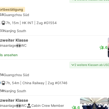
ortbestätigung
18
Guangzhou Süd
7h, 15m
| HK INT
|
Zug #G1554
33
Nanjing South
 zweiter Klasse
limaanlage
WC
4.6
ils ansehen
2 weitere Klassen ab US
56
Guangzhou Süd
7h, 54m
| China Railway
|
Zug #G1746
50
Nanjing South
 zweiter Klasse
limaanlage
WC
Cabin Crew Member
4.6