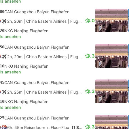
ils ansehen
00
CAN Guangzhou Baiyun Flughafen
4.0
2h, 20m
| China Eastern Airlines
|
Flug #MU9768
|
Economy
20
NKG Nanjing Flughafen
ils ansehen
50
CAN Guangzhou Baiyun Flughafen
3.3
2h, 20m
| China Eastern Airlines
|
Flug #MU2818
|
Economy
10
NKG Nanjing Flughafen
ils ansehen
45
CAN Guangzhou Baiyun Flughafen
3.3
2h, 25m
| China Eastern Airlines
|
Flug #MU2718
|
Economy
10
NKG Nanjing Flughafen
ils ansehen
25
CAN Guangzhou Baiyun Flughafen
3.3
6h, 45m Reisedauer in Flug+Flug.
(1 Stop)