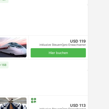
USD 119
inklusive Steuern
|
pro Erwachsener
Hier buchen
D 168
USD 113