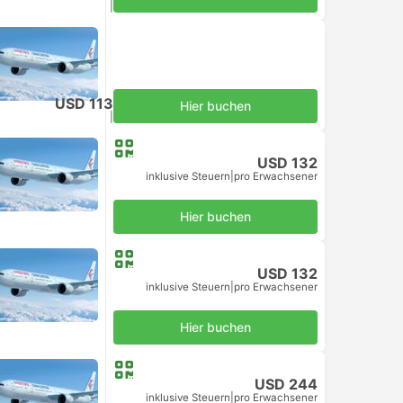
inklusive Steuern
|
pro Erwachsener
USD 113
Hier buchen
inklusive Steuern
|
pro Erwachsener
USD 132
inklusive Steuern
|
pro Erwachsener
Hier buchen
USD 132
inklusive Steuern
|
pro Erwachsener
Hier buchen
USD 244
inklusive Steuern
|
pro Erwachsener