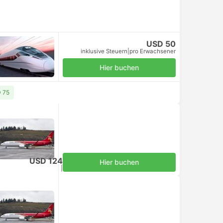
USD 50
inklusive Steuern
|
pro Erwachsener
Hier buchen
D 75
USD 124
Hier buchen
inklusive Steuern
|
pro Erwachsener