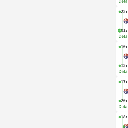
Deta
23:
01:
+1
Deta
10:
13:
Deta
17:
20:
Deta
18: