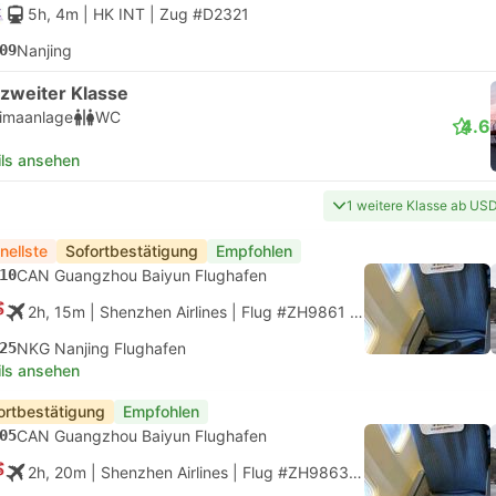
5h, 4m
| HK INT
|
Zug #D2321
09
Nanjing
 zweiter Klasse
limaanlage
WC
4.6
ils ansehen
1 weitere Klasse ab US
nellste
Sofortbestätigung
Empfohlen
10
CAN Guangzhou Baiyun Flughafen
2h, 15m
| Shenzhen Airlines
|
Flug #ZH9861
|
Economy
25
NKG Nanjing Flughafen
ils ansehen
ortbestätigung
Empfohlen
05
CAN Guangzhou Baiyun Flughafen
2h, 20m
| Shenzhen Airlines
|
Flug #ZH9863
|
Economy