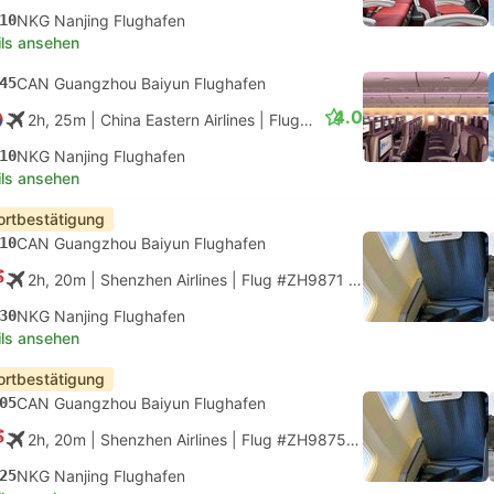
10
NKG Nanjing Flughafen
ils ansehen
45
CAN Guangzhou Baiyun Flughafen
4.0
2h, 25m
| China Eastern Airlines
|
Flug #MU2718
|
Economy
10
NKG Nanjing Flughafen
ils ansehen
ortbestätigung
10
CAN Guangzhou Baiyun Flughafen
2h, 20m
| Shenzhen Airlines
|
Flug #ZH9871
|
Economy
30
NKG Nanjing Flughafen
ils ansehen
ortbestätigung
05
CAN Guangzhou Baiyun Flughafen
2h, 20m
| Shenzhen Airlines
|
Flug #ZH9875
|
Economy
25
NKG Nanjing Flughafen