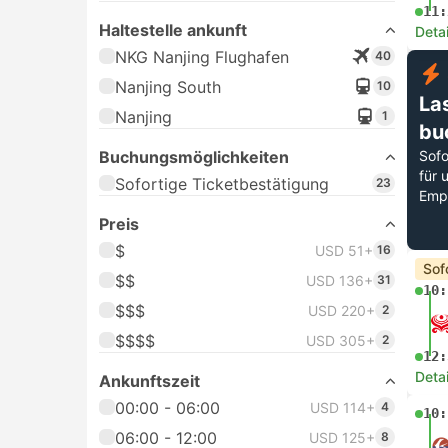
11:
Haltestelle ankunft
Deta
NKG Nanjing Flughafen
40
Nanjing South
10
La
Nanjing
1
bu
Buchungsmöglichkeiten
Sofo
für 
Sofortige Ticketbestätigung
23
Emp
Preis
$
USD 51+
16
Sof
$$
USD 136+
31
10:
$$$
USD 220+
2
$$$$
USD 305+
2
12:
Deta
Ankunftszeit
00:00 - 06:00
USD 114+
4
10:
06:00 - 12:00
USD 125+
8