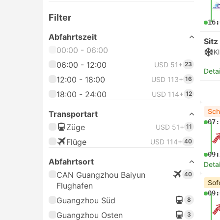
Filter
16:
Abfahrtszeit
Sitz
00:00 - 06:00
K
06:00 - 12:00
USD 51+
23
Deta
12:00 - 18:00
USD 113+
16
18:00 - 24:00
USD 114+
12
Sch
Transportart
07:
Züge
USD 51+
11
Flüge
USD 114+
40
09:
Abfahrtsort
Deta
CAN Guangzhou Baiyun
40
Sof
Flughafen
09:
Guangzhou Süd
8
Guangzhou Osten
3