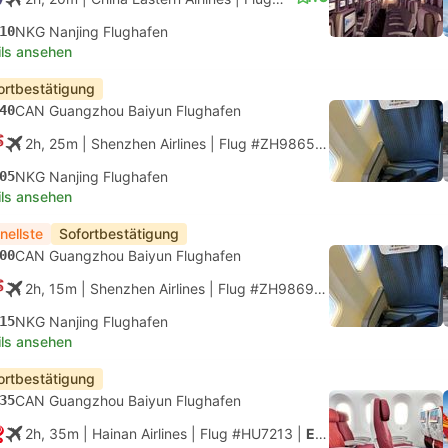
10
NKG Nanjing Flughafen
ils ansehen
ortbestätigung
40
CAN Guangzhou Baiyun Flughafen
2h, 25m
| Shenzhen Airlines
|
Flug #ZH9865
|
Economy
05
NKG Nanjing Flughafen
ils ansehen
nellste
Sofortbestätigung
00
CAN Guangzhou Baiyun Flughafen
2h, 15m
| Shenzhen Airlines
|
Flug #ZH9869
|
Economy
15
NKG Nanjing Flughafen
ils ansehen
ortbestätigung
35
CAN Guangzhou Baiyun Flughafen
2h, 35m
| Hainan Airlines
|
Flug #HU7213
|
Economy