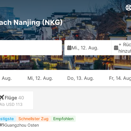
ach Nanjing (NKG)
+ Rüc
Mi., 12. Aug.
hinzu
. Aug.
Mi, 12. Aug.
Do, 13. Aug.
Fr, 14. Aug
Flüge
40
Ab USD 113
stigste
Schnellster Zug
Empfohlen
05
Guangzhou Osten