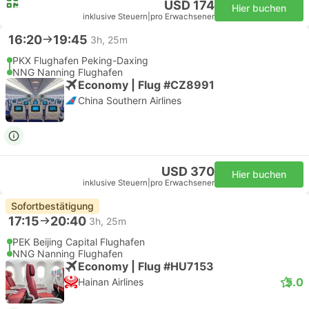
USD 174
Hier buchen
inklusive Steuern
|
pro Erwachsener
16:20
19:45
3h, 25m
PKX Flughafen Peking-Daxing
NNG Nanning Flughafen
Economy | Flug #CZ8991
China Southern Airlines
USD 370
Hier buchen
inklusive Steuern
|
pro Erwachsener
Sofortbestätigung
17:15
20:40
3h, 25m
PEK Beijing Capital Flughafen
NNG Nanning Flughafen
Economy | Flug #HU7153
5.0
Hainan Airlines