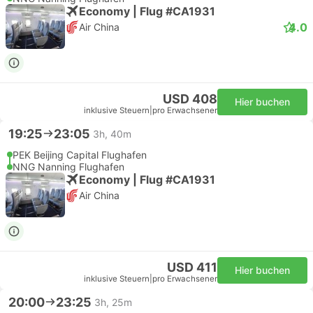
Economy | Flug #CA1931
4.0
Air China
USD 408
Hier buchen
inklusive Steuern
|
pro Erwachsener
19:25
23:05
3h, 40m
PEK Beijing Capital Flughafen
NNG Nanning Flughafen
Economy | Flug #CA1931
Air China
USD 411
Hier buchen
inklusive Steuern
|
pro Erwachsener
20:00
23:25
3h, 25m