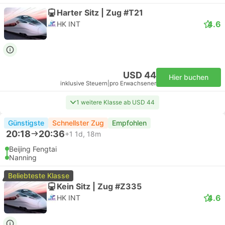
Harter Sitz | Zug #T21
4.6
HK INT
USD 44
Hier buchen
inklusive Steuern
|
pro Erwachsener
1 weitere Klasse ab USD 44
Günstigste
Schnellster Zug
Empfohlen
20:18
20:36
+1
1d, 18m
Beijing Fengtai
Nanning
Beliebteste Klasse
Kein Sitz | Zug #Z335
4.6
HK INT