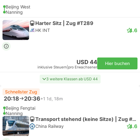
Beijing West
Nanning
Harter Sitz | Zug #T289
4.6
HK INT
USD 44
Hier buchen
inklusive Steuern
|
pro Erwachsener
3 weitere Klassen ab USD 44
Schnellster Zug
20:18
20:36
+1
1d, 18m
Beijing Fengtai
Nanning
Transport stehend (keine Sitze) | Zug #Z335
4.6
China Railway