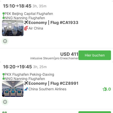
15:10
18:45
3h, 35m
PEK Beijing Capital Flughafen
NNG Nanning Flughafen
Economy | Flug #CA1933
Air China
USD 411
Hier buchen
inklusive Steuern
|
pro Erwachsener
16:20
19:45
3h, 25m
PKX Flughafen Peking-Daxing
NNG Nanning Flughafen
Economy | Flug #CZ8991
5.0
China Southern Airlines