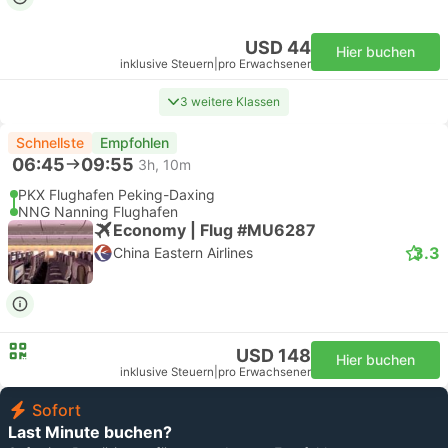
USD 44
Hier buchen
inklusive Steuern
|
pro Erwachsener
3 weitere Klassen
Schnellste
Empfohlen
06:45
09:55
3h, 10m
PKX Flughafen Peking-Daxing
NNG Nanning Flughafen
Economy | Flug #MU6287
3.3
China Eastern Airlines
USD 148
Hier buchen
inklusive Steuern
|
pro Erwachsener
Sofort
Last Minute buchen?