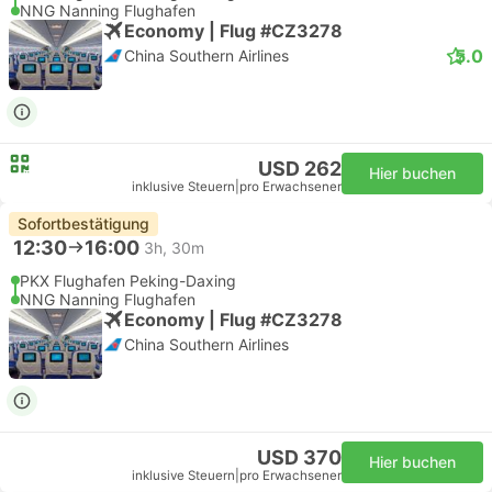
NNG Nanning Flughafen
Economy | Flug #CZ3278
5.0
China Southern Airlines
USD 262
Hier buchen
inklusive Steuern
|
pro Erwachsener
Sofortbestätigung
12:30
16:00
3h, 30m
PKX Flughafen Peking-Daxing
NNG Nanning Flughafen
Economy | Flug #CZ3278
China Southern Airlines
USD 370
Hier buchen
inklusive Steuern
|
pro Erwachsener