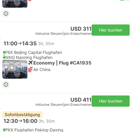
USD 311
Hier buchen
inklusive Steuern
|
pro Erwachsener
11:00
14:35
3h, 35m
PEK Beijing Capital Flughafen
NNG Nanning Flughafen
Economy | Flug #CA1935
Air China
USD 411
Hier buchen
inklusive Steuern
|
pro Erwachsener
Sofortbestätigung
12:30
16:00
3h, 30m
PKX Flughafen Peking-Daxing