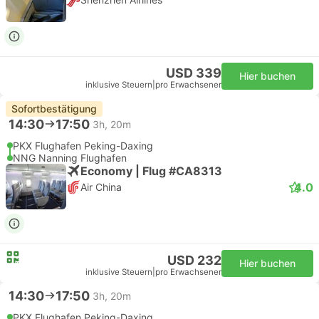
USD 339
Hier buchen
inklusive Steuern
|
pro Erwachsener
Sofortbestätigung
14:30
17:50
3h, 20m
PKX Flughafen Peking-Daxing
NNG Nanning Flughafen
Economy | Flug #CA8313
4.0
Air China
USD 232
Hier buchen
inklusive Steuern
|
pro Erwachsener
14:30
17:50
3h, 20m
PKX Flughafen Peking-Daxing