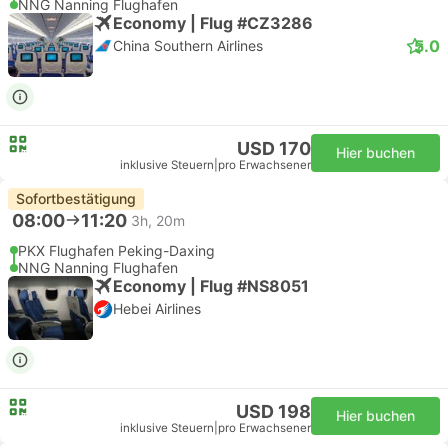
NNG Nanning Flughafen
Economy | Flug #CZ3286
5.0
China Southern Airlines
USD 170
Hier buchen
inklusive Steuern
|
pro Erwachsener
Sofortbestätigung
08:00
11:20
3h, 20m
PKX Flughafen Peking-Daxing
NNG Nanning Flughafen
Economy | Flug #NS8051
Hebei Airlines
USD 198
Hier buchen
inklusive Steuern
|
pro Erwachsener