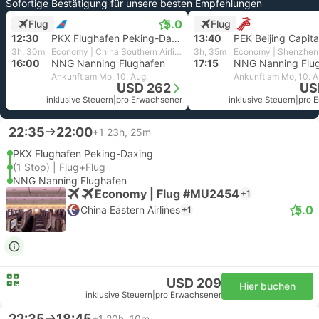
Sofortige Bestätigung für unsere besten Empfehlungen
5.0
Flug
Flug
12:30
PKX Flughafen Peking-Daxing
13:40
3h, 30m
Economy | China Southern Airlines
3h, 35m
Economy | Shenzhen 
16:00
NNG Nanning Flughafen
17:15
NNG Nanning Flu
Ankunft am Mo, 10. Aug.
Ankunft am Mo, 10. A
USD 262
US
inklusive Steuern
|
pro Erwachsener
inklusive Steuern
|
pro 
22:35
22:00
+1
23h, 25m
PKX Flughafen Peking-Daxing
(1 Stop) | Flug+Flug
NNG Nanning Flughafen
Economy | Flug #MU2454
+1
5.0
China Eastern Airlines
+1
USD 209
Hier buchen
inklusive Steuern
|
pro Erwachsener
22:35
18:45
+1
20h, 10m