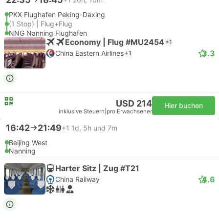
PKX Flughafen Peking-Daxing
(1 Stop) | Flug+Flug
NNG Nanning Flughafen
Economy | Flug #MU2454
+1
3.3
China Eastern Airlines
+1
USD 214
Hier buchen
inklusive Steuern
|
pro Erwachsener
16:42
21:49
+1
1d, 5h und 7m
Beijing West
Nanning
Harter Sitz | Zug #T21
4.6
China Railway