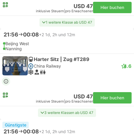
USD 47
Hier buchen
inklusive Steuern
|
pro Erwachsener
1 weitere Klasse ab USD 47
21:56
00:08
+2
1d, 2h und 12m
Beijing West
Nanning
Harter Sitz | Zug #T289
4.6
China Railway
USD 47
Hier buchen
inklusive Steuern
|
pro Erwachsener
3 weitere Klassen ab USD 47
Günstigste
21:56
00:08
+2
1d, 2h und 12m