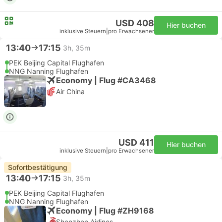
USD 408
Hier buchen
inklusive Steuern
|
pro Erwachsener
13:40
17:15
3h, 35m
PEK Beijing Capital Flughafen
NNG Nanning Flughafen
Economy | Flug #CA3468
Air China
USD 411
Hier buchen
inklusive Steuern
|
pro Erwachsener
Sofortbestätigung
13:40
17:15
3h, 35m
PEK Beijing Capital Flughafen
NNG Nanning Flughafen
Economy | Flug #ZH9168
Shenzhen Airlines