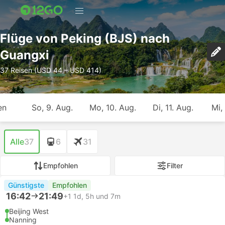
Flüge von Peking (BJS) nach
Guangxi
37 Reisen (USD 44 – USD 414)
en
So, 9. Aug.
Mo, 10. Aug.
Di, 11. Aug.
Mi,
Alle
37
6
31
Empfohlen
Filter
Günstigste
Empfohlen
16:42
21:49
+1
1d, 5h und 7m
Beijing West
Nanning