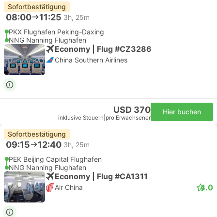
Sofortbestätigung
08:00
11:25
3h, 25m
PKX Flughafen Peking-Daxing
NNG Nanning Flughafen
Economy | Flug #CZ3286
China Southern Airlines
USD 370
Hier buchen
inklusive Steuern
|
pro Erwachsener
Sofortbestätigung
09:15
12:40
3h, 25m
PEK Beijing Capital Flughafen
NNG Nanning Flughafen
Economy | Flug #CA1311
4.0
Air China