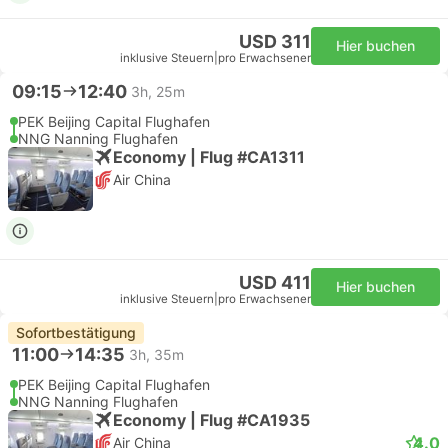
USD 311
Hier buchen
inklusive Steuern
|
pro Erwachsener
09:15
12:40
3h, 25m
PEK Beijing Capital Flughafen
NNG Nanning Flughafen
Economy | Flug #CA1311
Air China
USD 411
Hier buchen
inklusive Steuern
|
pro Erwachsener
Sofortbestätigung
11:00
14:35
3h, 35m
PEK Beijing Capital Flughafen
NNG Nanning Flughafen
Economy | Flug #CA1935
4.0
Air China