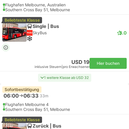
Flughafen Melbourne, Australien
Southern Cross Bay 51, Melbourne
Beliebteste Klasse
Single | Bus
5.0
SkyBus
USD 19
Hier buchen
inklusive Steuern
|
pro Erwachsener
1 weitere Klasse ab USD 32
Sofortbestätigung
06:00
06:33
33m
Flughafen Melbourne 4
Southern Cross Bay 51, Melbourne
Beliebteste Klasse
Zurück | Bus