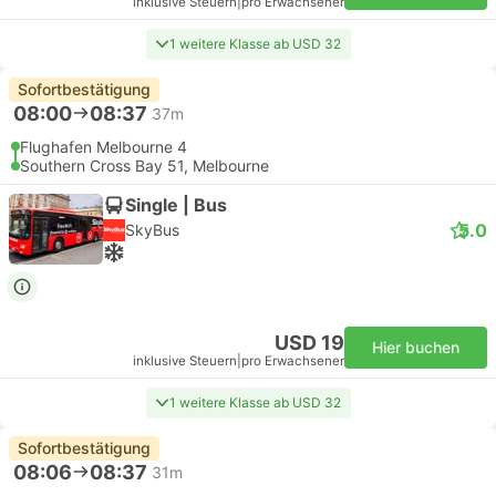
inklusive Steuern
|
pro Erwachsener
1 weitere Klasse ab USD 32
Sofortbestätigung
08:00
08:37
37m
Flughafen Melbourne 4
Southern Cross Bay 51, Melbourne
Single | Bus
5.0
SkyBus
USD 19
Hier buchen
inklusive Steuern
|
pro Erwachsener
1 weitere Klasse ab USD 32
Sofortbestätigung
08:06
08:37
31m