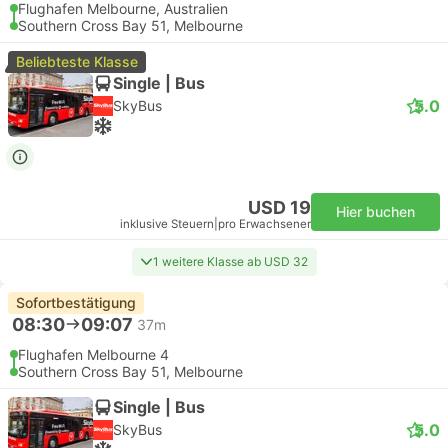
Flughafen Melbourne, Australien
Southern Cross Bay 51, Melbourne
Beliebteste Klasse
Single | Bus
5.0
SkyBus
USD 19
Hier buchen
inklusive Steuern
|
pro Erwachsener
1 weitere Klasse ab USD 32
Sofortbestätigung
08:30
09:07
37m
Flughafen Melbourne 4
Southern Cross Bay 51, Melbourne
Single | Bus
5.0
SkyBus