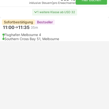
inklusive Steuern
|
pro Erwachsener
1 weitere Klasse ab USD 32
Sofortbestätigung
Bestseller
11:00
11:35
35m
Flughafen Melbourne 4
Southern Cross Bay 51, Melbourne
Beliebteste Klasse
Single | Bus
5.0
SkyBus
USD 19
Hier buchen
inklusive Steuern
|
pro Erwachsener
1 weitere Klasse ab USD 32
Sofortbestätigung