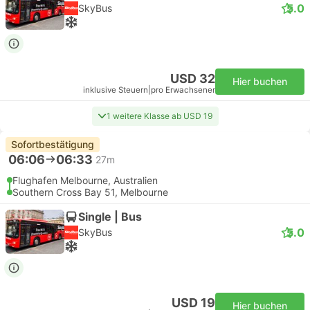
5.0
SkyBus
USD 32
Hier buchen
inklusive Steuern
|
pro Erwachsener
1 weitere Klasse ab USD 19
Sofortbestätigung
06:06
06:33
27m
Flughafen Melbourne, Australien
Southern Cross Bay 51, Melbourne
Single | Bus
5.0
SkyBus
USD 19
Hier buchen