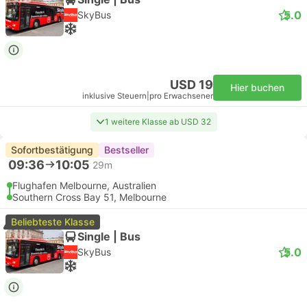
5.0
SkyBus
USD 19
Hier buchen
inklusive Steuern
|
pro Erwachsener
1 weitere Klasse ab USD 32
Sofortbestätigung
Bestseller
09:36
10:05
29m
Flughafen Melbourne, Australien
Southern Cross Bay 51, Melbourne
Beliebteste Klasse
Single | Bus
5.0
SkyBus