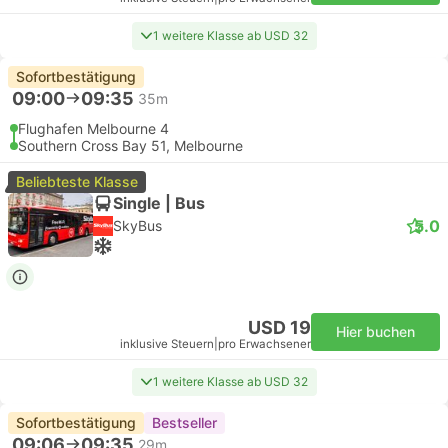
1 weitere Klasse ab USD 32
Sofortbestätigung
09:00
09:35
35m
Flughafen Melbourne 4
Southern Cross Bay 51, Melbourne
Beliebteste Klasse
Single | Bus
5.0
SkyBus
USD 19
Hier buchen
inklusive Steuern
|
pro Erwachsener
1 weitere Klasse ab USD 32
Sofortbestätigung
Bestseller
09:06
09:35
29m