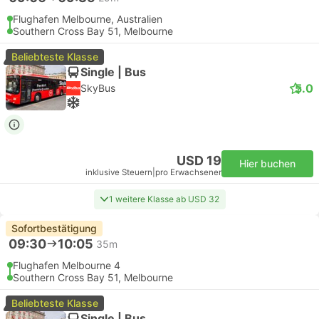
Flughafen Melbourne, Australien
Southern Cross Bay 51, Melbourne
Beliebteste Klasse
Single | Bus
5.0
SkyBus
USD 19
Hier buchen
inklusive Steuern
|
pro Erwachsener
1 weitere Klasse ab USD 32
Sofortbestätigung
09:30
10:05
35m
Flughafen Melbourne 4
Southern Cross Bay 51, Melbourne
Beliebteste Klasse
Single | Bus