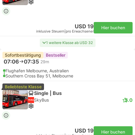
USD 19
Hier buchen
inklusive Steuern
|
pro Erwachsener
1 weitere Klasse ab USD 32
Sofortbestätigung
Bestseller
07:06
07:35
29m
Flughafen Melbourne, Australien
Southern Cross Bay 51, Melbourne
Beliebteste Klasse
Single | Bus
5.0
SkyBus
USD 19
Hier buchen