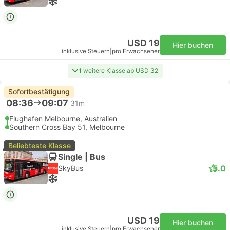
USD 19
Hier buchen
inklusive Steuern
|
pro Erwachsener
1 weitere Klasse ab USD 32
Sofortbestätigung
08:36
09:07
31m
Flughafen Melbourne, Australien
Southern Cross Bay 51, Melbourne
Beliebteste Klasse
Single | Bus
5.0
SkyBus
USD 19
Hier buchen
inklusive Steuern
|
pro Erwachsener