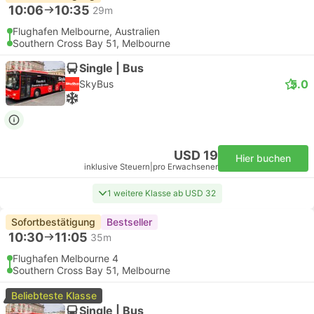
10:06
10:35
29m
Flughafen Melbourne, Australien
Southern Cross Bay 51, Melbourne
Single | Bus
5.0
SkyBus
USD 19
Hier buchen
inklusive Steuern
|
pro Erwachsener
1 weitere Klasse ab USD 32
Sofortbestätigung
Bestseller
10:30
11:05
35m
Flughafen Melbourne 4
Southern Cross Bay 51, Melbourne
Beliebteste Klasse
Single | Bus