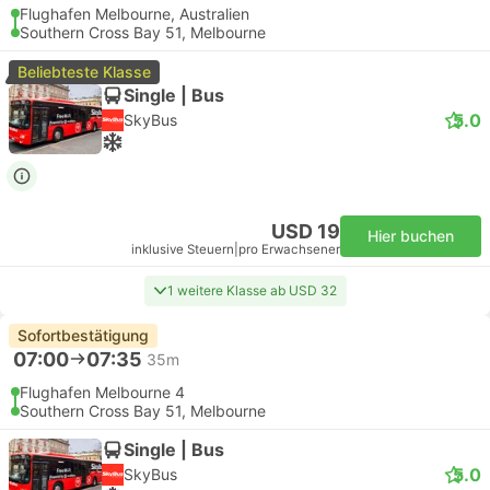
Flughafen Melbourne, Australien
Southern Cross Bay 51, Melbourne
Beliebteste Klasse
Single | Bus
5.0
SkyBus
USD 19
Hier buchen
inklusive Steuern
|
pro Erwachsener
1 weitere Klasse ab USD 32
Sofortbestätigung
07:00
07:35
35m
Flughafen Melbourne 4
Southern Cross Bay 51, Melbourne
Single | Bus
5.0
SkyBus