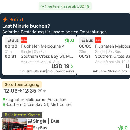
1 weitere Klasse ab USD 19
Sofort
Last Minute buchen?
Sofortige Bestätigung für unsere besten Empfehlungen
5.0
Bus
Bus
00:00
Flughafen Melbourne 4
00:03
Flughafen Melbou
31m
Single | SkyBus
28m
Single | SkyBus
00:31
Southern Cross Bay 51, Melbourne
00:31
Ankunft am Mo, 10. Aug.
Ankunft am Mo, 10. A
USD 19
U
inklusive Steuern
|
pro Erwachsener
inklusive Steuern
|
pro 
Sofortbestätigung
12:06
12:35
29m
Flughafen Melbourne, Australien
Southern Cross Bay 51, Melbourne
Beliebteste Klasse
Single | Bus
5.0
SkyBus