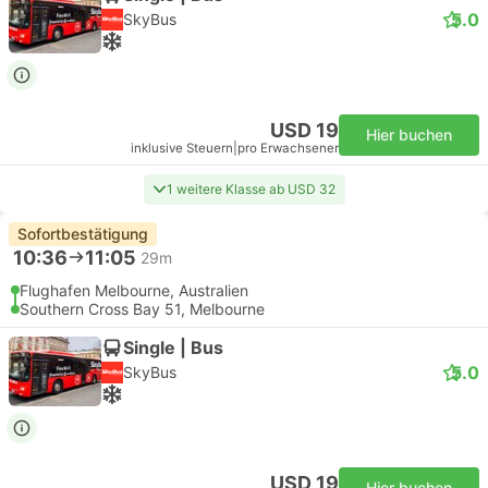
5.0
SkyBus
USD 19
Hier buchen
inklusive Steuern
|
pro Erwachsener
1 weitere Klasse ab USD 32
Sofortbestätigung
10:36
11:05
29m
Flughafen Melbourne, Australien
Southern Cross Bay 51, Melbourne
Single | Bus
5.0
SkyBus
USD 19
Hier buchen