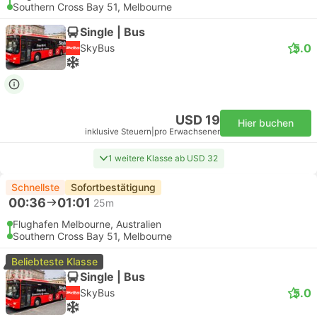
Southern Cross Bay 51, Melbourne
Single | Bus
5.0
SkyBus
USD 19
Hier buchen
inklusive Steuern
|
pro Erwachsener
1 weitere Klasse ab USD 32
Schnellste
Sofortbestätigung
00:36
01:01
25m
Flughafen Melbourne, Australien
Southern Cross Bay 51, Melbourne
Beliebteste Klasse
Single | Bus
5.0
SkyBus