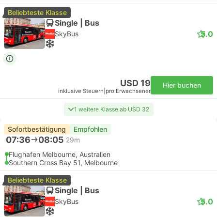
Beliebteste Klasse
Single | Bus
5.0
SkyBus
USD 19
Hier buchen
inklusive Steuern
|
pro Erwachsener
1 weitere Klasse ab USD 32
Sofortbestätigung
Empfohlen
07:36
08:05
29m
Flughafen Melbourne, Australien
Southern Cross Bay 51, Melbourne
Beliebteste Klasse
Single | Bus
5.0
SkyBus