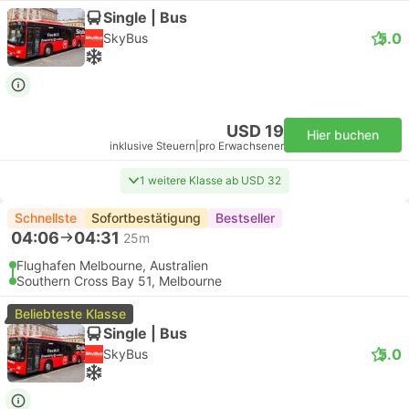
Single | Bus
5.0
SkyBus
USD 19
Hier buchen
inklusive Steuern
|
pro Erwachsener
1 weitere Klasse ab USD 32
Schnellste
Sofortbestätigung
Bestseller
04:06
04:31
25m
Flughafen Melbourne, Australien
Southern Cross Bay 51, Melbourne
Beliebteste Klasse
Single | Bus
5.0
SkyBus