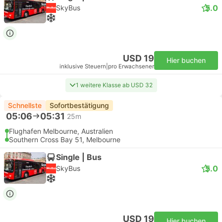
5.0
SkyBus
USD 19
Hier buchen
inklusive Steuern
|
pro Erwachsener
1 weitere Klasse ab USD 32
Schnellste
Sofortbestätigung
05:06
05:31
25m
Flughafen Melbourne, Australien
Southern Cross Bay 51, Melbourne
Single | Bus
5.0
SkyBus
USD 19
Hier buchen