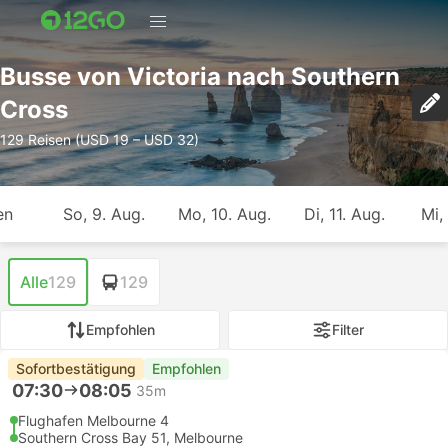
Busse von Victoria nach Southern
Cross
129 Reisen (USD 19 – USD 32)
en
So, 9. Aug.
Mo, 10. Aug.
Di, 11. Aug.
Mi,
Alle
129
129
Empfohlen
Filter
Sofortbestätigung
Empfohlen
07:30
08:05
35m
Flughafen Melbourne 4
Southern Cross Bay 51, Melbourne