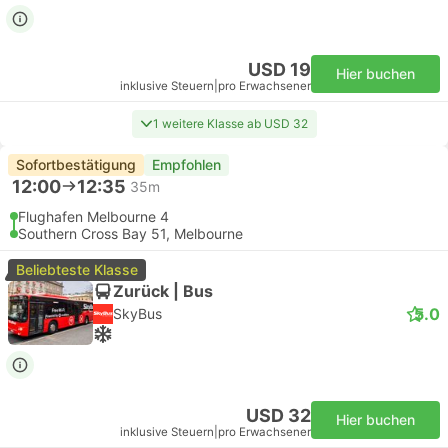
USD 19
Hier buchen
inklusive Steuern
|
pro Erwachsener
1 weitere Klasse ab USD 32
Sofortbestätigung
Empfohlen
12:00
12:35
35m
Flughafen Melbourne 4
Southern Cross Bay 51, Melbourne
Beliebteste Klasse
Zurück | Bus
5.0
SkyBus
USD 32
Hier buchen
inklusive Steuern
|
pro Erwachsener