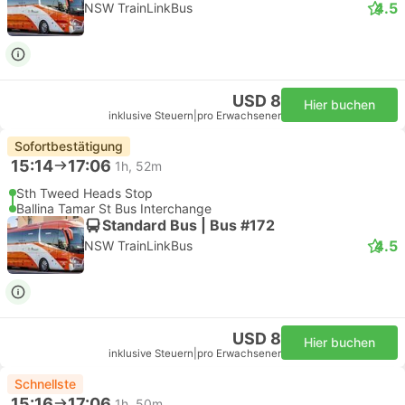
4.5
NSW TrainLinkBus
USD 8
Hier buchen
inklusive Steuern
|
pro Erwachsener
Sofortbestätigung
15:14
17:06
1h, 52m
Sth Tweed Heads Stop
Ballina Tamar St Bus Interchange
Standard Bus | Bus #172
4.5
NSW TrainLinkBus
USD 8
Hier buchen
inklusive Steuern
|
pro Erwachsener
Schnellste
15:16
17:06
1h, 50m