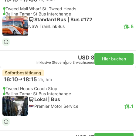
Tweed Mall Wharf St, Tweed Heads
Ballina Tamar St Bus Interchange
Standard Bus | Bus #172
4.5
NSW TrainLinkBus
USD 8
Hier buchen
inklusive Steuern
|
pro Erwachsener
Sofortbestätigung
16:10
18:15
2h, 5m
Tweed Heads Coach Stop
Ballina Tamar St Bus Interchange
Lokal | Bus
4.1
Premier Motor Service