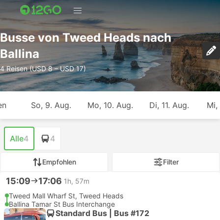
Busse von Tweed Heads nach
Ballina
4 Reisen (USD 8 – USD 17)
en
So, 9. Aug.
Mo, 10. Aug.
Di, 11. Aug.
Mi,
Alle
4
4
Empfohlen
Filter
15:09
17:06
1h, 57m
Tweed Mall Wharf St, Tweed Heads
Ballina Tamar St Bus Interchange
Standard Bus | Bus #172