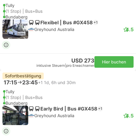
Tully
(1 Stop) | Bus+Bus
Bundaberg
Flexibel | Bus #GX458
+1
4.5
Greyhound Australia
USD 273
Hier buchen
inklusive Steuern
|
pro Erwachsener
Sofortbestätigung
17:15
23:45
+1
1d, 6h und 30m
Tully
(1 Stop) | Bus+Bus
Bundaberg
Early Bird | Bus #GX458
+1
4.5
Greyhound Australia