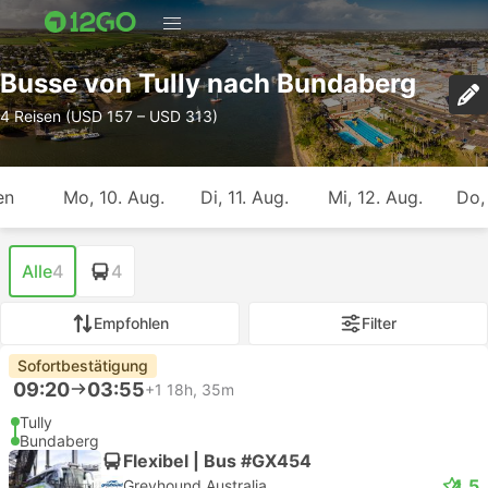
Busse von Tully nach Bundaberg
4 Reisen (USD 157 – USD 313)
en
Mo, 10. Aug.
Di, 11. Aug.
Mi, 12. Aug.
Do,
Alle
4
4
Empfohlen
Filter
Sofortbestätigung
09:20
03:55
+1
18h, 35m
Tully
Bundaberg
Flexibel | Bus #GX454
4.5
Greyhound Australia