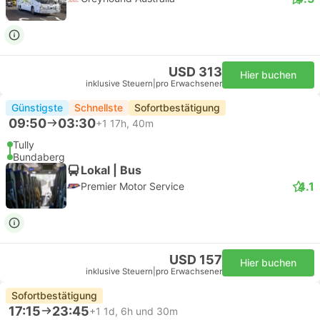
USD 313
Hier buchen
inklusive Steuern
|
pro Erwachsener
Günstigste
Schnellste
Sofortbestätigung
09:50
03:30
+1
17h, 40m
Tully
Bundaberg
Lokal | Bus
4.1
Premier Motor Service
USD 157
Hier buchen
inklusive Steuern
|
pro Erwachsener
Sofortbestätigung
17:15
23:45
+1
1d, 6h und 30m