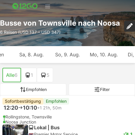
Busse von Townsville nach Noosa
6 Reisen (USD 137 – USD 347)
en
Sa, 8. Aug.
So, 9. Aug.
Mo, 10. Aug.
Di,
Alle
6
1
5
Empfohlen
Filter
Sofortbestätigung
Empfohlen
12:20
10:10
+1
21h, 50m
Rollingstone, Townsville
Noosa Junction
Lokal | Bus
4.1
Premier Motor Service