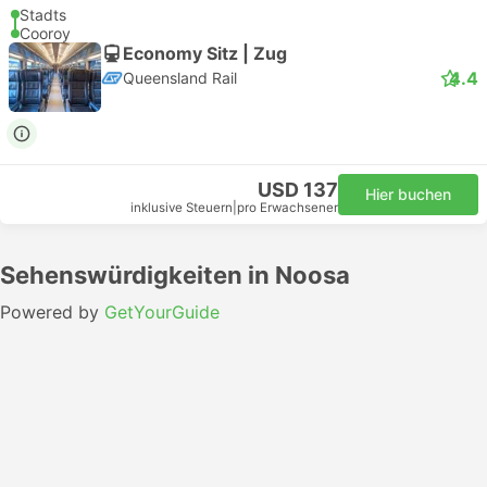
Stadts
Cooroy
Economy Sitz | Zug
4.4
Queensland Rail
USD 137
Hier buchen
inklusive Steuern
|
pro Erwachsener
Sehenswürdigkeiten in Noosa
Powered by
GetYourGuide