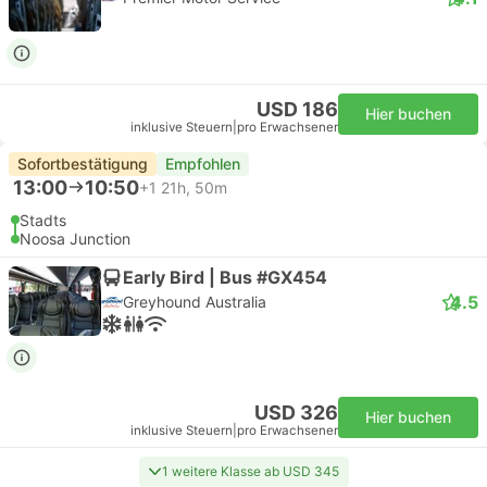
USD 186
Hier buchen
inklusive Steuern
|
pro Erwachsener
Sofortbestätigung
Empfohlen
13:00
10:50
+1
21h, 50m
Stadts
Noosa Junction
Early Bird | Bus #GX454
4.5
Greyhound Australia
USD 326
Hier buchen
inklusive Steuern
|
pro Erwachsener
1 weitere Klasse ab USD 345