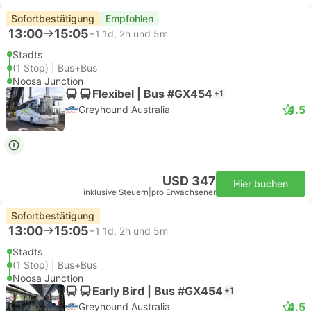
Sofortbestätigung
Empfohlen
13:00
15:05
+1
1d, 2h und 5m
Stadts
(1 Stop) | Bus+Bus
Noosa Junction
Flexibel | Bus #GX454
+1
4.5
Greyhound Australia
USD 347
Hier buchen
inklusive Steuern
|
pro Erwachsener
Sofortbestätigung
13:00
15:05
+1
1d, 2h und 5m
Stadts
(1 Stop) | Bus+Bus
Noosa Junction
Early Bird | Bus #GX454
+1
4.5
Greyhound Australia