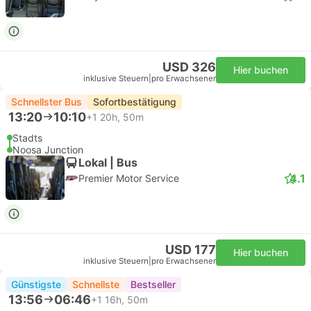
USD 326
Hier buchen
inklusive Steuern
|
pro Erwachsener
Schnellster Bus
Sofortbestätigung
13:20
10:10
+1
20h, 50m
Stadts
Noosa Junction
Lokal | Bus
4.1
Premier Motor Service
USD 177
Hier buchen
inklusive Steuern
|
pro Erwachsener
Günstigste
Schnellste
Bestseller
13:56
06:46
+1
16h, 50m