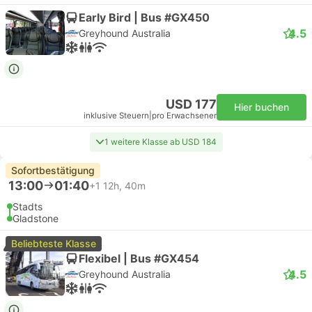
Early Bird | Bus #GX450
4.5
Greyhound Australia
USD 177
Hier buchen
inklusive Steuern
|
pro Erwachsener
1 weitere Klasse ab USD 184
Sofortbestätigung
13:00
01:40
+1
12h, 40m
Stadts
Gladstone
Beliebteste Klasse
Flexibel | Bus #GX454
4.5
Greyhound Australia