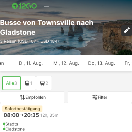
Busse von Townsville nach
Gladstone
3 Reisen (USD 107 – USD 184)
en
Di, 11. Aug.
Mi, 12. Aug.
Do, 13. Aug.
Fr,
Alle
3
1
2
Empfohlen
Filter
Sofortbestätigung
08:00
20:35
12h, 35m
Stadts
Gladstone