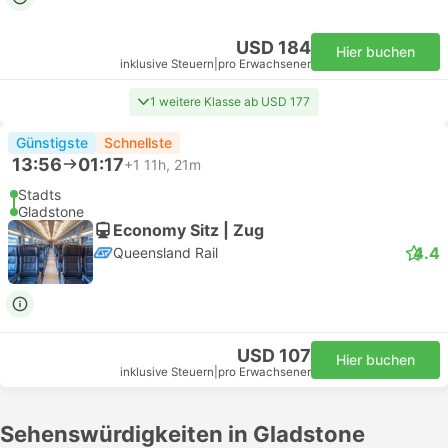
USD 184
Hier buchen
inklusive Steuern
|
pro Erwachsener
1 weitere Klasse ab USD 177
Günstigste
Schnellste
13:56
01:17
+1
11h, 21m
Stadts
Gladstone
Economy Sitz | Zug
4.4
Queensland Rail
USD 107
Hier buchen
inklusive Steuern
|
pro Erwachsener
Sehenswürdigkeiten in Gladstone