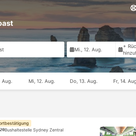
oast
+ Rüc
st
Mi., 12. Aug.
hinzu
. Aug.
Mi, 12. Aug.
Do, 13. Aug.
Fr, 14. Aug
ortbestätigung
20
Bushaltestelle Sydney Zentral