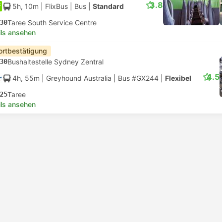
3.8
5h, 10m
| FlixBus
|
Bus
|
Standard
30
Taree South Service Centre
ils ansehen
ortbestätigung
30
Bushaltestelle Sydney Zentral
4.5
4h, 55m
| Greyhound Australia
|
Bus #GX244
|
Flexibel
25
Taree
ils ansehen