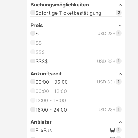
Buchungsmöglichkeiten
Sofortige Ticketbestätigung
2
Preis
$
USD 28+
1
$$
$$$
$$$$
USD 83+
1
Ankunftszeit
00:00 - 06:00
USD 83+
1
06:00 - 12:00
12:00 - 18:00
18:00 - 24:00
USD 28+
1
Anbieter
FlixBus
1