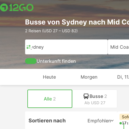
Busse von Sydney nach Mid C
2 Reisen (USD 27 – USD 82)
Sydney
Mid Coa
Unterkunft finden
Heute
Morgen
Di, 11
Busse
2
Alle
2
Ab USD 27
Sof
Sortieren nach
Empfohlen
17: