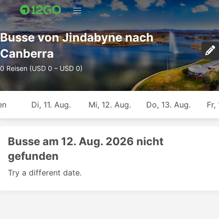
Busse von Jindabyne nach
Canberra
0 Reisen (USD 0 – USD 0)
en
Di, 11. Aug.
Mi, 12. Aug.
Do, 13. Aug.
Fr,
Busse am 12. Aug. 2026 nicht
gefunden
Try a different date.