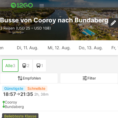
Busse von Cooroy nach Bundaberg
3 Reisen (USD 25 – USD 108)
en
Di, 11. Aug.
Mi, 12. Aug.
Do, 13. Aug.
Fr,
Alle
3
2
1
Empfohlen
Filter
Günstigste
Schnellste
18:57
21:35
2h, 38m
Cooroy
Bundaberg
Beliebteste Klasse