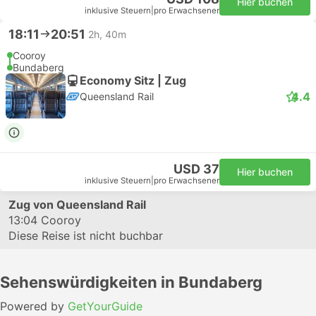
Hier buchen
inklusive Steuern
|
pro Erwachsener
18:11
20:51
2h, 40m
Cooroy
Bundaberg
Economy Sitz | Zug
4.4
Queensland Rail
USD 37
Hier buchen
inklusive Steuern
|
pro Erwachsener
Zug von Queensland Rail
13:04
Cooroy
Diese Reise ist nicht buchbar
Sehenswürdigkeiten in Bundaberg
Powered by
GetYourGuide