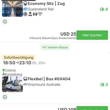
Economy Sitz | Zug
4.4
Queensland Rail
USD 25
Hier buchen
inklusive Steuern
|
pro Erwachsener
1 weitere Klasse
Sofortbestätigung
16:50
23:10
6h, 20m
Cooroy
Bundaberg
Flexibel | Bus #GX404
4.5
Greyhound Australia
USD 108