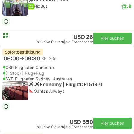
3.8
FlixBus
USD 26
Hier buchen
inklusive Steuern
|
pro Erwachsener
Sofortbestätigung
06:00
09:30
3h, 30m
CBR Flughafen Canberra
(1 Stop) | Flug+Flug
SYD Flughafen Sydney, Australien
Economy | Flug #QF1519
+1
Qantas Airways
USD 550
Hier buchen
inklusive Steuern
|
pro Erwachsener