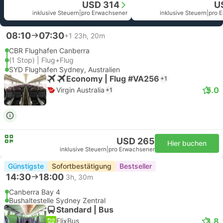
USD 314
U
inklusive Steuern
|
pro Erwachsener
inklusive Steuern
|
pro 
08:10
07:30
+1
23h, 20m
CBR Flughafen Canberra
(1 Stop) | Flug+Flug
SYD Flughafen Sydney, Australien
Economy | Flug #VA256
+1
5.0
Virgin Australia
+1
USD 265
Hier buchen
inklusive Steuern
|
pro Erwachsener
Günstigste
Sofortbestätigung
Bestseller
14:30
18:00
3h, 30m
Canberra Bay 4
Bushaltestelle Sydney Zentral
Standard | Bus
3.8
FlixBus