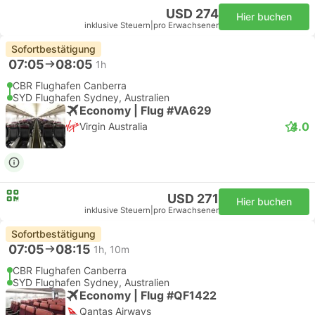
USD 274
Hier buchen
inklusive Steuern
|
pro Erwachsener
Sofortbestätigung
07:05
08:05
1h
CBR Flughafen Canberra
SYD Flughafen Sydney, Australien
Economy | Flug #VA629
4.0
Virgin Australia
USD 271
Hier buchen
inklusive Steuern
|
pro Erwachsener
Sofortbestätigung
07:05
08:15
1h, 10m
CBR Flughafen Canberra
SYD Flughafen Sydney, Australien
Economy | Flug #QF1422
Qantas Airways