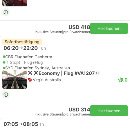
USD 418
Hier buchen
inklusive Steuern
|
pro Erwachsener
Sofortbestätigung
06:20
22:20
16h
CBR Flughafen Canberra
(1 Stop) | Flug+Flug
SYD Flughafen Sydney, Australien
Economy | Flug #VA1207
+1
5.0
Virgin Australia
USD 314
Hier buchen
inklusive Steuern
|
pro Erwachsener
07:05
08:05
1h