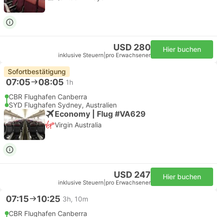
USD 280
Hier buchen
inklusive Steuern
|
pro Erwachsener
Sofortbestätigung
07:05
08:05
1h
CBR Flughafen Canberra
SYD Flughafen Sydney, Australien
Economy | Flug #VA629
Virgin Australia
USD 247
Hier buchen
inklusive Steuern
|
pro Erwachsener
07:15
10:25
3h, 10m
CBR Flughafen Canberra