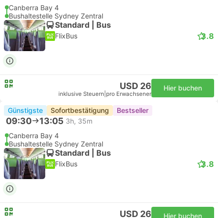
Canberra Bay 4
Bushaltestelle Sydney Zentral
Standard | Bus
3.8
FlixBus
USD 26
Hier buchen
inklusive Steuern
|
pro Erwachsener
Günstigste
Sofortbestätigung
Bestseller
09:30
13:05
3h, 35m
Canberra Bay 4
Bushaltestelle Sydney Zentral
Standard | Bus
3.8
FlixBus
USD 26
Hier buchen