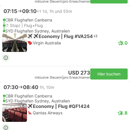
inklusive Steuern
|
pro Erwachsener
07:15
09:10
+1
1d, 1h und 55m
CBR Flughafen Canberra
(1 Stop) | Flug+Flug
SYD Flughafen Sydney, Australien
Economy | Flug #VA254
+1
5.0
Virgin Australia
USD 273
Hier buchen
inklusive Steuern
|
pro Erwachsener
07:30
08:40
1h, 10m
CBR Flughafen Canberra
SYD Flughafen Sydney, Australien
Economy | Flug #QF1424
4.8
Qantas Airways