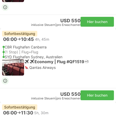
USD 550
Hier buchen
inklusive Steuern
|
pro Erwachsener
Sofortbestätigung
06:00
10:45
4h, 45m
CBR Flughafen Canberra
(1 Stop) | Flug+Flug
SYD Flughafen Sydney, Australien
Economy | Flug #QF1519
+1
Qantas Airways
USD 550
Hier buchen
inklusive Steuern
|
pro Erwachsener
Sofortbestätigung
06:00
11:30
5h, 30m