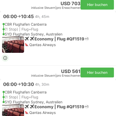
USD 703
Hier buchen
inklusive Steuern
|
pro Erwachsener
06:00
10:45
4h, 45m
CBR Flughafen Canberra
(1 Stop) | Flug+Flug
SYD Flughafen Sydney, Australien
Economy | Flug #QF1519
+1
Qantas Airways
USD 561
Hier buchen
inklusive Steuern
|
pro Erwachsener
06:00
10:30
4h, 30m
CBR Flughafen Canberra
(1 Stop) | Flug+Flug
SYD Flughafen Sydney, Australien
Economy | Flug #QF1519
+1
Qantas Airways