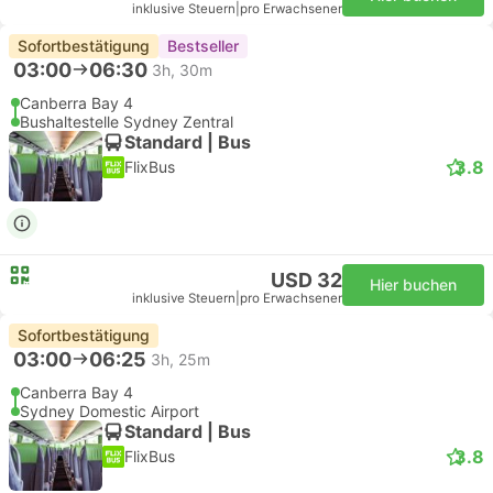
inklusive Steuern
|
pro Erwachsener
Sofortbestätigung
Bestseller
03:00
06:30
3h, 30m
Canberra Bay 4
Bushaltestelle Sydney Zentral
Standard | Bus
3.8
FlixBus
USD 32
Hier buchen
inklusive Steuern
|
pro Erwachsener
Sofortbestätigung
03:00
06:25
3h, 25m
Canberra Bay 4
Sydney Domestic Airport
Standard | Bus
3.8
FlixBus