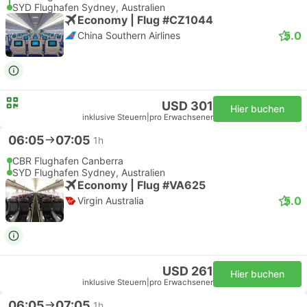
SYD Flughafen Sydney, Australien
Economy | Flug #CZ1044
5.0
China Southern Airlines
USD 301
Hier buchen
inklusive Steuern
|
pro Erwachsener
06:05
07:05
1h
CBR Flughafen Canberra
SYD Flughafen Sydney, Australien
Economy | Flug #VA625
5.0
Virgin Australia
USD 261
Hier buchen
inklusive Steuern
|
pro Erwachsener
06:05
07:05
1h