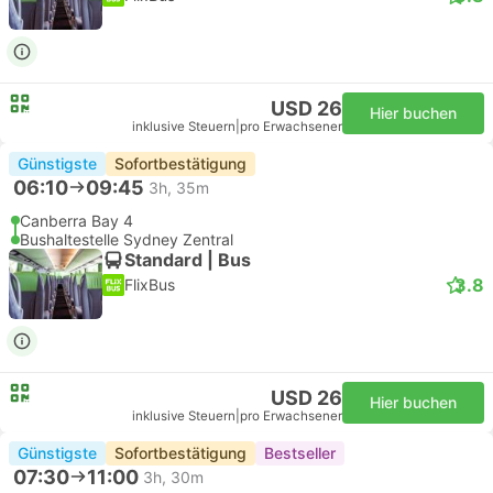
USD 26
Hier buchen
inklusive Steuern
|
pro Erwachsener
Günstigste
Sofortbestätigung
06:10
09:45
3h, 35m
Canberra Bay 4
Bushaltestelle Sydney Zentral
Standard | Bus
3.8
FlixBus
USD 26
Hier buchen
inklusive Steuern
|
pro Erwachsener
Günstigste
Sofortbestätigung
Bestseller
07:30
11:00
3h, 30m