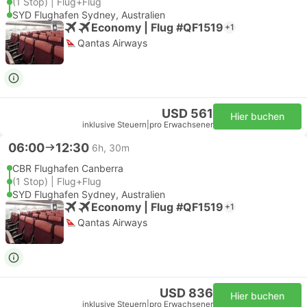
(1 Stop) | Flug+Flug
SYD Flughafen Sydney, Australien
Economy | Flug #QF1519
+1
Qantas Airways
USD 561
Hier buchen
inklusive Steuern
|
pro Erwachsener
06:00
12:30
6h, 30m
CBR Flughafen Canberra
(1 Stop) | Flug+Flug
SYD Flughafen Sydney, Australien
Economy | Flug #QF1519
+1
Qantas Airways
USD 836
Hier buchen
inklusive Steuern
|
pro Erwachsener