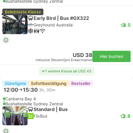
Bushaltestelle Sydney Zentral
Beliebteste Klasse
Early Bird | Bus #GX322
4.5
Greyhound Australia
USD 38
Hier buchen
inklusive Steuern
|
pro Erwachsener
1 weitere Klasse ab USD 43
Günstigste
Sofortbestätigung
Bestseller
12:00
15:30
3h, 30m
Canberra Bay 4
Bushaltestelle Sydney Zentral
Standard | Bus
3.8
FlixBus