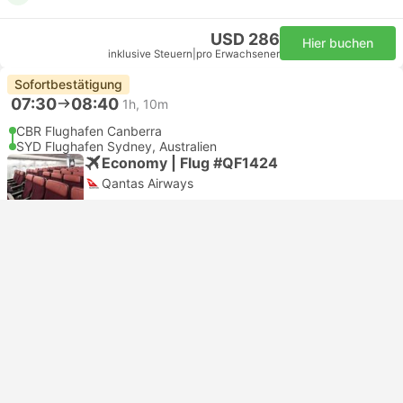
USD 286
Hier buchen
inklusive Steuern
|
pro Erwachsener
Sofortbestätigung
07:30
08:40
1h, 10m
CBR Flughafen Canberra
SYD Flughafen Sydney, Australien
Economy | Flug #QF1424
Qantas Airways
USD 274
Hier buchen
inklusive Steuern
|
pro Erwachsener
ganzen Text anzeigen
Sehenswürdigkeiten in Sydney