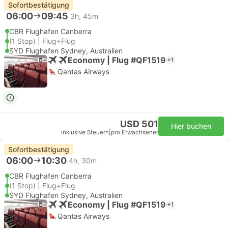
Sofortbestätigung
06:00
09:45
3h, 45m
CBR Flughafen Canberra
(1 Stop) | Flug+Flug
SYD Flughafen Sydney, Australien
Economy | Flug #QF1519
+1
Qantas Airways
USD 501
Hier buchen
inklusive Steuern
|
pro Erwachsener
Sofortbestätigung
06:00
10:30
4h, 30m
CBR Flughafen Canberra
(1 Stop) | Flug+Flug
SYD Flughafen Sydney, Australien
Economy | Flug #QF1519
+1
Qantas Airways