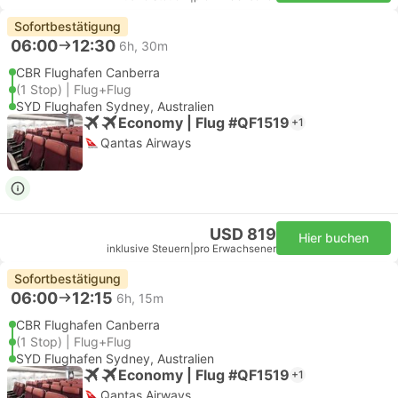
Sofortbestätigung
06:00
12:30
6h, 30m
CBR Flughafen Canberra
(1 Stop) | Flug+Flug
SYD Flughafen Sydney, Australien
Economy | Flug #QF1519
+1
Qantas Airways
USD 819
Hier buchen
inklusive Steuern
|
pro Erwachsener
Sofortbestätigung
06:00
12:15
6h, 15m
CBR Flughafen Canberra
(1 Stop) | Flug+Flug
SYD Flughafen Sydney, Australien
Economy | Flug #QF1519
+1
Qantas Airways