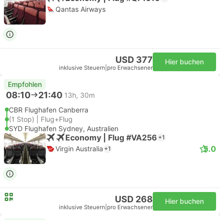
Qantas Airways
USD 377
Hier buchen
inklusive Steuern
|
pro Erwachsener
Empfohlen
08:10
21:40
13h, 30m
CBR Flughafen Canberra
(1 Stop) | Flug+Flug
SYD Flughafen Sydney, Australien
Economy | Flug #VA256
+1
5.0
Virgin Australia
+1
USD 268
Hier buchen
inklusive Steuern
|
pro Erwachsener