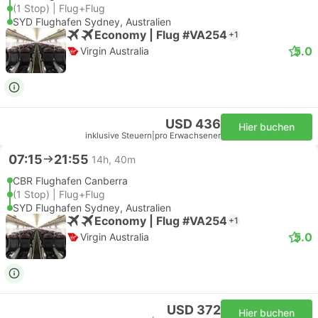
(1 Stop) | Flug+Flug
SYD Flughafen Sydney, Australien
Economy | Flug #VA254
+1
5.0
Virgin Australia
USD 436
Hier buchen
inklusive Steuern
|
pro Erwachsener
07:15
21:55
14h, 40m
CBR Flughafen Canberra
(1 Stop) | Flug+Flug
SYD Flughafen Sydney, Australien
Economy | Flug #VA254
+1
5.0
Virgin Australia
USD 372
Hier buchen