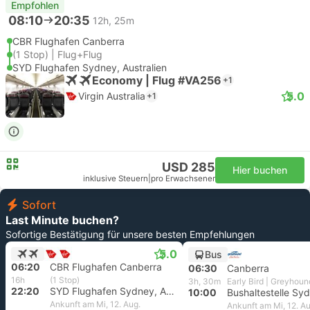
Empfohlen
08:10
20:35
12h, 25m
CBR Flughafen Canberra
(1 Stop) | Flug+Flug
SYD Flughafen Sydney, Australien
Economy | Flug #VA256
+1
5.0
Virgin Australia
+1
USD 285
Hier buchen
inklusive Steuern
|
pro Erwachsener
Sofort
Last Minute buchen?
Sofortige Bestätigung für unsere besten Empfehlungen
5.0
Bus
06:20
CBR Flughafen Canberra
06:30
Canberra
16h
(1 Stop)
3h, 30m
Early Bird | Greyhoun
22:20
SYD Flughafen Sydney, Australien
10:00
Ankunft am Mi, 12. Aug.
Ankunft am Mi, 12. Au