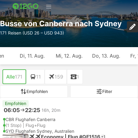
Busse von Canberra nach Sydney
171 Reisen (USD 26 – USD 943)
en
Di, 11. Aug.
Mi, 12. Aug.
Do, 13. Aug.
Fr,
Alle
171
11
159
1
Empfohlen
Filter
Empfohlen
06:05
22:25
16h, 20m
CBR Flughafen Canberra
(1 Stop) | Flug+Flug
SYD Flughafen Sydney, Australien
Economy | Flug #QF1516
+1