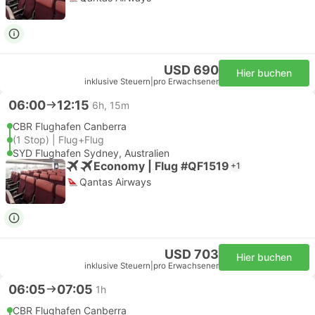
USD 690
Hier buchen
inklusive Steuern
|
pro Erwachsener
06:00
12:15
6h, 15m
CBR Flughafen Canberra
(1 Stop) | Flug+Flug
SYD Flughafen Sydney, Australien
Economy | Flug #QF1519
+1
Qantas Airways
USD 703
Hier buchen
inklusive Steuern
|
pro Erwachsener
06:05
07:05
1h
CBR Flughafen Canberra