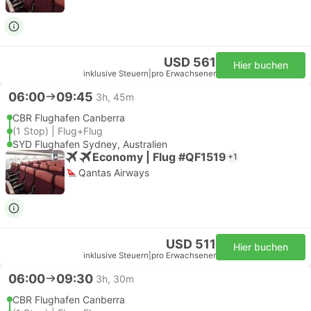
USD 561
Hier buchen
inklusive Steuern
|
pro Erwachsener
06:00
09:45
3h, 45m
CBR Flughafen Canberra
(1 Stop) | Flug+Flug
SYD Flughafen Sydney, Australien
Economy | Flug #QF1519
+1
Qantas Airways
USD 511
Hier buchen
inklusive Steuern
|
pro Erwachsener
06:00
09:30
3h, 30m
CBR Flughafen Canberra