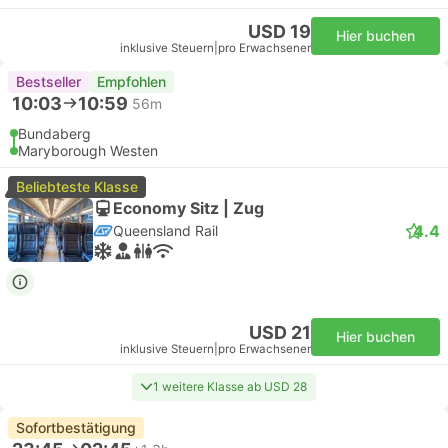
USD 19
Hier buchen
inklusive Steuern
|
pro Erwachsener
Bestseller
Empfohlen
10:03
10:59
56m
Bundaberg
Maryborough Westen
Beliebteste Klasse
Economy Sitz | Zug
4.4
Queensland Rail
USD 21
Hier buchen
inklusive Steuern
|
pro Erwachsener
1 weitere Klasse ab USD 28
Sofortbestätigung