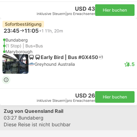
USD 43
Hier buchen
inklusive Steuern
|
pro Erwachsener
Sofortbestätigung
23:45
11:05
+1
11h, 20m
Bundaberg
(1 Stop) | Bus+Bus
Maryborough
Early Bird | Bus #GX450
+1
4.5
Greyhound Australia
USD 26
Hier buchen
inklusive Steuern
|
pro Erwachsener
Zug von Queensland Rail
03:27
Bundaberg
Diese Reise ist nicht buchbar