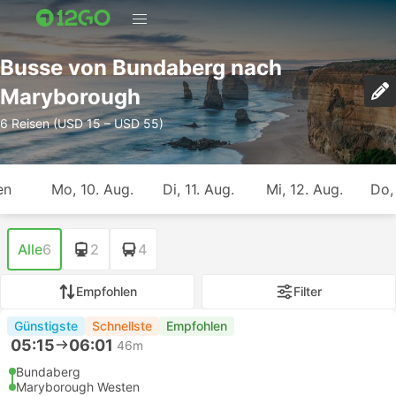
Busse von Bundaberg nach
Maryborough
6 Reisen (USD 15 – USD 55)
en
Mo, 10. Aug.
Di, 11. Aug.
Mi, 12. Aug.
Do,
Alle
6
2
4
Empfohlen
Filter
Günstigste
Schnellste
Empfohlen
05:15
06:01
46m
Bundaberg
Maryborough Westen