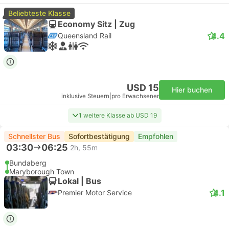
Beliebteste Klasse
Economy Sitz | Zug
4.4
Queensland Rail
USD 15
Hier buchen
inklusive Steuern
|
pro Erwachsener
1 weitere Klasse ab USD 19
Schnellster Bus
Sofortbestätigung
Empfohlen
03:30
06:25
2h, 55m
Bundaberg
Maryborough Town
Lokal | Bus
4.1
Premier Motor Service