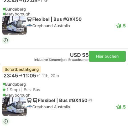
23:45
02:45
+1
3h
Bundaberg
Maryborough
Flexibel | Bus #GX450
4.5
Greyhound Australia
USD 55
Hier buchen
inklusive Steuern
|
pro Erwachsener
Sofortbestätigung
23:45
11:05
+1
11h, 20m
Bundaberg
(1 Stop) | Bus+Bus
Maryborough
Flexibel | Bus #GX450
+1
4.5
Greyhound Australia