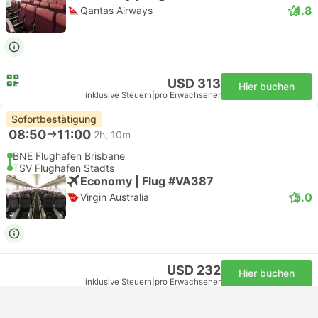
4.8
Qantas Airways
USD 313
Hier buchen
inklusive Steuern
|
pro Erwachsener
Sofortbestätigung
08:50
11:00
2h, 10m
BNE Flughafen Brisbane
TSV Flughafen Stadts
Economy | Flug #VA387
5.0
Virgin Australia
USD 232
Hier buchen
inklusive Steuern
|
pro Erwachsener
08:50
11:00
2h, 10m