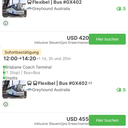
Flexibel | Bus #GX402
4.5
Greyhound Australia
USD 420
Hier buchen
inklusive Steuern
|
pro Erwachsener
Sofortbestätigung
12:00
14:20
+1
1d, 2h und 20m
Brisbane Coach Terminal
(1 Stop) | Bus+Bus
Stadts
Flexibel | Bus #GX402
+1
4.5
Greyhound Australia
USD 455
Hier buchen
inklusive Steuern
|
pro Erwachsener