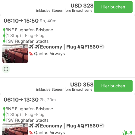
USD 328
Hier buchen
inklusive Steuern
|
pro Erwachsener
06:10
15:50
9h, 40m
BNE Flughafen Brisbane
(1 Stop) | Flug+Flug
TSV Flughafen Stadts
Economy | Flug #QF1560
+1
Qantas Airways
USD 358
Hier buchen
inklusive Steuern
|
pro Erwachsener
06:10
13:30
7h, 20m
BNE Flughafen Brisbane
(1 Stop) | Flug+Flug
TSV Flughafen Stadts
Economy | Flug #QF1560
+1
4.8
Qantas Airways