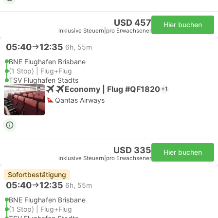
USD 457
Hier buchen
inklusive Steuern
|
pro Erwachsener
05:40
12:35
6h, 55m
BNE Flughafen Brisbane
(1 Stop) | Flug+Flug
TSV Flughafen Stadts
Economy | Flug #QF1820
+1
Qantas Airways
USD 335
Hier buchen
inklusive Steuern
|
pro Erwachsener
Sofortbestätigung
05:40
12:35
6h, 55m
BNE Flughafen Brisbane
(1 Stop) | Flug+Flug