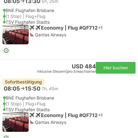
08:05
13:30
5h, 25m
BNE Flughafen Brisbane
(1 Stop) | Flug+Flug
TSV Flughafen Stadts
Economy | Flug #QF712
+1
Qantas Airways
USD 484
Hier buchen
inklusive Steuern
|
pro Erwachsener
Sofortbestätigung
08:05
15:50
7h, 45m
BNE Flughafen Brisbane
(1 Stop) | Flug+Flug
TSV Flughafen Stadts
Economy | Flug #QF712
+1
Qantas Airways