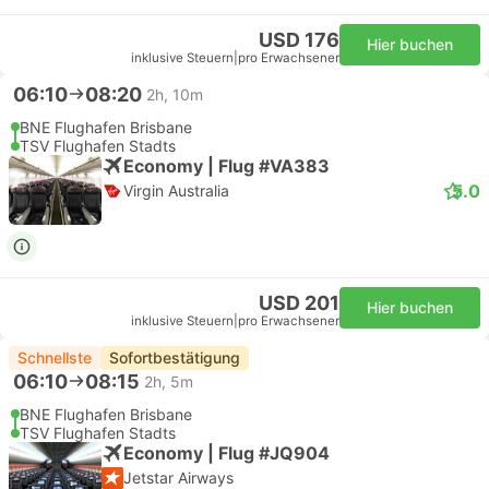
USD 176
Hier buchen
inklusive Steuern
|
pro Erwachsener
06:10
08:20
2h, 10m
BNE Flughafen Brisbane
TSV Flughafen Stadts
Economy | Flug #VA383
5.0
Virgin Australia
USD 201
Hier buchen
inklusive Steuern
|
pro Erwachsener
Schnellste
Sofortbestätigung
06:10
08:15
2h, 5m
BNE Flughafen Brisbane
TSV Flughafen Stadts
Economy | Flug #JQ904
Jetstar Airways