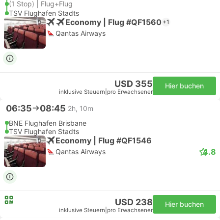
(1 Stop) | Flug+Flug
TSV Flughafen Stadts
Economy | Flug #QF1560
+1
Qantas Airways
USD 355
Hier buchen
inklusive Steuern
|
pro Erwachsener
06:35
08:45
2h, 10m
BNE Flughafen Brisbane
TSV Flughafen Stadts
Economy | Flug #QF1546
4.8
Qantas Airways
USD 238
Hier buchen
inklusive Steuern
|
pro Erwachsener