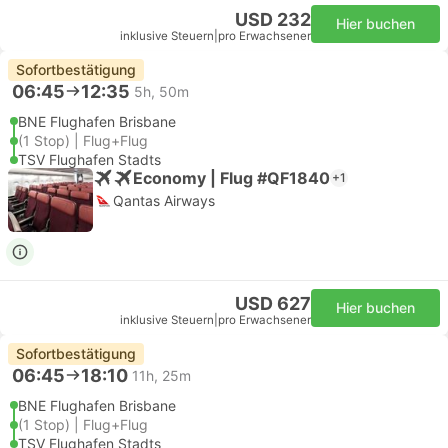
USD 232
Hier buchen
inklusive Steuern
|
pro Erwachsener
Sofortbestätigung
06:45
12:35
5h, 50m
BNE Flughafen Brisbane
(1 Stop) | Flug+Flug
TSV Flughafen Stadts
Economy | Flug #QF1840
+1
Qantas Airways
USD 627
Hier buchen
inklusive Steuern
|
pro Erwachsener
Sofortbestätigung
06:45
18:10
11h, 25m
BNE Flughafen Brisbane
(1 Stop) | Flug+Flug
TSV Flughafen Stadts