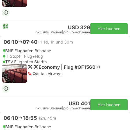
USD 329
Hier buchen
inklusive Steuern
|
pro Erwachsener
06:10
07:40
+1
1d, 1h und 30m
BNE Flughafen Brisbane
(1 Stop) | Flug+Flug
TSV Flughafen Stadts
Economy | Flug #QF1560
+1
Qantas Airways
USD 401
Hier buchen
inklusive Steuern
|
pro Erwachsener
06:10
18:55
12h, 45m
BNE Flughafen Brisbane