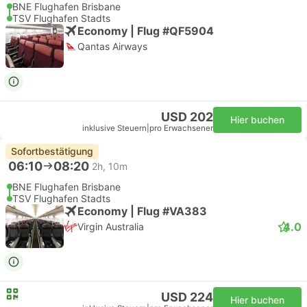
BNE Flughafen Brisbane
TSV Flughafen Stadts
Economy | Flug #QF5904
Qantas Airways
USD 202
Hier buchen
inklusive Steuern
|
pro Erwachsener
Sofortbestätigung
06:10
08:20
2h, 10m
BNE Flughafen Brisbane
TSV Flughafen Stadts
Economy | Flug #VA383
4.0
Virgin Australia
USD 224
Hier buchen