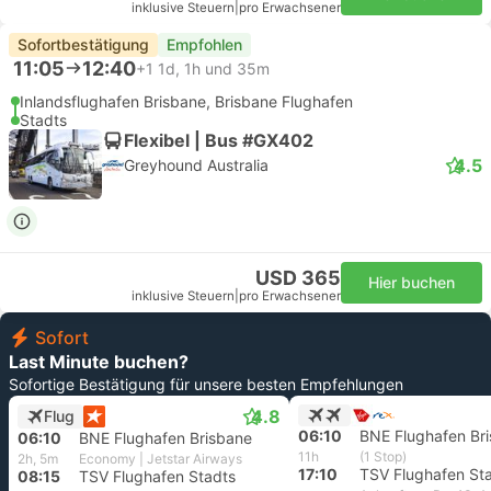
inklusive Steuern
|
pro Erwachsener
Sofortbestätigung
Empfohlen
11:05
12:40
+1
1d, 1h und 35m
Inlandsflughafen Brisbane, Brisbane Flughafen
Stadts
Flexibel | Bus #GX402
4.5
Greyhound Australia
USD 365
Hier buchen
inklusive Steuern
|
pro Erwachsener
Sofort
Last Minute buchen?
Sofortige Bestätigung für unsere besten Empfehlungen
4.8
Flug
06:10
BNE Flughafen Br
06:10
BNE Flughafen Brisbane
11h
(1 Stop)
2h, 5m
Economy | Jetstar Airways
17:10
TSV Flughafen St
08:15
TSV Flughafen Stadts