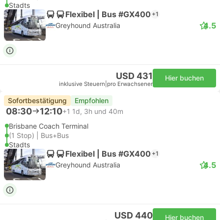
Stadts
Flexibel | Bus #GX400
+1
4.5
Greyhound Australia
USD 431
Hier buchen
inklusive Steuern
|
pro Erwachsener
Sofortbestätigung
Empfohlen
08:30
12:10
+1
1d, 3h und 40m
Brisbane Coach Terminal
(1 Stop) | Bus+Bus
Stadts
Flexibel | Bus #GX400
+1
4.5
Greyhound Australia
USD 440
Hier buchen