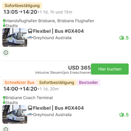
Sofortbestätigung
13:05
14:20
+1
1d, 1h und 15m
Inlandsflughafen Brisbane, Brisbane Flughafen
Stadts
Flexibel | Bus #GX404
4.5
Greyhound Australia
USD 365
Hier buchen
inklusive Steuern
|
pro Erwachsener
Schnellster Bus
Sofortbestätigung
Bestseller
14:00
14:20
+1
1d, 20m
Brisbane Coach Terminal
Stadts
Flexibel | Bus #GX404
4.5
Greyhound Australia