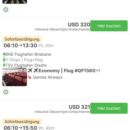
USD 320
Hier buchen
inklusive Steuern
|
pro Erwachsener
Sofortbestätigung
06:10
13:30
7h, 20m
BNE Flughafen Brisbane
(1 Stop) | Flug+Flug
TSV Flughafen Stadts
Economy | Flug #QF1560
+1
Qantas Airways
USD 321
Hier buchen
inklusive Steuern
|
pro Erwachsener
Sofortbestätigung
06:10
15:50
9h, 40m