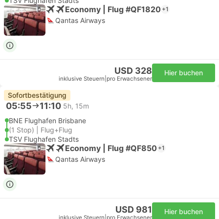
TSV Flughafen Stadts
Economy | Flug #QF1820
+1
Qantas Airways
USD 328
Hier buchen
inklusive Steuern
|
pro Erwachsener
Sofortbestätigung
05:55
11:10
5h, 15m
BNE Flughafen Brisbane
(1 Stop) | Flug+Flug
TSV Flughafen Stadts
Economy | Flug #QF850
+1
Qantas Airways
USD 981
Hier buchen
inklusive Steuern
|
pro Erwachsener