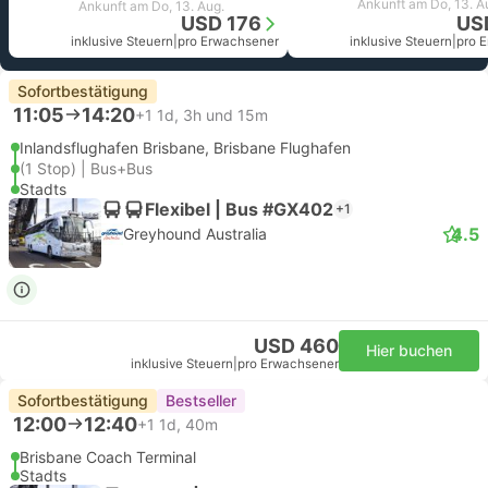
Ankunft am Do, 13. A
Ankunft am Do, 13. Aug.
USD 176
US
inklusive Steuern
|
pro Erwachsener
inklusive Steuern
|
pro 
Sofortbestätigung
11:05
14:20
+1
1d, 3h und 15m
Inlandsflughafen Brisbane, Brisbane Flughafen
(1 Stop) | Bus+Bus
Stadts
Flexibel | Bus #GX402
+1
4.5
Greyhound Australia
USD 460
Hier buchen
inklusive Steuern
|
pro Erwachsener
Sofortbestätigung
Bestseller
12:00
12:40
+1
1d, 40m
Brisbane Coach Terminal
Stadts