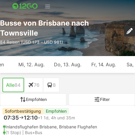
Busse von Brisbane nach
Townsville
84 Reisen (USD 173 – USD 981)
en
Mi, 12. Aug.
Do, 13. Aug.
Fr, 14. Aug.
Sa,
Alle
84
76
8
Empfohlen
Filter
Sofortbestätigung
Empfohlen
07:35
12:10
+1
1d, 4h und 35m
Inlandsflughafen Brisbane, Brisbane Flughafen
(1 Stop) | Bus+Bus