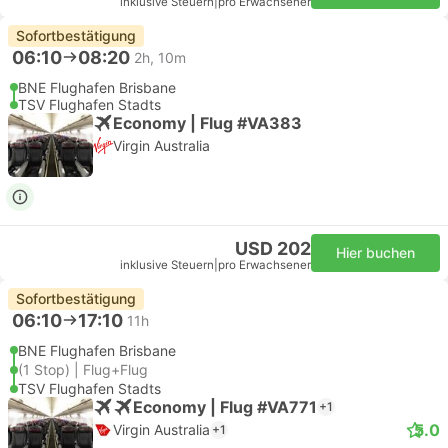
inklusive Steuern
|
pro Erwachsener
Sofortbestätigung
06:10
08:20
2h, 10m
BNE Flughafen Brisbane
TSV Flughafen Stadts
Economy | Flug #VA383
Virgin Australia
USD 202
Hier buchen
inklusive Steuern
|
pro Erwachsener
Sofortbestätigung
06:10
17:10
11h
BNE Flughafen Brisbane
(1 Stop) | Flug+Flug
TSV Flughafen Stadts
Economy | Flug #VA771
+1
5.0
Virgin Australia
+1