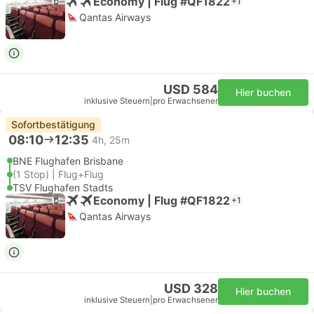
Economy | Flug #QF1822
+1
Qantas Airways
USD 584
Hier buchen
inklusive Steuern
|
pro Erwachsener
Sofortbestätigung
08:10
12:35
4h, 25m
BNE Flughafen Brisbane
(1 Stop) | Flug+Flug
TSV Flughafen Stadts
Economy | Flug #QF1822
+1
Qantas Airways
USD 328
Hier buchen
inklusive Steuern
|
pro Erwachsener