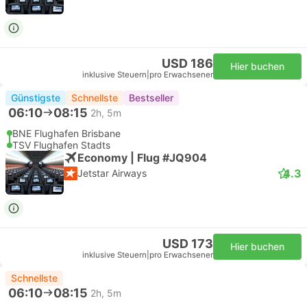
USD 186
Hier buchen
inklusive Steuern
|
pro Erwachsener
Günstigste
Schnellste
Bestseller
06:10
08:15
2h, 5m
BNE Flughafen Brisbane
TSV Flughafen Stadts
Economy | Flug #JQ904
4.3
Jetstar Airways
USD 173
Hier buchen
inklusive Steuern
|
pro Erwachsener
Schnellste
06:10
08:15
2h, 5m