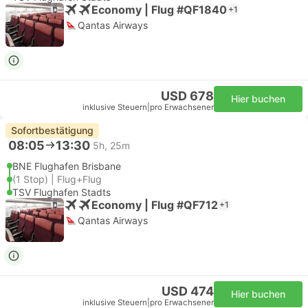
Economy | Flug #QF1840
+1
Qantas Airways
USD 678
Hier buchen
inklusive Steuern
|
pro Erwachsener
Sofortbestätigung
08:05
13:30
5h, 25m
BNE Flughafen Brisbane
(1 Stop) | Flug+Flug
TSV Flughafen Stadts
Economy | Flug #QF712
+1
Qantas Airways
USD 474
Hier buchen
inklusive Steuern
|
pro Erwachsener