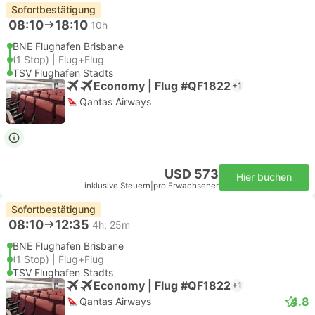
Sofortbestätigung
08:10
18:10
10h
BNE Flughafen Brisbane
(1 Stop) | Flug+Flug
TSV Flughafen Stadts
Economy | Flug #QF1822
+1
Qantas Airways
USD 573
Hier buchen
inklusive Steuern
|
pro Erwachsener
Sofortbestätigung
08:10
12:35
4h, 25m
BNE Flughafen Brisbane
(1 Stop) | Flug+Flug
TSV Flughafen Stadts
Economy | Flug #QF1822
+1
4.8
Qantas Airways