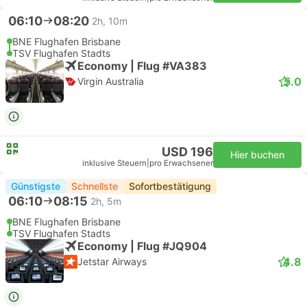
06:10
08:20
2h, 10m
BNE Flughafen Brisbane
TSV Flughafen Stadts
Economy | Flug #VA383
5.0
Virgin Australia
USD 196
Hier buchen
inklusive Steuern
|
pro Erwachsener
Günstigste
Schnellste
Sofortbestätigung
06:10
08:15
2h, 5m
BNE Flughafen Brisbane
TSV Flughafen Stadts
Economy | Flug #JQ904
4.8
Jetstar Airways