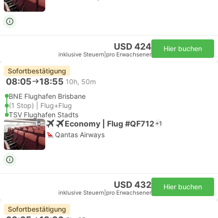
USD 424
Hier buchen
inklusive Steuern
|
pro Erwachsener
Sofortbestätigung
08:05
18:55
10h, 50m
BNE Flughafen Brisbane
(1 Stop) | Flug+Flug
TSV Flughafen Stadts
Economy | Flug #QF712
+1
Qantas Airways
USD 432
Hier buchen
inklusive Steuern
|
pro Erwachsener
Sofortbestätigung