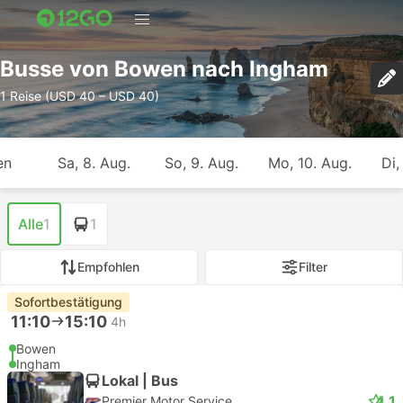
Busse von Bowen nach Ingham
1 Reise (USD 40 – USD 40)
en
Sa, 8. Aug.
So, 9. Aug.
Mo, 10. Aug.
Di,
Alle
1
1
Empfohlen
Filter
Sofortbestätigung
11:10
15:10
4h
Bowen
Ingham
Lokal | Bus
4.1
Premier Motor Service