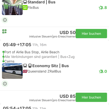
Standard | Bus
3.8
FlixBus
USD 50
Hier buchen
inklusive Steuern
|
pro Erwachsener
05:49
17:05
11h, 16m
Port of Airlie Bus Stop, Airlie Beach
Alle Verbindungen sind garantiert | Bus+Zug
Cairns
Economy Sitz | Bus
5.0
Queensland ZRailBus
USD 85
Hier buchen
inklusive Steuern
|
pro Erwachsener
05:54
17:05
11h, 11m