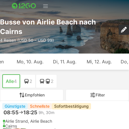
Busse von Airlie Beach nach
Cairns
4 Reisen (USD 50 – USD 99)
en
Mo, 10. Aug.
Di, 11. Aug.
Mi, 12. Aug.
Do,
Alle
4
2
2
Empfohlen
Filter
Günstigste
Schnellste
Sofortbestätigung
08:55
18:25
9h, 30m
Airlie Strand, Airlie Beach
Cairns