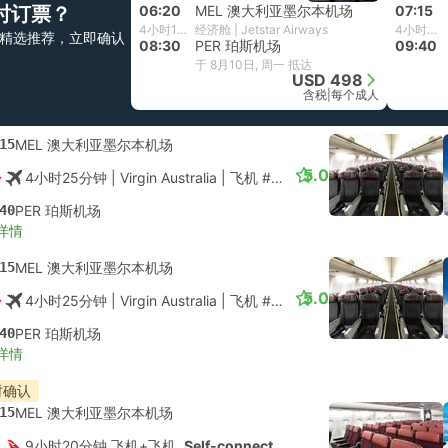
时订票？
06:20
MEL 澳大利亚墨尔本机场
07:15
4小时10分钟
经济舱 | Jetstar Airways
4小时25分钟
精选推荐，立即确认
08:30
PER 珀斯机场
09:40
于 8月10日, 周一 抵达
USD 498
含税
|
每个成人
15
MEL 澳大利亚墨尔本机场
5.0
4小时25分钟
| Virgin Australia
|
飞机 #VA675
|
经济舱
40
PER 珀斯机场
详情
15
MEL 澳大利亚墨尔本机场
5.0
4小时25分钟
| Virgin Australia
|
飞机 #VA675
|
经济舱
40
PER 珀斯机场
详情
时确认
15
MEL 澳大利亚墨尔本机场
9小时20分钟 飞机+飞机.
Self-connect