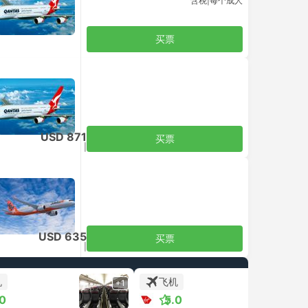
含税
|
每个成人
买票
USD 871
买票
含税
|
每个成人
USD 635
买票
含税
|
每个成人
机
飞机
+1
+1
.0
5.0