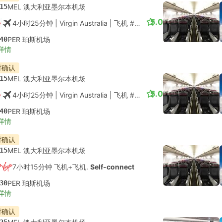
15
MEL 澳大利亚墨尔本机场
5.0
4小时25分钟
| Virgin Australia
|
飞机 #VA677
|
经济舱
40
PER 珀斯机场
详情
时确认
15
MEL 澳大利亚墨尔本机场
5.0
4小时25分钟
| Virgin Australia
|
飞机 #VA677
|
经济舱
40
PER 珀斯机场
详情
时确认
15
MEL 澳大利亚墨尔本机场
7小时15分钟 飞机+飞机.
Self-connect
30
PER 珀斯机场
详情
时确认