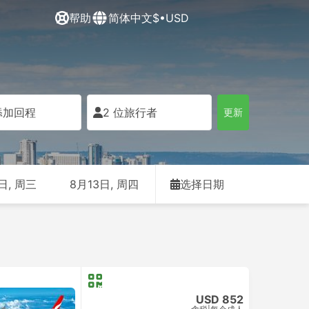
帮助
简体中文
$•USD
添加回程
2 位旅行者
更新
日, 周三
8月13日, 周四
选择日期
USD 852