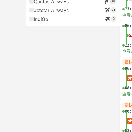
Qantas Airways
66
13:
Jetstar Airways
21
查看
IndiGo
2
06:
12:
查看
最
06:
08:
查看
最
06:
08: