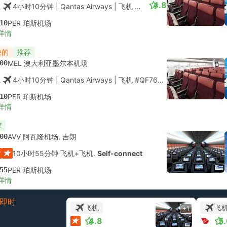
4.8
4小时10分钟
| Qantas Airways
|
飞机 #QF761
|
经济舱
10
PER 珀斯机场
详情
快的
推荐
00
MEL 澳大利亚墨尔本机场
4小时10分钟
| Qantas Airways
|
飞机 #QF761
|
经济舱
10
PER 珀斯机场
详情
荐
00
AVV 阿瓦隆机场, 吉朗
10小时55分钟 飞机+飞机.
Self-connect
55
PER 珀斯机场
详情
即时
飞机
飞
+1
4.8
5