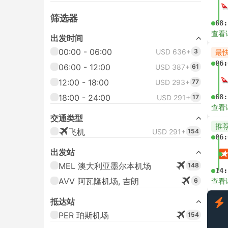
筛选器
08:
查看
出发时间
00:00 - 06:00
USD 636+
3
最
06:
06:00 - 12:00
USD 387+
61
12:00 - 18:00
USD 293+
77
18:00 - 24:00
08:
USD 291+
17
查看
交通类型
推
飞机
USD 291+
154
06:
出发站
MEL 澳大利亚墨尔本机场
148
14:
AVV 阿瓦隆机场, 吉朗
6
查看
抵达站
PER 珀斯机场
154