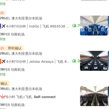
详情
快的
20
MEL 澳大利亚墨尔本机场
4.7
4小时10分钟
| IndiGo
|
飞机 #6E4538
|
经济舱
30
PER 珀斯机场
详情
快的
即时确认
20
MEL 澳大利亚墨尔本机场
4.3
4小时10分钟
| Jetstar Airways
|
飞机 #JQ972
|
经济舱
30
PER 珀斯机场
详情
时确认
30
MEL 澳大利亚墨尔本机场
8小时 飞机+飞机.
Self-connect
30
PER 珀斯机场