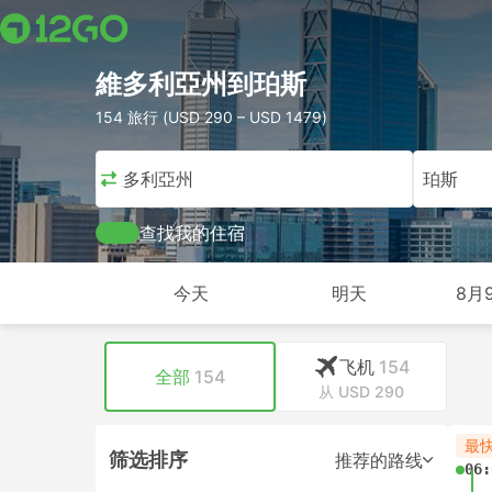
維多利亞州到珀斯
154 旅行 (USD 290 – USD 1479)
維多利亞州
珀斯
查找我的住宿
今天
明天
8月
飞机
154
全部
154
从 USD 290
最
筛选排序
推荐的路线
06: