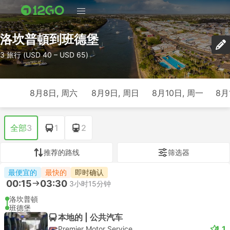
洛坎普頓到班德堡
3 旅行 (USD 40 – USD 65)
8月8日, 周六
8月9日, 周日
8月10日, 周一
8月
全部
3
1
2
推荐的路线
筛选器
最便宜的
最快的
即时确认
00:15
03:30
3小时15分钟
洛坎普頓
班德堡
本地的 | 公共汽车
4.1
Premier Motor Service