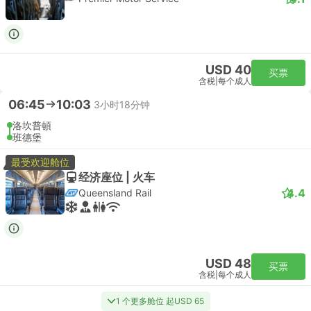
USD 40
买票
含税
|
每个成人
06:45
10:03
3小时18分钟
洛坎普頓
班德堡
最受欢迎舱位
经济座位 | 火车
4.4
Queensland Rail
USD 48
买票
含税
|
每个成人
1 个更多舱位 起USD 65