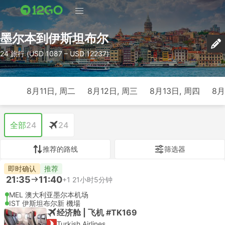
墨尔本到伊斯坦布尔
24 旅行 (USD 1087 – USD 12237)
8月11日, 周二
8月12日, 周三
8月13日, 周四
8月
全部
24
24
推荐的路线
筛选器
即时确认
推荐
21:35
11:40
+1
21小时5分钟
MEL 澳大利亚墨尔本机场
IST 伊斯坦布尔新 機場
经济舱 | 飞机 #TK169
Turkish Airlines