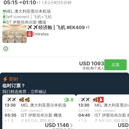
05:15
01:10
+1
1天2小时55分钟
MEL 澳大利亚墨尔本机场
Self-connect | 飞机+飞机
IST 伊斯坦布尔新 機場
经济舱 | 飞机 #EK409
+1
Emirates
USD 1093
买票
含税
|
每个成人
即时
临时订票？
我们精选推荐，立即确认
4.8
13:30
MEL 澳大利亚墨尔本机场
13:30
MEL 澳大利亚墨
23小时5分钟
Self-connect
22小时15分钟
Self-connect
05:35
IST 伊斯坦布尔新 機場
04:45
IST 伊斯坦布尔新
+ 1 天
于 8月13日, 周四 抵达
+ 1 天
于 8月13日, 周四 抵达
USD 1146
USD