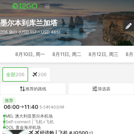
墨尔本到库兰加塔
206 旅行 (USD 117 – USD 465)
8月10日, 周一
8月11日, 周二
8月12日, 周三
8月
全部
206
206
推荐的路线
筛选器
推荐
06:00
11:40
5小时40分钟
MEL 澳大利亚墨尔本机场
Self-connect | 飞机+飞机
OOL 黄金海岸机场
经济舱 | 飞机 #JQ500
+1