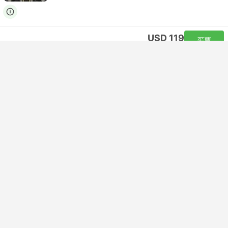
USD 119
买票
含税
|
每个成人
即时确认
07:25
17:15
9小时50分钟
MEL 澳大利亚墨尔本机场
Self-connect | 飞机+飞机
OOL 黄金海岸机场
经济舱 | 飞机 #QF414
+1
Qantas Airways
USD 277
买票
含税
|
每个成人
即时确认
07:25
15:05
7小时40分钟