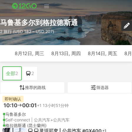
马鲁基多尔到格拉德斯通
2 旅行 (USD 182 – USD 207)
8月12日, 周三
8月13日, 周四
8月14日, 周五
8月
全部
2
2
推荐的路线
筛选器
即时确认
10:10
00:01
+1
13小时51分钟
马鲁基多尔
Self-connect | 公共汽车+公共汽车
格拉德斯通 (昆士蘭州)
灵活可变 | 公共汽车 #GX400
+1