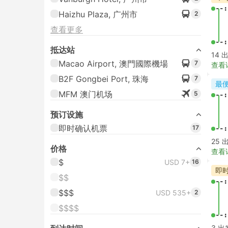
--:
Haizhu Plaza, 广州市
2
查看更多
--:
抵达站
14 
Macao Airport, 澳門國際機場
7
查看
B2F Gongbei Port, 珠海
7
最
MFM 澳门机场
5
--:
预订设施
即时确认机票
17
--:
25 
价格
查看
$
USD 7+
16
即
$$
--:
$$$
USD 535+
2
$$$$
--:
3 出