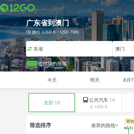
广东省到澳门
19 旅行 (USD 6 – USD 798)
广东省
澳门
查找我的住宿
今天
明天
8月1
公共汽车
14
全部
19
从 USD 6
即
筛选排序
推荐的路线
13: