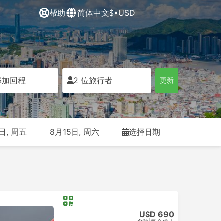
帮助
简体中文
$•USD
添加回程
2 位旅行者
更新
日, 周五
8月15日, 周六
选择日期
USD 690