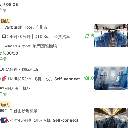
发从
08:05
详情
时确认
--
Vanburgh Hotel, 广州市
3.5
2小时40分钟
| CTS Bus
|
公共汽车
--
Macao Airport, 澳門國際機場
发从
08:30
详情
10
CAN 白云国际机场
4.0
11小时35分钟 飞机+飞机.
Self-connect
45
MFM 澳门机场
详情
时确认
00
FUO 佛山沙堤机场
6小时45分钟 飞机+飞机.
Self-connect