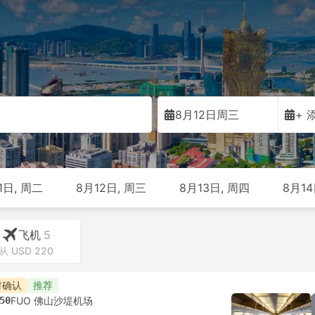
8月12日周三
+ 
1日, 周二
8月12日, 周三
8月13日, 周四
8月14
飞机
5
从 USD 220
时确认
推荐
50
FUO 佛山沙堤机场