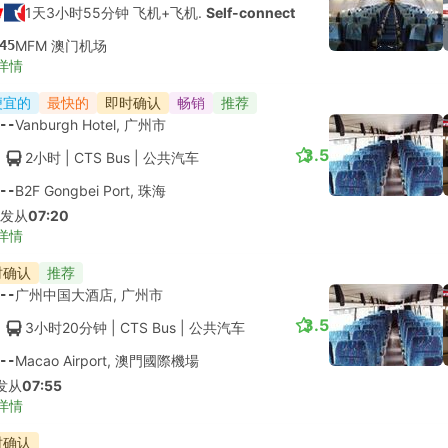
1天3小时55分钟 飞机+飞机.
Self-connect
45
MFM 澳门机场
详情
便宜的
最快的
即时确认
畅销
推荐
--
Vanburgh Hotel, 广州市
3.5
2小时
| CTS Bus
|
公共汽车
--
B2F Gongbei Port, 珠海
出发从
07:20
详情
时确认
推荐
--
广州中国大酒店, 广州市
3.5
3小时20分钟
| CTS Bus
|
公共汽车
--
Macao Airport, 澳門國際機場
发从
07:55
详情
时确认