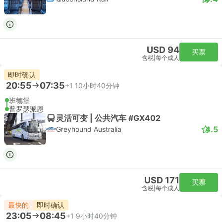
USD 94
买票
含税
|
每个成人
即时确认
20:55
07:35
+1
10小时40分钟
班德堡
普罗瑟派恩
灵活可变 | 公共汽车 #GX402
4.5
Greyhound Australia
USD 171
买票
含税
|
每个成人
最快的
即时确认
23:05
08:45
+1
9小时40分钟