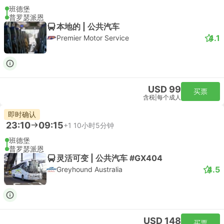
班德堡
普罗瑟派恩
本地的 | 公共汽车
4.1
Premier Motor Service
USD 99
买票
含税
|
每个成人
即时确认
23:10
09:15
+1
10小时5分钟
班德堡
普罗瑟派恩
灵活可变 | 公共汽车 #GX404
4.5
Greyhound Australia
USD 148
买票