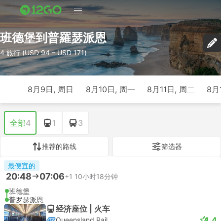
班德堡到普羅瑟派恩
4 旅行 (USD 94 – USD 171)
8月9日, 周日
8月10日, 周一
8月11日, 周二
8月
全部
4
1
3
推荐的路线
筛选器
最便宜的
20:48
07:06
+1
10小时18分钟
班德堡
普罗瑟派恩
经济座位 | 火车
4.4
Queensland Rail