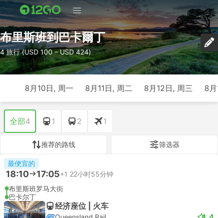
布里斯班到巴卡爾丁
4 旅行 (USD 100 – USD 424)
8月10日, 周一
8月11日, 周二
8月12日, 周三
8月
全部
4
1
2
1
推荐的路线
筛选器
最便宜的
18:10
17:05
+1
22小时55分钟
布里斯班罗马大街
巴卡尔丁
经济座位 | 火车
4.4
Queensland Rail