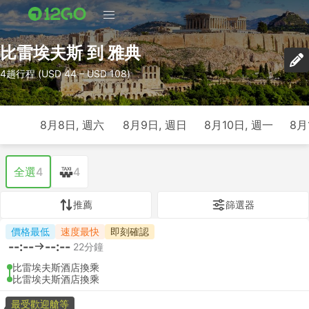
比雷埃夫斯 到 雅典
4趟行程 (USD 44 – USD 108)
8月8日, 週六
8月9日, 週日
8月10日, 週一
8月
全選
4
4
推薦
篩選器
價格最低
速度最快
即刻確認
--:--
--:--
22分鐘
比雷埃夫斯酒店換乘
比雷埃夫斯酒店換乘
最受歡迎艙等