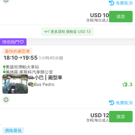
免費取消
USD 10
購票
含税
|
每位成人
1 更多課程 價格從 USD 13
情侶熱門
最快的廂型車
18:10
19:55
1小時45分鐘
奧揚坦博帕火車站
佩德羅·庫斯科汽車辦公室
小巴 | 廂型車
3.3
Bus Pedro
免費取消
USD 12
購票
含税
|
每位成人
價格最低