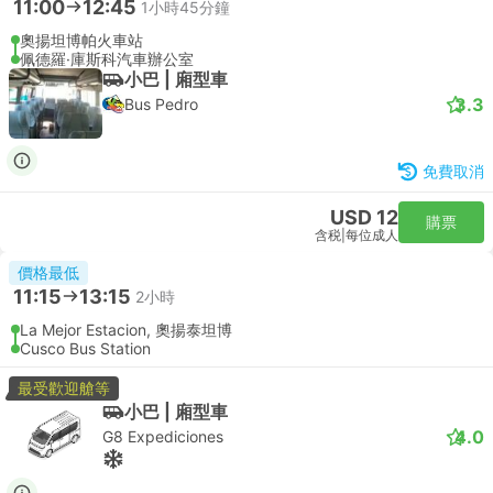
11:00
12:45
1小時45分鐘
奧揚坦博帕火車站
佩德羅·庫斯科汽車辦公室
小巴 | 廂型車
3.3
Bus Pedro
免費取消
USD 12
購票
含税
|
每位成人
價格最低
11:15
13:15
2小時
La Mejor Estacion, 奧揚泰坦博
Cusco Bus Station
最受歡迎艙等
小巴 | 廂型車
4.0
G8 Expediciones