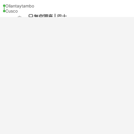
Ollantaytambo
Cusco
無空調座 | 巴士
3.7
Bus Pedro
USD 46
購票
含税
|
每位成人
即刻確認
15:00
17:00
2小時
Ollantaytambo
Cusco
無空調座 | 巴士
1.0
Sakura Expedition
USD 49
購票