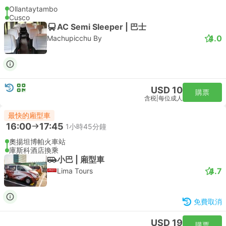
Ollantaytambo
Cusco
AC Semi Sleeper | 巴士
4.0
Machupicchu By
USD 10
購票
含税
|
每位成人
最快的廂型車
16:00
17:45
1小時45分鐘
奧揚坦博帕火車站
庫斯科酒店換乘
小巴 | 廂型車
4.7
Lima Tours
免費取消
USD 19
購票