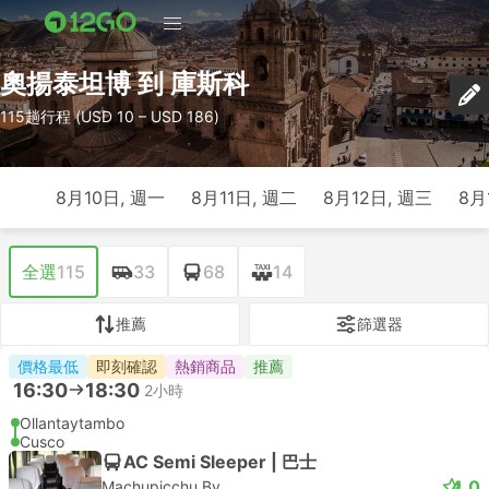
奧揚泰坦博 到 庫斯科
115趟行程 (USD 10 – USD 186)
8月10日, 週一
8月11日, 週二
8月12日, 週三
8月
全選
115
33
68
14
推薦
篩選器
價格最低
即刻確認
熱銷商品
推薦
16:30
18:30
2小時
Ollantaytambo
Cusco
AC Semi Sleeper | 巴士
4.0
Machupicchu By